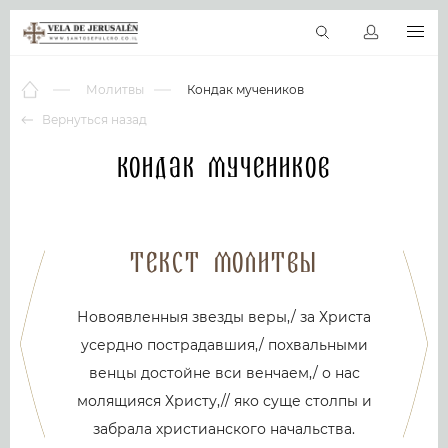
RU
Виртуальные туры
Библиотека
Наши святыни
Новос
Молитвы
Кондак мучеников
Вернуться назад
Кондак мучеников
Текст молитвы
Новоявленныя звезды веры,/ за Христа
усердно пострадавшия,/ похвальными
венцы достойне вси венчаем,/ о нас
молящияся Христу,// яко суще столпы и
забрала христианского начальства.