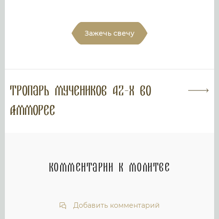
Зажечь свечу
Тропарь мучеников 42-х во
Амморее
Комментарии к молитве
Добавить комментарий