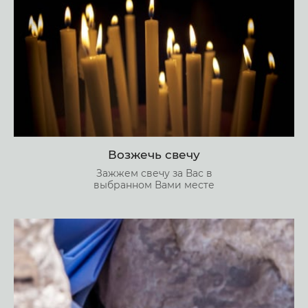
Возжечь свечу
Зажжем свечу за Вас в
выбранном Вами месте