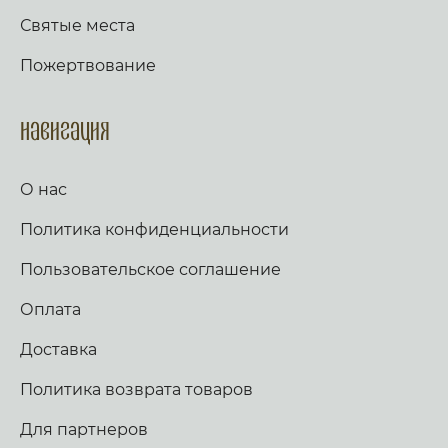
прибегаю к тебе аз, имеяй потребу в велицем
наступиши, и попереши льва и змия. Яко на
ходатае, яко велик есмь грешник. Убо и да
Святые места
Мя упова, и избавлю и, покрыю и, яко позна
осенит мене, недостойнаго, благодать твоя,
имя мое. Воззовет ко Мне, и услышу и, с ним
Предтече Господень.
Пожертвование
есмь в скорби, изму и, и прославлю его.
Долготу дней исполню и, и явлю ему
спасение Мое. Слава, и ныне. Аллилуия
(трижды). Тропарь по уставу. Аще ли же пост,
Навигация
глаголем сии тропарь трижды: Иже в шестыи
день же и час, на Кресте пригвождеи, Иже в
раи дерзновенныи от Адама грех, и
О нас
согрешении наших рукописание раздери,
Христе Боже, и спаси нас. Стих: Аз к Богу
Политика конфиденциальности
возвах, и Господь услыша мя. Стих: Вечер и
заутра и полудне, повем и возвещу, и
услышит глас мой. Слава, и ныне,
Пользовательское соглашение
Богородичен: Яко не имамы дерзновения, за
премногия грехи наша, но Ты, иже от Тебе
Оплата
рождьшагося, моли Богородице Дево, много
бо может молитва Матерня, на умоление
Доставка
Владыки. Не презри грешных мольбы
Всечистая, яко милостив есть, и спасти могии,
Политика возврата товаров
Иже страдати нас ради изволивыи. Аще ли
пост, чтется паремия, и в лествице. Таже,
Скоро да предварят ны щедроты Твоя
Для партнеров
Господи, яко обнищахом зело, помози нам,