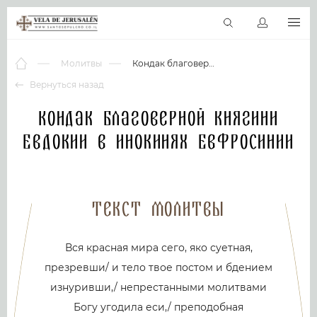
RU
Виртуальные туры
Библиотека
Наши святыни
Новос
Молитвы
Кондак благоверной княгини Евдокии в инокинях Евфросинии
Вернуться назад
Кондак благоверной княгини
Евдокии в инокинях Евфросинии
Текст молитвы
Вся красная мира сего, яко суетная,
презревши/ и тело твое постом и бдением
изнуривши,/ непрестанными молитвами
Богу угодила еси,/ преподобная