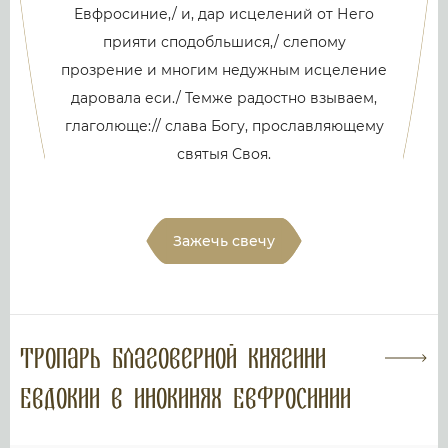
Евфросиние,/ и, дар исцелений от Него
прияти сподобльшися,/ слепому
прозрение и многим недужным иcцеление
даровала еси./ Темже радостно взываем,
глаголюще:// слава Богу, прославляющему
святыя Своя.
Зажечь свечу
Тропарь благоверной княгини
Евдокии в инокинях Евфросинии