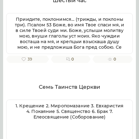
Шестый час
Приидите, поклонимся… (трижды, и поклоны
три). Псалом 53 Боже, во имя Твое спаси мя, и
в силе Твоей суди ми. Боже, услыши молитву
мою, внуши глаголы уст моих. Яко чуждии
восташа на мя, и крепцыи взыскаша душу
мою, и не предложиша Бога пред собою. Се
бо Бог помогает ми, и Господь заступник души
моей. Отвратит злая врагом моим, истиною
39
0
0
Твоею потреби их. Волею пожру Тебе,
исповемся имени Твоему, Господи, яко благо.
Яко от всякия печали избави мя, и на враги
моя воззре око мое. Псалом 54 Внуши Боже,
молитву мою, и не презри моления моего.
Семь Таинств Церкви
Вонми ми, и услыши мя. Возскорбех печалию
моею, и смутихся от гласа вражия, и от
стужения грешнича. Яко уклониша на мя
1. Крещение 2. Миропомазание 3. Евхаристия
беззаконие, и во гневе враждоваху ми.
4. Покаяние 5. Священство 6. Брак 7.
Сердце мое смутися во мне, и страх смерти
Елеосвящение (Соборование)
нападе на мя. Боязнь и трепет прииде на мя,
и покры мя тма. И рех: кто даст ми криле, яко
голуби, и полещу и почию. Се удалихся бегая,
и водворихся в пустыни. Чаях Бога