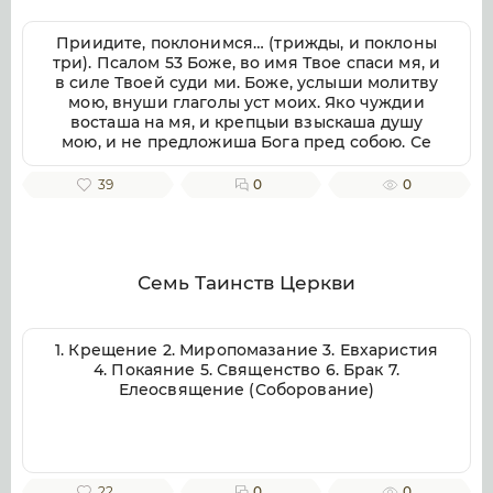
Приидите, поклонимся… (трижды, и поклоны
три). Псалом 53 Боже, во имя Твое спаси мя, и
в силе Твоей суди ми. Боже, услыши молитву
мою, внуши глаголы уст моих. Яко чуждии
восташа на мя, и крепцыи взыскаша душу
мою, и не предложиша Бога пред собою. Се
бо Бог помогает ми, и Господь заступник души
моей. Отвратит злая врагом моим, истиною
39
0
0
Твоею потреби их. Волею пожру Тебе,
исповемся имени Твоему, Господи, яко благо.
Яко от всякия печали избави мя, и на враги
моя воззре око мое. Псалом 54 Внуши Боже,
молитву мою, и не презри моления моего.
Семь Таинств Церкви
Вонми ми, и услыши мя. Возскорбех печалию
моею, и смутихся от гласа вражия, и от
стужения грешнича. Яко уклониша на мя
1. Крещение 2. Миропомазание 3. Евхаристия
беззаконие, и во гневе враждоваху ми.
4. Покаяние 5. Священство 6. Брак 7.
Сердце мое смутися во мне, и страх смерти
Елеосвящение (Соборование)
нападе на мя. Боязнь и трепет прииде на мя,
и покры мя тма. И рех: кто даст ми криле, яко
голуби, и полещу и почию. Се удалихся бегая,
и водворихся в пустыни. Чаях Бога
спасающаго мя, от малодушия и бури. Потопи
22
0
0