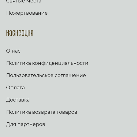
Святые места
Мя упова, и избавлю и, покрыю и, яко позна
осенит мене, недостойнаго, благодать твоя,
имя мое. Воззовет ко Мне, и услышу и, с ним
Предтече Господень.
Пожертвование
есмь в скорби, изму и, и прославлю его.
Долготу дней исполню и, и явлю ему
спасение Мое. Слава, и ныне. Аллилуия
(трижды). Тропарь по уставу. Аще ли же пост,
Навигация
глаголем сии тропарь трижды: Иже в шестыи
день же и час, на Кресте пригвождеи, Иже в
раи дерзновенныи от Адама грех, и
О нас
согрешении наших рукописание раздери,
Христе Боже, и спаси нас. Стих: Аз к Богу
Политика конфиденциальности
возвах, и Господь услыша мя. Стих: Вечер и
заутра и полудне, повем и возвещу, и
услышит глас мой. Слава, и ныне,
Пользовательское соглашение
Богородичен: Яко не имамы дерзновения, за
премногия грехи наша, но Ты, иже от Тебе
Оплата
рождьшагося, моли Богородице Дево, много
бо может молитва Матерня, на умоление
Доставка
Владыки. Не презри грешных мольбы
Всечистая, яко милостив есть, и спасти могии,
Политика возврата товаров
Иже страдати нас ради изволивыи. Аще ли
пост, чтется паремия, и в лествице. Таже,
Скоро да предварят ны щедроты Твоя
Для партнеров
Господи, яко обнищахом зело, помози нам,
Боже Спасителю наш; славы ради имене