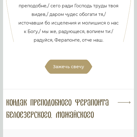
преподобне,/ сего ради Господь труды твоя
видев,/ даром чудес обогати тя,/
источавши бо исцеления и молишися о нас
к Богу,/ мы же, радующеся, вопием ти:/
радуйся, Ферапонте, отче наш.
Зажечь свечу
Кондак преподобного Ферапонта
Белоезерского, Можайского