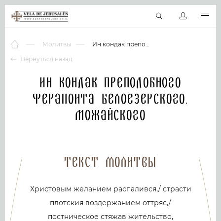
RU
Виртуальные туры
Библиотека
Наши святыни
Новос
Молитвы
Ин кондак преподобного Ферапонта Белоезерского, Можайского
Вернуться назад
Ин кондак преподобного
Ферапонта Белоезерского,
Можайского
Текст молитвы
Христовым желанием распалився,/ страсти
плотския воздержанием оттряс,/
постническое стяжав жительство,