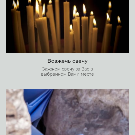
Возжечь свечу
Зажжем свечу за Вас в
выбранном Вами месте