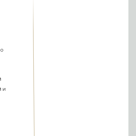
во
́
́ и