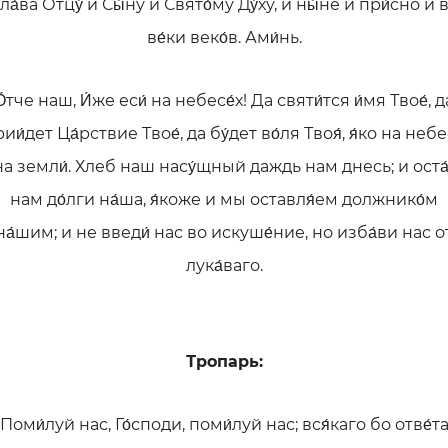
ла́ва Отцу́ и Сы́ну и Свято́му Ду́ху, и ны́не и при́сно и 
ве́ки веко́в. Ами́нь.
О́тче наш, И́же еси́ на небесе́х! Да святи́тся и́мя Твое́, д
ии́дет Ца́рствие Твое́, да бу́дет во́ля Твоя́, я́ко на небе
на земли́. Хлеб наш насу́щный даждь нам днесь; и оста
нам до́лги на́ша, я́коже и мы оставля́ем должнико́м
на́шим; и не введи́ нас во искуше́ние, но изба́ви нас о
лука́ваго.
Тропарь:
Поми́луй нас, Го́споди, поми́луй нас; вся́каго бо отве́т