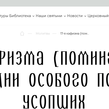
туры
Библиотека
Наши святыни
Новости
Церковный
Молитвы
17-я кафизма (поминальная), чтомая в дни особого поминовения усопших
физма (помин
дни особого п
усопших