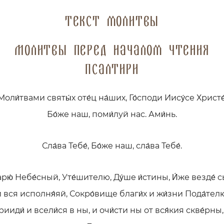
Текст молитвы
Молитвы перед началом чтения
Псалтири
Моли́твами святы́х оте́ц на́ших, Го́споди Иису́се Христе́
Бо́же наш, поми́луй нас. Ами́нь.
Сла́ва Тебе́, Бо́же наш, сла́ва Тебе́.
рю́ Небе́сный, Уте́шителю, Ду́ше и́стины, И́же везде́ 
 вся исполня́яй, Сокро́вище благи́х и жи́зни Пода́тел
рииди́ и всели́ся в ны, и очи́сти ны от вся́кия скве́рны,