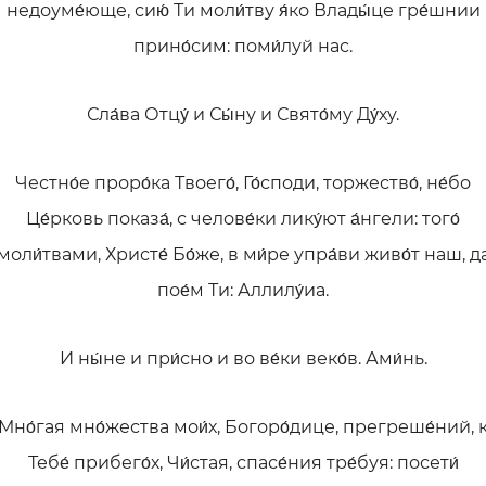
недоуме́юще, сию́ Ти моли́тву я́ко Влады́це гре́шнии
прино́сим: поми́луй нас.
Сла́ва Отцу́ и Сы́ну и Свято́му Ду́ху.
Честно́е проро́ка Твоего́, Го́споди, торжество́, не́бо
Це́рковь показа́, с челове́ки лику́ют а́нгели: того́
моли́твами, Христе́ Бо́же, в ми́ре упра́ви живо́т наш, д
пое́м Ти: Аллилу́иа.
И ны́не и при́сно и во ве́ки веко́в. Ами́нь.
Мно́гая мно́жества мои́х, Богоро́дице, прегреше́ний, 
Тебе́ прибего́х, Чи́стая, спасе́ния тре́буя: посети́