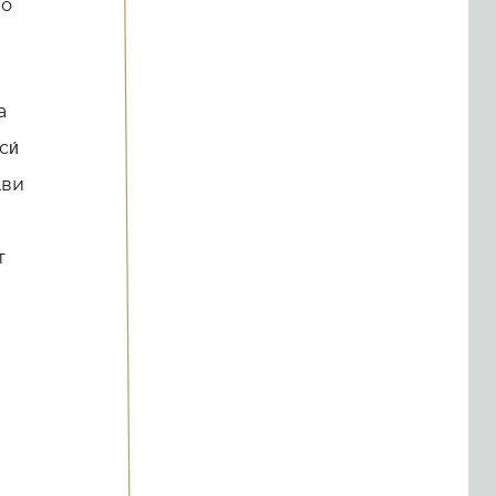
во
а
си́
́ви
т
а