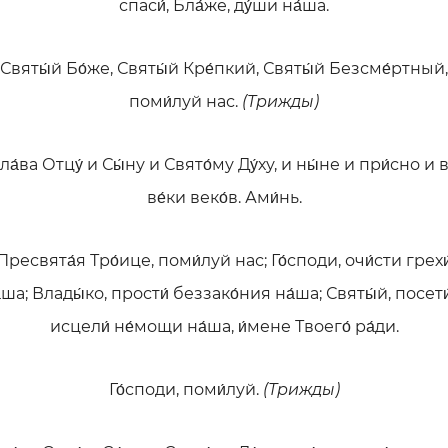
спаси́, Бла́же, ду́ши на́ша.
Святы́й Бо́же, Святы́й Кре́пкий, Святы́й Безсме́ртный,
поми́луй нас.
(Tрижды)
ла́ва Отцу́ и Сы́ну и Свято́му Ду́ху, и ны́не и при́сно и 
ве́ки веко́в. Ами́нь.
Пресвята́я Тро́ице, поми́луй нас; Го́споди, очи́сти грехи
́ша; Влады́ко, прости́ беззако́ния на́ша; Святы́й, посети
исцели́ не́мощи на́ша, и́мене Твоего́ ра́ди.
Го́споди, поми́луй.
(Трижды)