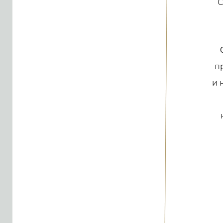
С
пр
и 