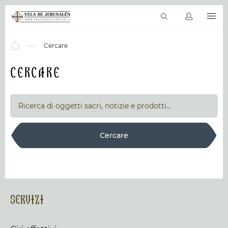
IT
Giri effettivi
La bibbia in linea
Posti sacri
Prodotti & servizi
Cercare
Cercare
Cercare
Servizi