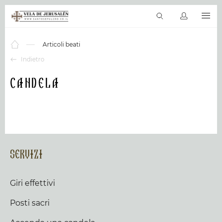
IT
Giri effettivi
La bibbia in linea
Posti sacri
Prodotti & servizi
Articoli beati
Indietro
Candela
Servizi
Giri effettivi
Posti sacri