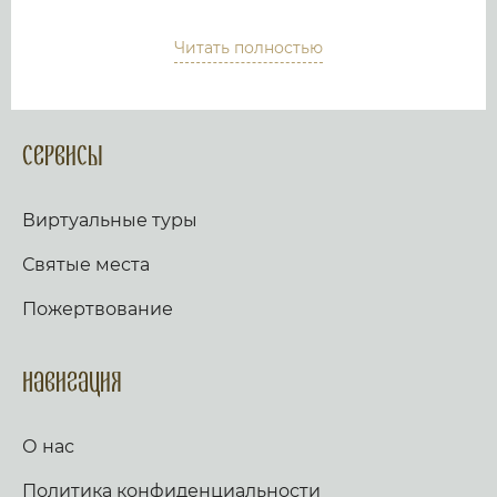
подробным и интересным описанием. Тем
самым мы дадим...
Читать полностью
Сервисы
Виртуальные туры
Святые места
Пожертвование
Навигация
О нас
Политика конфиденциальности