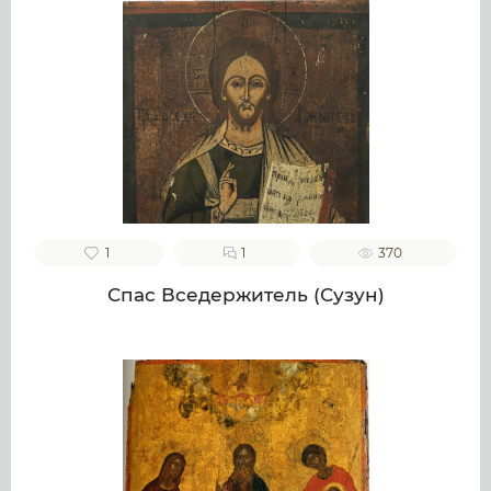
1
1
370
Спас Вседержитель (Сузун)