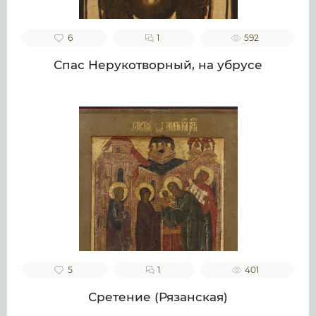
6
1
592
Спас Нерукотворный, на убрусе
5
1
401
Сретение (Рязанская)