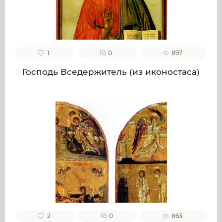
1
0
897
Господь Вседержитель (из иконостаса)
2
0
863