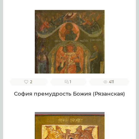
2
1
411
София премудрость Божия (Рязанская)