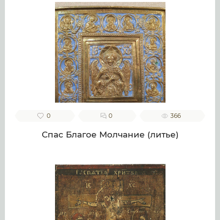
0
0
366
Спас Благое Молчание (литье)