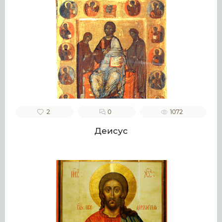
2
0
1072
Деисус