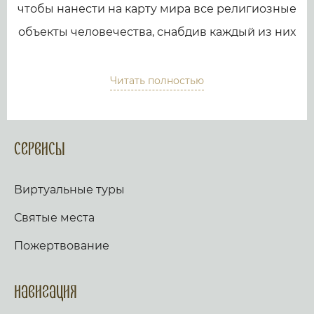
чтобы нанести на карту мира все религиозные
объекты человечества, снабдив каждый из них
подробным и интересным описанием. Тем
самым мы дадим...
Читать полностью
Сервисы
Виртуальные туры
Святые места
Пожертвование
Навигация