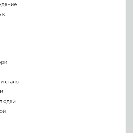
ождение
 к
ри,
и стало
 В
 людей
бой