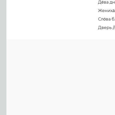
Де́ва д
Жениха́,
Сло́ва 
Дверь //