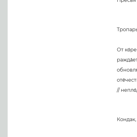
Пресвя
Тропарь,
От ко́р
ражда́е
обновля́
оте́чест
// непл
Кондак, 