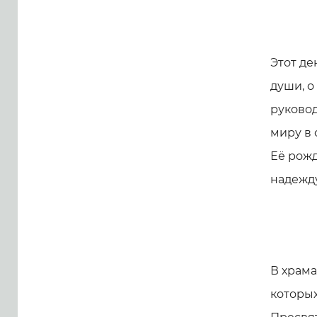
Этот де
души, о
руковод
миру в 
Её рож
надежду
В храма
которы