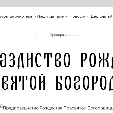
туры
Библиотека
Наши святыни
Новости
Церковный
Предпразднство Рождества Пресвятой Богородицы
разднство Рож
святой Богоро