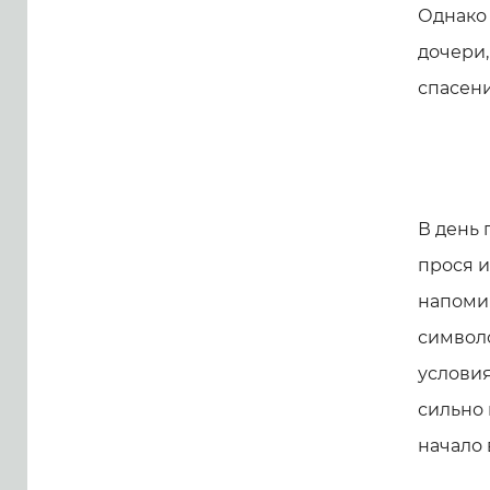
Однако 
дочери,
спасени
В день
прося и
напомин
символ
условия
сильно
начало 