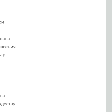
ой
ована
пасения.
м и
 на
ждеству