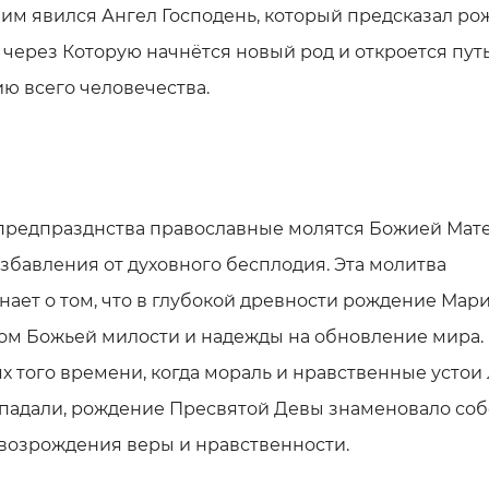
им явился Ангел Господень, который предсказал р
 через Которую начнётся новый род и откроется путь
ю всего человечества.
 предпразднства православные молятся Божией Мате
збавления от духовного бесплодия. Эта молитва
ает о том, что в глубокой древности рождение Мари
ом Божьей милости и надежды на обновление мира.
х того времени, когда мораль и нравственные устои
 падали, рождение Пресвятой Девы знаменовало со
возрождения веры и нравственности.