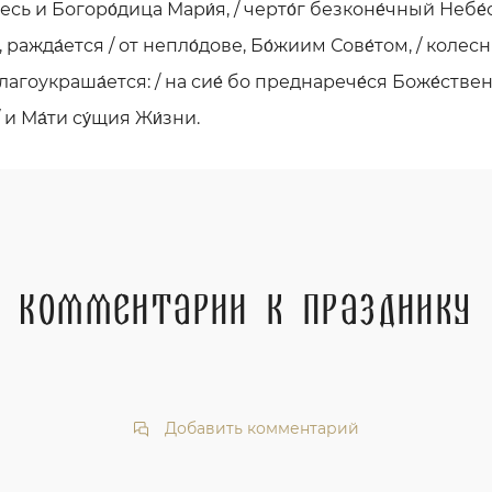
несь и Богоро́дица Мари́я, / черто́г безконе́чный Небе
 ражда́ется / от непло́дове, Бо́жиим Сове́том, / колесн
благоукраша́ется: / на сие́ бо преднарече́ся Боже́стве
 и Ма́ти су́щия Жи́зни.
Комментарии к празднику
Добавить комментарий