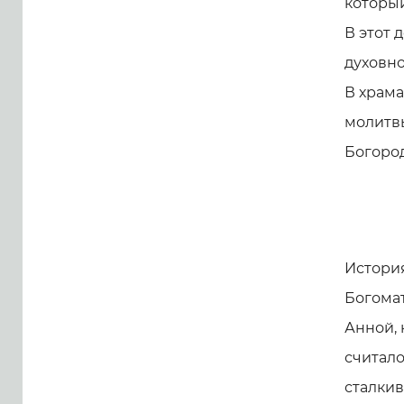
которы
В этот 
духовн
В храма
молитв
Богоро
История
Богома
Анной, 
считало
сталки