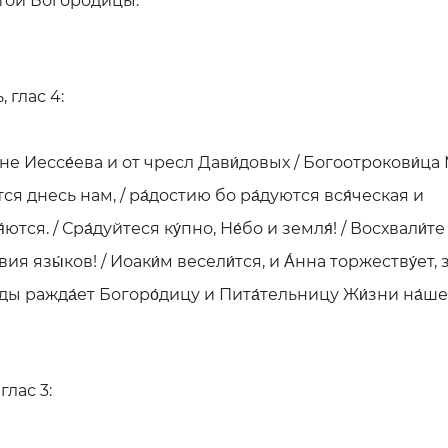
той Богородицы.
 глас 4:
ене Иессе́ева и от чресл Дави́довых / Богоотрокови́ца
тся днесь нам, / ра́достию бо ра́дуются вся́ческая и
ются. / Сра́дуйтеся ку́пно, Не́бо и земля́! / Восхвали́те 
вия язы́ков! / Иоаки́м весели́тся, и А́нна торжеству́ет, 
о́ды ражда́ет Богоро́дицу и Пита́тельницу Жи́зни на́ше
глас 3: