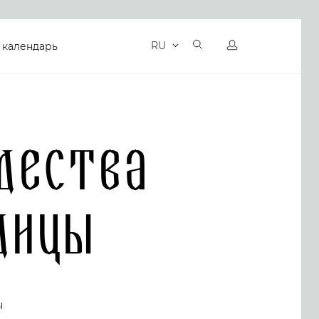
RU
 календарь
дества
дицы