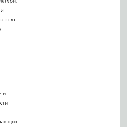
Матери.
 и
ество.
я
м и
ости
жающих.