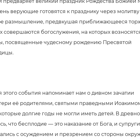
й предваряет великий праздник Рождества Божией 
день верующие готовятся к празднику через молитву
ое размышление, предвкушая приближающееся торж
х совершаются богослужения, на которых возносятс
ы, посвященные чудесному рождению Пресвятой
дицы.
 этого события напоминает нам о дивном зачатии
тери её родителями, святыми праведными Иоакимо
которые долгие годы не могли иметь детей. В древн
сь, что бесплодие — это наказание от Бога, и супруги
вались с осуждением и презрением со стороны окру