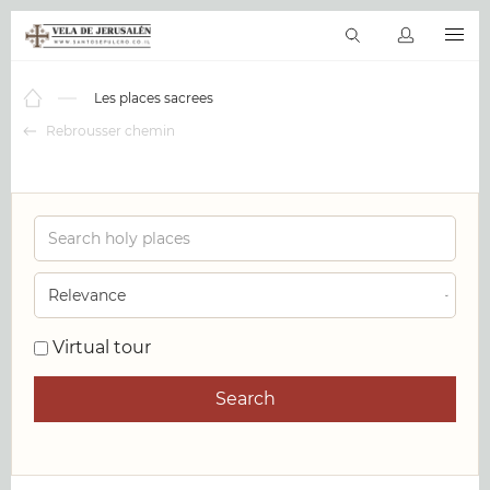
FR
Les Tours virtuels
La Bible en ligne
Les places sacrees
Les bie
Les places sacrees
Rebrousser chemin
Virtual tour
Search