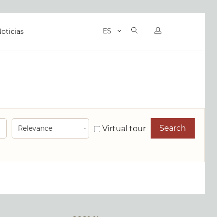
ES
oticias
Search
Virtual tour