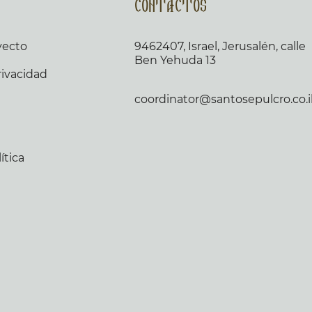
n
Contactos
yecto
9462407, Israel, Jerusalén, calle
Ben Yehuda 13
rivacidad
coordinator@santosepulcro.co.i
ítica