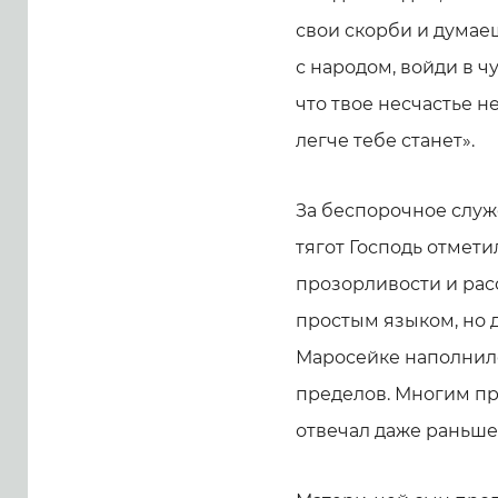
свои скорби и думаешь
с народом, войди в чу
что твое несчастье н
легче тебе станет».
За беспорочное слу
тягот Господь отмет
прозорливости и рас
простым языком, но 
Маросейке наполнилс
пределов. Многим пр
отвечал даже раньше,