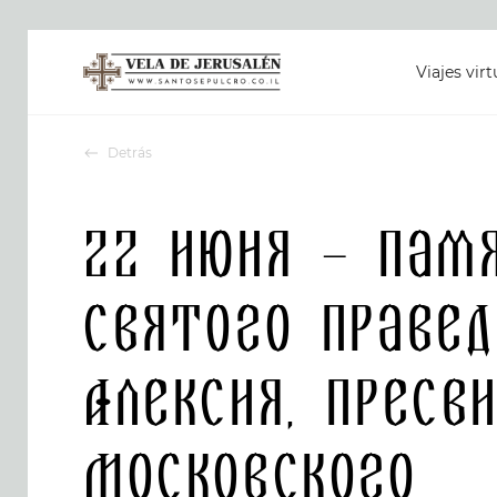
Viajes virt
Detrás
22 июня – пам
святого правед
Алексия, пресв
Московского