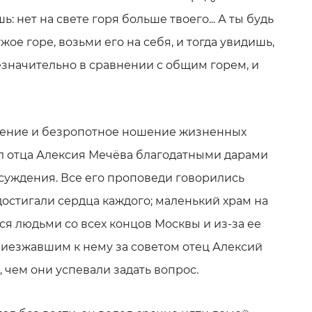
: нет на свете горя больше твоего... А ты будь
жое горе, возьми его на себя, и тогда увидишь,
езначительно в сравнении с общим горем, и
жение и безропотное ношение жизненных
ил отца Алексия Мечёва благодатными дарами
суждения. Все его проповеди говорились
достигали сердца каждого; маленький храм на
я людьми со всех концов Москвы и из-за ее
иезжавшим к нему за советом отец Алексий
 чем они успевали задать вопрос.