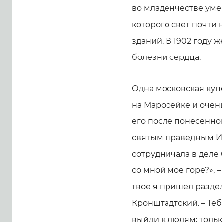
во младенчестве уме
которого свет почти 
зданий. В 1902 году 
болезни сердца.
Одна московская куп
на Маросейке и очен
его после понесенной
святым праведным И
сотрудничала в деле
со мной мое горе?», 
твое я пришел раздел
Кронштадтский. – Теб
выйди к людям; тольк