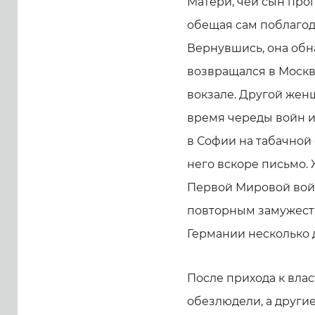
Матери, чей сын проп
обещая сам поблагода
Вернувшись, она обн
возвращался в Москву
вокзале. Другой жен
время череды войн и 
в Софии на табачной
него вскоре письмо.
Первой Мировой войн
повторным замужеств
Германии несколько 
После прихода к вла
обезлюдели, а други