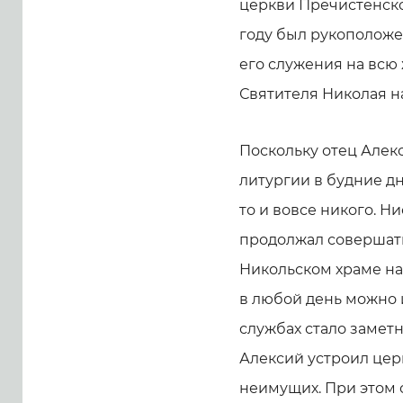
церкви Пречистенско
году был рукоположен
его служения на всю
Святителя Николая н
Поскольку отец Алек
литургии в будние дн
то и вовсе никого. Н
продолжал совершать
Никольском храме на 
в любой день можно 
службах стало замет
Алексий устроил цер
неимущих. При этом с