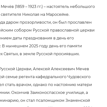
ечёв (1859 – 1923 гг.) – настоятель небольшого
 святителя Николая на Маросейке.
да даром прозорливости, он был прославлен
ским собором Русской православной церкви
ением даты празднования в день его
. В нынешнем 2025 году день его памяти
х Святых, в земле Русской просиявших.
усской Церкви, Алексей Алексеевич Мечев
ой семье регента кафедрального Чудовского
тел стать врачом, однако по настоянию матери
инии. Окончив Заиконоспасское училище, а
еминарию, он стал псаломщиком Знаменской