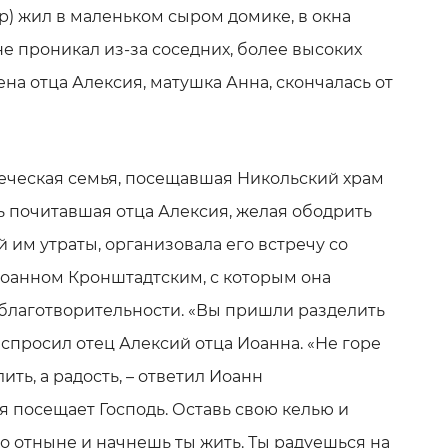
р) жил в маленьком сыром домике, в окна
не проникал из-за соседних, более высоких
жена отца Алексия, матушка Анна, скончалась от
еческая семья, посещавшая Никольский храм
ь почитавшая отца Алексия, желая ободрить
 им утраты, организовала его встречу со
оанном Кронштадтским, с которым она
 благотворительности. «Вы пришли разделить
– спросил отец Алексий отца Иоанна. «Не горе
ить, а радость, – ответил Иоанн
я посещает Господь. Оставь свою келью и
о отныне и начнешь ты жить. Ты радуешься на