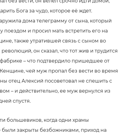
ал без вести, он велел срочно идти домой,
рить Бога за чудо, которое её ждет.
аружила дома телеграмму от сына, который
 поездом и просил мать встретить его на
щине, также утратившей связь с сыном во
революций, он сказал, что тот жив и трудится
 фабрике – что подтвердило пришедшее от
 Женщине, чей муж пропал без вести во время
ы отец Алексий посоветовал не спешить с
ом – и действительно, ее муж вернулся из
дней спустя.
сти большевиков, когда одни храмы
е были закрыты безбожниками, приход на