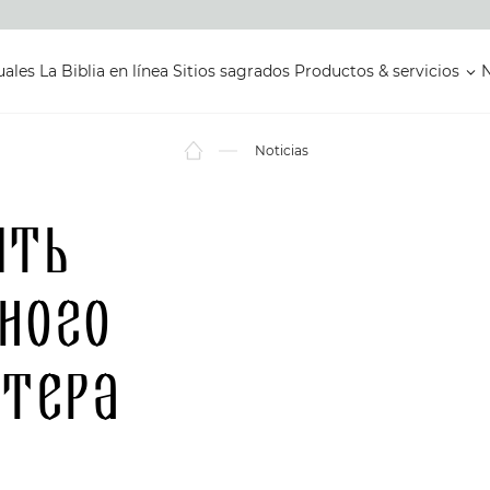
uales
La Biblia en línea
Sitios sagrados
Productos & servicios
N
Noticias
ять
ного
итера