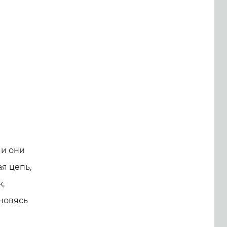
к и они
ая цепь,
,
ановясь