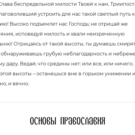
лава беспредельной милости Твоей к нам, Триипос
лаговоливший устроить для нас такой светлый путь к
ю! Высоко подъемлет нас Господь; не отрицай же
яния, исповедуй милость и хвали неизреченную
ыню! Отрицаясь от такой высоты, ты думаешь смирят
е обнаруживаешь грубую неблагодарность и небреж
у дару. Ведай, что средины нет: или все, или ничего.
этой высоты – останешься вне в горьком унижении 
о, и вечно.
Основы православия