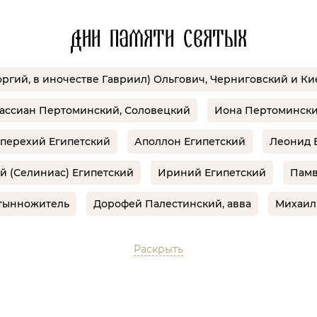
Дни памяти святых
оргий, в иночестве Гавриил) Ольгович, Черниговский и К
ассиан Пертоминский, Соловецкий
Иона Пертомински
перехий Египетский
Аполлон Египетский
Леонид 
й (Селиниас) Египетский
Ириний Египетский
Памв
стынножитель
Дорофей Палестинский, авва
Михаил 
Раскрыть