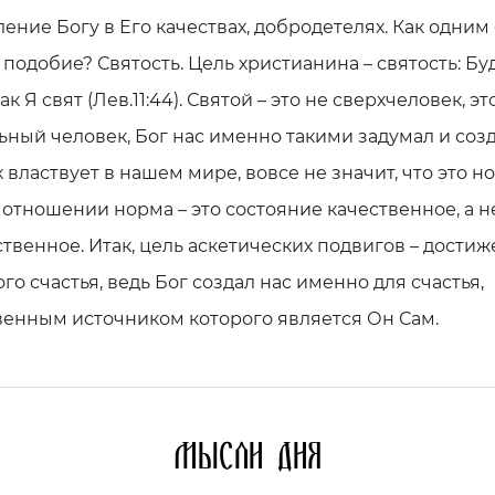
ение Богу в Его качествах, добродетелях. Как одним
 подобие? Святость. Цель христианина – святость: Бу
ак Я свят (Лев.11:44). Святой – это не сверхчеловек, эт
ный человек, Бог нас именно такими задумал и созда
х властвует в нашем мире, вовсе не значит, что это н
отношении норма – это состояние качественное, а н
твенное. Итак, цель аскетических подвигов – дости
го счастья, ведь Бог создал нас именно для счастья,
венным источником которого является Он Сам.
Мысли дня