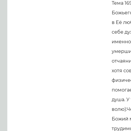
Тема 16
Божьего
в Её лю
себе ду
именно
умерших
отчаяни
хотя с
физиче
помогае
душа. У
волю).Ч
Божий 
трудимс