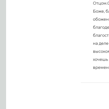
Отцом.С
Боже, б
обожени
благоде
благост
на дел
высоком
хочешь 
временн