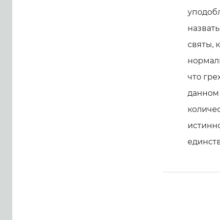
уподобл
назвать
святы, к
нормаль
что гре
данном 
количес
истинно
единст