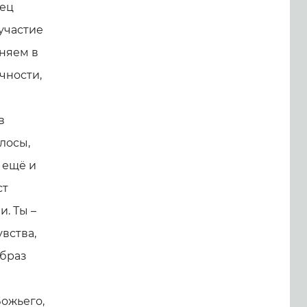
нец
участие
иняем в
чности,
в
лосы,
 ещё и
ст
. Ты –
увства,
Образ
Божьего,