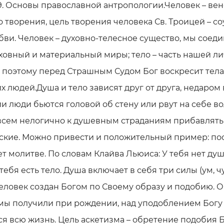
9. Основы православной антропологии.Человек – ве
 творения, цель творения человека Св. Троицей – со
бви. Человек – духовно-телесное существо, мы соед
ховный и материальный миры; тело – часть нашей ли
 поэтому перед Страшным Судом Бог воскресит тела
 людей.Душа и тело зависят друг от друга, недаром 
и люди бьются головой об стену или рвут на себе во
овсем нелогично к душевным страданиям прибавлять
ские. Можно привести и положительный пример: по
т молитве. По словам Клайва Льюиса: У тебя нет души
 тебя есть тело. Душа включает в себя три силы (ум, ч
еловек создан Богом по Своему образу и подобию. 
мы получили при рождении, над уподоблением Богу
я всю жизнь. Цель аскетизма – обретение подобия 