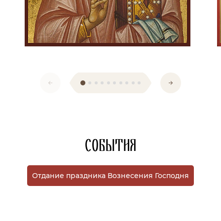
События
Отдание праздника Вознесения Господня