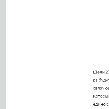
(Деян.27
да будут
связующ
Который
едино с