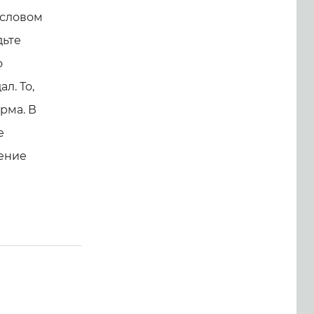
 словом
дьте
о
л. То,
орма. В
е
жение