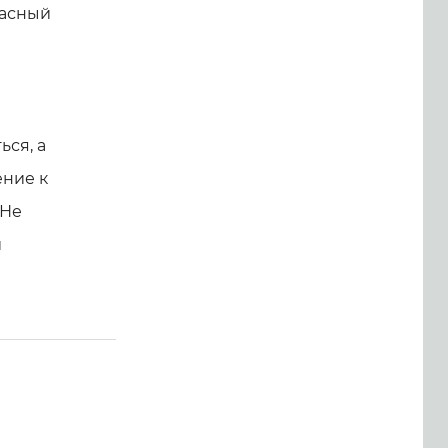
тасный
ься, а
ение к
 Не
и