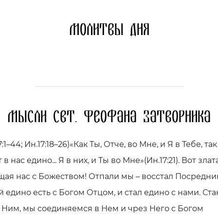
Молитвы дня
Мысли свт. Феофана Затворника
:1–44; Ин.17:18–26)«Как Ты, Отче, во Мне, и Я в Тебе, та
 в нас едино... Я в них, и Ты во Мне»(Ин.17:21). Вот злат
ая нас с Божеством! Отпали мы – восстал Посредник
 едино есть с Богом Отцом, и стал едино с нами. Ст
 Ним, мы соединяемся в Нем и чрез Него с Богом