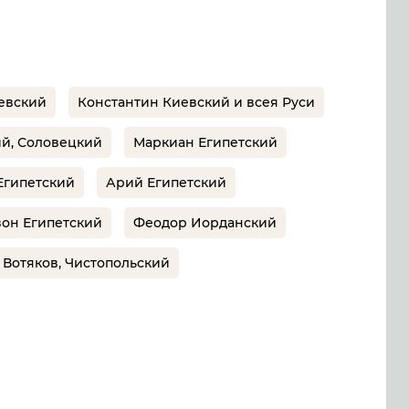
иевский
Константин Киевский и всея Руси
й, Соловецкий
Маркиан Египетский
Египетский
Арий Египетский
он Египетский
Феодор Иорданский
Вотяков, Чистопольский