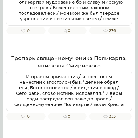
Поликарпе:/ мудрование бо и славу мирскую
презрев,/ Божественным законом
последовал еси,/ монахом же был твердое
укрепление и светильник светел,/ темже
восхваляюще честную память твою, зовем
ти:/ моли Христа спасти и просветити души
0
0
276
наша.
Тропарь священномученика Поликарпа,
епископа Смирнского
И нравом причастник,/ и престолом
наместник апостолом быв,/ деяние обрел
еси, Богодохновенне,/ в видения восход./
Сего ради, слово истины исправляя,/ и веры
ради пострадал еси даже до крове,/
священномучениче Поликарпе,/ моли Христа
Бога,/ спастися душам нашим.
0
0
355