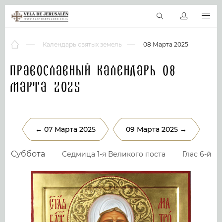
RU
Виртуальные туры
Библиотека
Наши святыни
Новос
Календарь святых земель
08 Марта 2025
Православный календарь 08
Марта 2025
← 07 Марта 2025
09 Марта 2025 →
Суббота
Седмица 1-я Великого поста
Глас 6-й