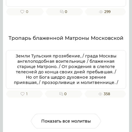
0
0
299
Тропарь блаженной Матроны Московской
Земли Тульския прозябение, / града Москвы
ангелоподобная воительнице / блаженная
старице Матроно. / От рождения в слепоте
телесней до конца своих дней пребывшая. /
Но от Бога щедро духовное зрение
приявшая, / прозорливице и молитвеннице. /
Наипаче дар исцеления болезней стяжавшая.
/ Помогай всем с верою к тебе притекающим
1
0
358
и просящим в болезнех душевных и
телесных, / радосте наша.
Показать все молитвы