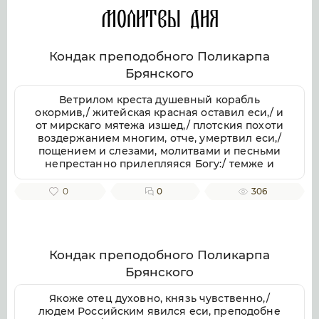
Молитвы дня
Кондак преподобного Поликарпа
Брянского
Ветрилом креста душевный корабль
окормив,/ житейская красная оставил еси,/ и
от мирскаго мятежа изшед,/ плотския похоти
воздержанием многим, отче, умертвил еси,/
пощением и слезами, молитвами и песньми
непрестанно прилепляяся Богу:/ темже и
жилище достойно Духа Пресвятаго показался
еси./ Моли, Поликарпе преподобне, Христа
0
0
306
Бога/ оставление прегрешений даровати нам
и велию милость.
Кондак преподобного Поликарпа
Брянского
Якоже отец духовно, князь чувственно,/
людем Российским явился еси, преподобне