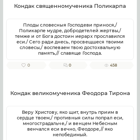
Кондак священномученика Поликарпа
Плоды словесныя Господеви принося,/
Поликарпе мудре, добродетелей жертвы,/
темже и от Бога достоин иерарх прославился
еси./ Сего ради днесь, просвещшеся твоими
словесы,/ воспеваем твою достохвальную
памятъ,// славяще Господа.
0
0
458
Кондак великомученика Феодора Тирона
Веру Христову, яко щит, внутрь приим в
сердце твоем,/ противныя силы попрал еси,
многострадальче,/ и венцем Небесным
венчался еси вечно, Феодоре,// яко
непобедимый.