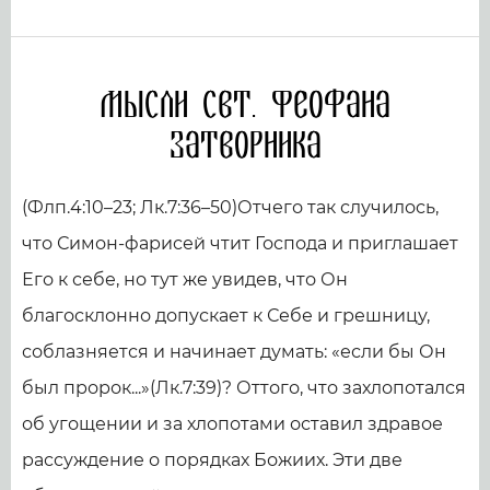
Мысли свт. Феофана
Затворника
(Флп.4:10–23; Лк.7:36–50)Отчего так случилось,
что Симон-фарисей чтит Господа и приглашает
Его к себе, но тут же увидев, что Он
благосклонно допускает к Себе и грешницу,
соблазняется и начинает думать: «если бы Он
был пророк...»(Лк.7:39)? Оттого, что захлопотался
об угощении и за хлопотами оставил здравое
рассуждение о порядках Божиих. Эти две