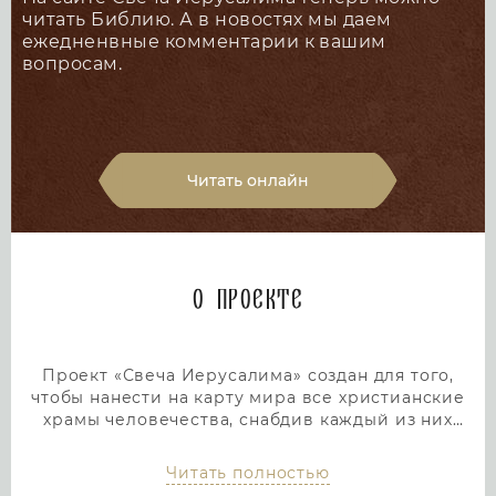
читать Библию. А в новостях мы даем
ежедненвные комментарии к вашим
вопросам.
Читать онлайн
О проекте
Проект «Свеча Иерусалима» создан для того,
чтобы нанести на карту мира все христианские
храмы человечества, снабдив каждый из них
подробным и интересным описанием. Тем самым
мы дадим людям возможность посетить любой
Читать полностью
храм или дольмен не выходя из дома, просто