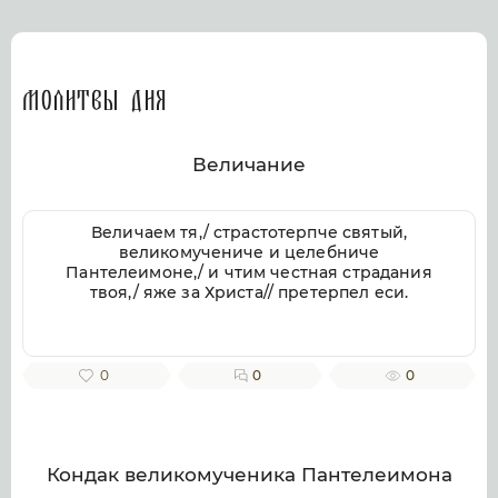
Молитвы дня
Величание
Величаем тя,/ страстотерпче святый,
великомучениче и целебниче
Пантелеимоне,/ и чтим честная страдания
твоя,/ яже за Христа// претерпел еси.
0
0
0
Кондак великомученика Пантелеимона