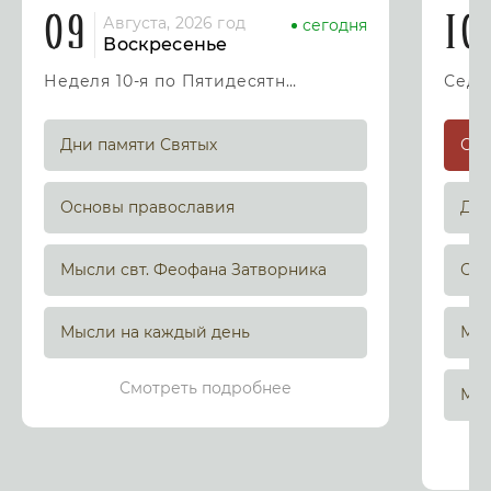
09
10
Августа, 2026 год
сегодня
Воскресенье
Неделя 10-я по Пятидесятнице
Дни памяти Святых
Основы православия
Дни
Мысли свт. Феофана Затворника
Осн
Мысли на каждый день
Мыс
Смотреть подробнее
Мыс