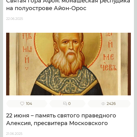
Святая гора Афон: монашеская респудика
на полуострове Айон-Орос
22.06.2025
104
0
2426
22 июня – память святого праведного
Алексия, пресвитера Московского
21.06.2025