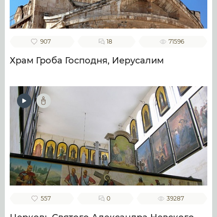
907
18
71596
Храм Гроба Господня, Иерусалим
557
0
39287