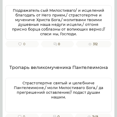
Подражатель сый Милостиваго/ и исцелений
благодать от Него прием,/ страстотерпче и
мучениче Христа Бога,/ молитвами твоими
душевныя наша недуги исцели,/ отгоня
присно борца соблазны от вопиющих верно://
спаси ны, Господи.
0
0
312
Тропарь великомученика Пантелеимона
Страстотерпче святый и целебниче
Пантелеимоне,/ моли Милостиваго Бога,/ да
прегрешений оставление// подаст душам
нашим.
0
0
349