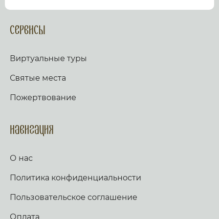
посмотрев виртуальный тур по культурному или
религиозному объекту.
Оказываем верующим
помощь в возжжения свечей за здравие и
Сервисы
упокой в христианских храмах Иерусалима и
других стран и городов. Помогаем людям
разместить письмо Богу с тем или иным
Виртуальные туры
вопросом. Письма помещаются в Стену Плача,
Часовню Адама и в Колонну, рассеченную
Святые места
Благодатным огнем.
Оказываем помощь
верующим в получении свечей и церковных
Пожертвование
товаров, освященных на камне Миропомазания.
Навигация
О нас
Политика конфиденциальности
Пользовательское соглашение
Оплата