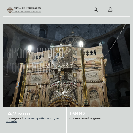
RU
Виртуальные туры
Библиотека
Наши святыни
Храм Гроба
Новости
Господня
Церковный календарь
14,7 млн.
13882
посещений
Храма Гроба Господня
посетителей в день
онлайн