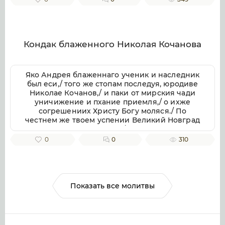
Кондак блаженного Николая Кочанова
Яко Андрея блаженнаго ученик и наследник
был еси,/ того же стопам последуя, юродиве
Николае Кочанов,/ и паки от мирския чади
уничижение и пхание приемля,/ о ихже
согрешениих Христу Богу моляся./ По
честнем же твоем успении Великий Новград
имать мощи твоя в себе,/ яко неистощимое
сокровище,/ подаеши бо исцеление/ с верою
0
0
310
к раке мощей твоих приходящим/ и успение
твое честно славящим.
Показать все молитвы