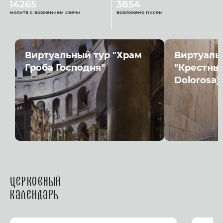
14265
3854
молитв с возжением свечи
возложено писем
Виртуальный тур "Храм
Виртуаль
Гроба Господня"
"Крестный
Dolorosa)
Церковный
календарь