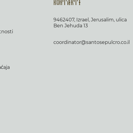
Kontakti
9462407, Izrael, Jerusalim, ulica
Ben Jehuda 13
tnosti
coordinator@santosepulcro.co.il
aćaja