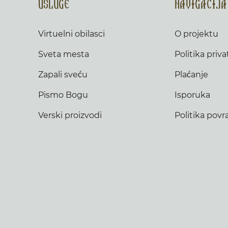
Usluge
Navigacija
Virtuelni obilasci
O projektu
Sveta mesta
Politika priva
Zapali sveću
Plaćanje
Pismo Bogu
Isporuka
Verski proizvodi
Politika povr