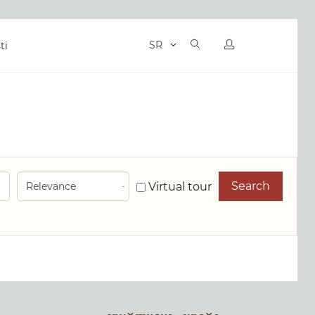
SR
ti
Search
Virtual tour