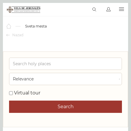
SR
Virtuelni obilasci
Sveto pismo
Sveta mesta
Proizvoda & Uslu
Sveta mesta
Nazad
Virtual tour
Search