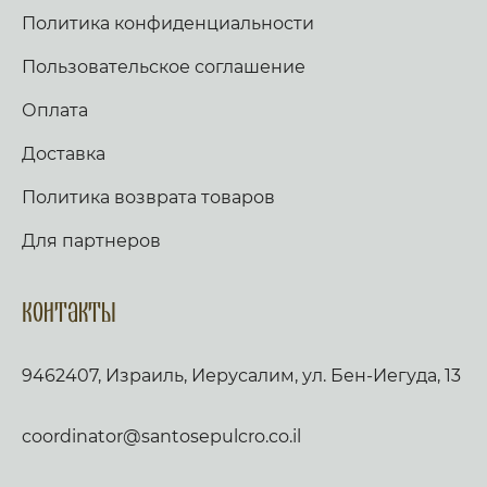
духо́вныя, откро́й ему́, Го́споди, вся́ моя́
Политика конфиденциальности
прегреше́ния, испо́лни его́ му́дростию,
моли́твою и любо́вию. Ра́ди святы́х его́ моли́тв,
да́руй мои́м грехо́м проще́ние, жи́зни
Пользовательское соглашение
исправле́ние, в доброде́телях преуспе́яние;
ниспосли́ ему́ ми́лости Твоя́ бога́тыя. Сподо́би
Оплата
его́, Го́споди, в де́нь се́й (но́щь сию́) без греха́
сохрани́тися, побори́ его́ враги́ плотски́я и
Доставка
безпло́тныя, и от ви́димых и неви́димых вра́г
изба́ви его́, изми́ его́ от челове́ка льсти́ва и от
Политика возврата товаров
му́жа непра́ведна, соблюди́ па́ству его́ до
кончи́ны его́ издыха́ния, что́бы в покая́нии
на́м приити́ к ти́хой и безмяте́жной жи́зни.
Для партнеров
Го́споди, помяни́, посети́, укрепи́ и сохрани́ его́
на мно́гие ле́та.[2] Перевод: Спаси, Господи, и
помилуй отца моего духовного (имя), даруй
Контакты
ему душевное спасение и телесное здоровье,
защити по молитвам святых ангелов, отгони
всякого, ожидающего ему зла. Господи, не
9462407, Израиль, Иерусалим, ул. Бен-Иегуда, 13
осуди, не забери от него дарования
духовные, открой ему, Господи, все мои
прегрешения, наполни его мудростью,
молитвой и любовью. Из-за святых его
coordinator@santosepulcro.co.il
молитв, даруй моим грехам прощение, жизни
исправление, в добродетелях преуспевание;