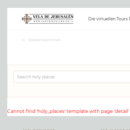
Die virtuellen Tours
Wiederzukommen
Cannot find 'holy_places' template with page 'detail'