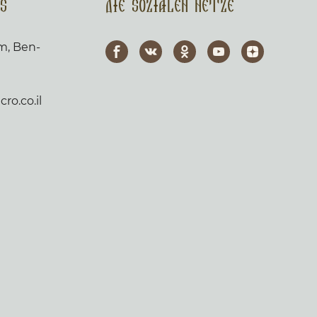
s
Die sozialen Netze
em, Ben-
ro.co.il