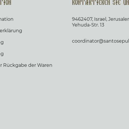
tion
Kontaktieren Sie un
mation
9462407, Israel, Jerusal
Yehuda-Str. 13
erklärung
coordinator@santosepulc
ng
ng
der Rückgabe der Waren