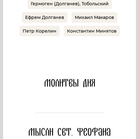
Гермоген (Долганев), Тобольский
Ефрем Долганев
Михаил Макаров
Петр Корелин
Константин Минятов
Молитвы дня
Мысли свт. Феофана