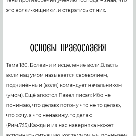
тень противоречия учению Господа, – знай, что
это волки-хищники, и отвратись от них.
Основы православия
Тема 180. Болезни и исцеление воли.Власть
воли над умом называется своеволием,
подчинённый (воля) командует начальником
(умом). Ещё апостол Павел писал: Ибо не
понимаю, что делаю: потому что не то делаю,
что хочу, а что ненавижу, то делаю
(Рим.7:15).Каждый из нас наверняка может
вспомнить ситуацию, когда умом мы понимаем,