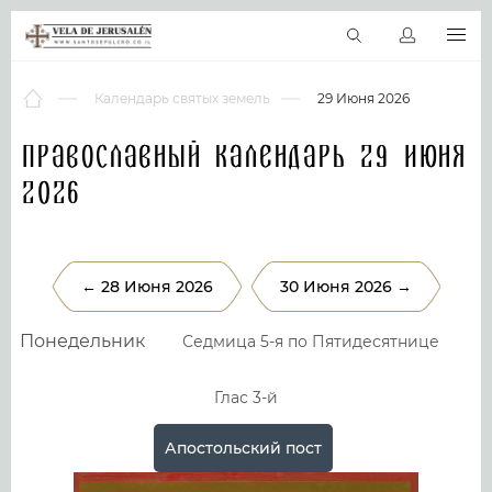
RU
Виртуальные туры
Библиотека
Наши святыни
Новос
Календарь святых земель
29 Июня 2026
Православный календарь 29 Июня
2026
← 28 Июня 2026
30 Июня 2026 →
Понедельник
Седмица 5-я по Пятидесятнице
Глас 3-й
Апостольский пост