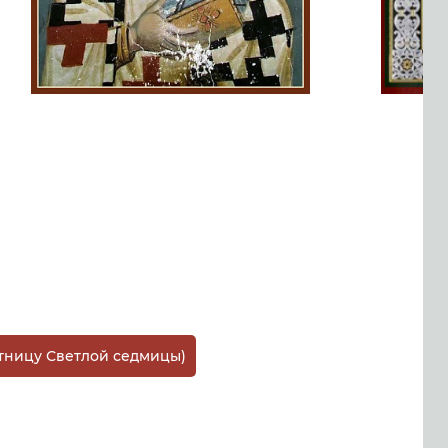
тницу Светлой седмицы)