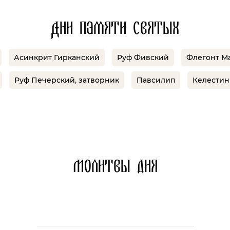
Дни памяти святых
Асинкрит Гирканский
Руф Фивский
Флегонт М
Руф Печерский, затворник
Павсилип
Келестин
Молитвы дня