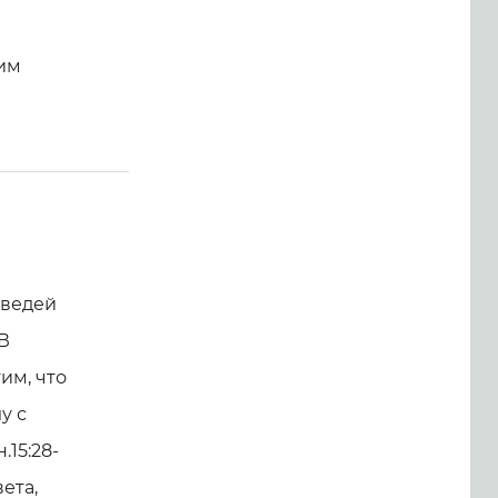
оим
оведей
 В
им, что
у с
15:28-
ета,