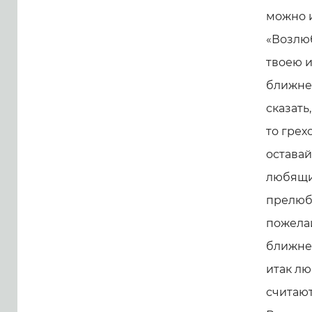
можно и
«Возлюб
твоею и
ближнег
сказать
то грех
остава
любящий
прелюбо
пожелай
ближнег
итак лю
считают