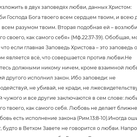
зложить в двух заповедях любви, данных Христом:
и Господа Бога твоего всем сердцем твоим, и всею
 всем разумом твоим. Вторая подобная ей – возлюб
о своего, как самого себя» (Мф.22:37-39). Обобщая, 
, что если главная Заповедь Христова – это заповедь 
ом является всё, что совершается против любви.Не
йтесь должными никому ничем, кроме взаимной любв
 другого исполнил закон. Ибо заповеди: не
действуй, не убивай, не кради, не лжесвидетельству
 чужого и все другие заключаются в сем слове: люб
о твоего, как самого себя. Любовь не делает ближне
бовь есть исполнение закона (Рим.13:8-10).Иногда о
, будто в Ветхом Завете не говорится о любви. Напро