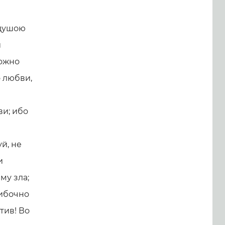
 душою
и
можно
о любви,
и; ибо
й, не
и
му зла;
шибочно
тив! Во