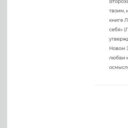
Второза
твоим, 
книге Л
себя» (
утвержд
Новом З
любви к
осмысле