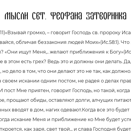
Мысли свт. Феофана Затворника
1–11)«Взывай громко, – говорит Господь св. пророку Иса
айся, обличая беззакония людей Моих»(Ис.58:1). Что
? «Они ищут Меня,.. желают приближения к Богу»(Ис.5
е в этом есть грех? Ведь это и должны они делать. Да,
 но дело в том, что они делают это не так, как должно
в своем искании одним постом, не радея о делах пра
И пост Мне приятен, говорит Господь, но такой, когд
ое, прощают обиды, оставляют долги, алчущих питают
ных вводят в дом, нагих одевают.Когда все это будет
тогда искание Меня и приближение ко Мне будет усп
ткроется, как заря, свет твой... и слава Господня будет