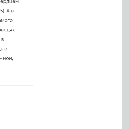
 сердцем
). А в
амого
поведях
 в
ь о
мной,