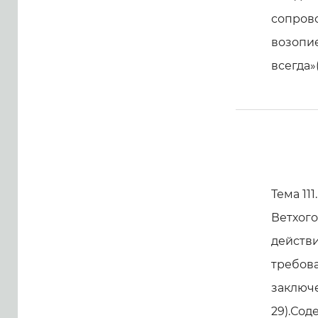
сопрово
возопие
всегда»(
Тема 11
Ветхого
действи
требова
заключе
29).Сод