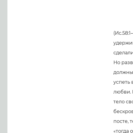
(Ис.58:
удержив
сделали
Но разв
должны,
успеть 
любви. 
тело св
беcкров
посте, 
«тогда о