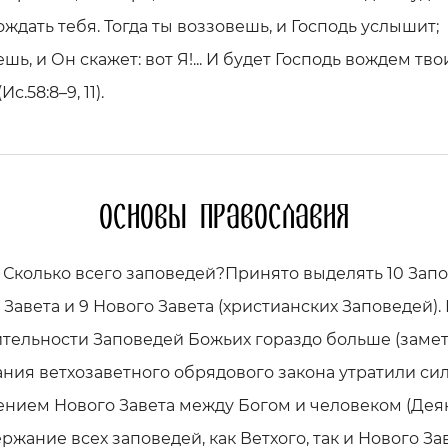
ждать тебя. Тогда ты воззовешь, и Господь услышит;
шь, и Он скажет: вот Я!... И будет Господь вождем тв
Ис.58:8–9, 11).
Основы православия
1. Сколько всего заповедей?Принято выделять 10 Зап
 Завета и 9 Нового Завета (христианских Заповедей).
тельности Заповедей Божьих гораздо больше (замет
ния ветхозаветного обрядового закона утратили сил
нием Нового Завета между Богом и человеком (Деян.
ержание всех заповедей, как Ветхого, так и Нового Зав