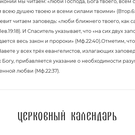
конии мы читаем: «люби Господа, Бога твоего, всем
и всею душею твоею и всеми силами твоими» (Втор.6:5
евит читаем заповедь: «люби ближнего твоего, как с
Лев.19:18). И Спаситель указывает, что «на сих двух за
ается весь закон и пророки» (Мф.22:40).Отметим, что
авете у всех трёх евангелистов, излагающих заповед
 Богу, прибавляется указание о необходимости разу
нной любви (Мф.22:37).
Церковный календарь