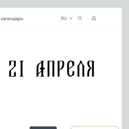
RU
 календарь
 21 Апреля