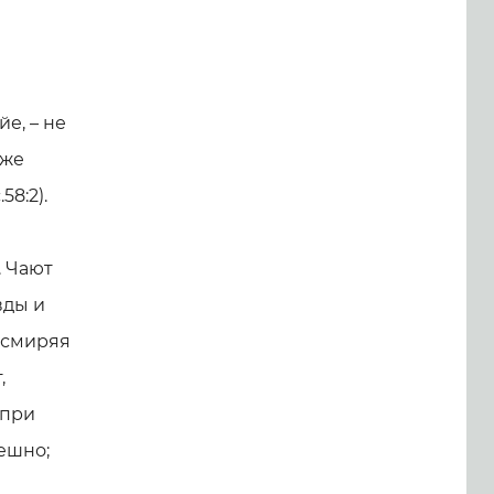
йе, – не
 же
8:2).
. Чают
вды и
а смиряя
,
 при
ешно;