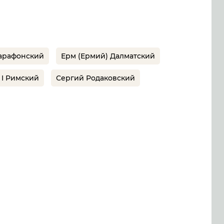
арафонский
Ерм (Ермий) Далматский
 I Римский
Сергий Родаковский