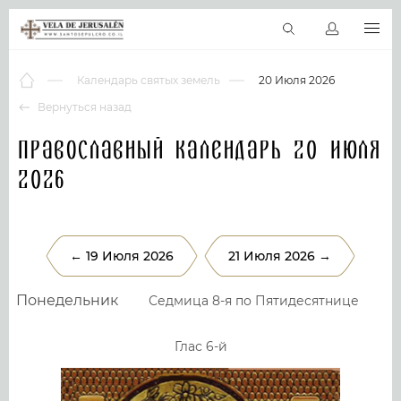
RU
Виртуальные туры
Библиотека
Наши святыни
Новос
Календарь святых земель
20 Июля 2026
Вернуться назад
Православный календарь 20 Июля
2026
← 19 Июля 2026
21 Июля 2026 →
Понедельник
Седмица 8-я по Пятидесятнице
Глас 6-й