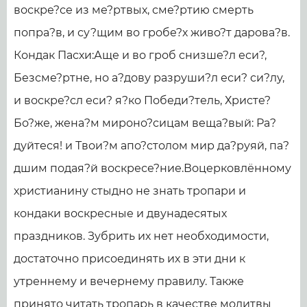
воскре?се из ме?ртвых, сме?ртию смерть
попра?в, и су?щим во гробе?х живо?т дарова?в.
Кондак Пасхи:Аще и во гроб снизше?л еси?,
Безсме?ртне, но а?дову разруши?л еси? си?лу,
и воскре?сл еси? я?ко Победи?тель, Христе?
Бо?же, жена?м мироно?сицам веща?вый: Ра?
дуйтеся! и Твои?м апо?столом мир да?руяй, па?
дшим подая?й воскресе?ние.Воцерковлённому
христианину стыдно не знать тропари и
кондаки воскресные и двунадесятых
праздников. Зубрить их нет необходимости,
достаточно присоединять их в эти дни к
утреннему и вечернему правилу. Также
принято читать тропарь в качестве молитвы