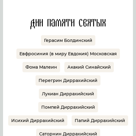
Дни памяти святых
Герасим Болдинский
Евфросиния (в миру Евдокия) Московская
Фома Малеин
Акакий Синайский
Перегрин Диррахийский
Лукиан Диррахийский
Помпей Диррахийский
Исихий Диррахийский
Папий Диррахийский
Саторнин Диррахийский