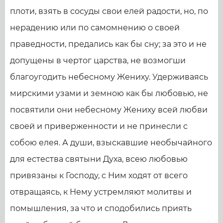
плоти, взять в сосуды свои елей радости, но, по
нерадению или по самомнению о своей
праведности, предались как бы сну; за это и не
допущены в чертог царства, не возмогши
благоугодить небесному Жениху. Удерживаясь
мирскими узами и земною как бы любовью, не
посвятили они небесному Жениху всей любви
своей и приверженности и не принесли с
собою елея. А души, взыскавшие необычайного
для естества святыни Духа, всею любовью
привязаны к Господу, с Ним ходят от всего
отвращаясь, к Нему устремляют молитвы и
помышления, за что и сподо­бились приять