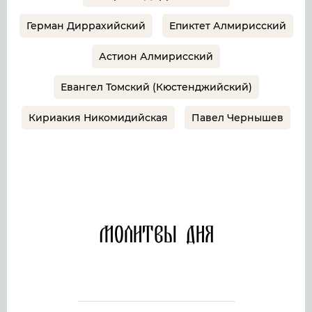
Герман Диррахийский
Епиктет Алмирисский
Астион Алмирисский
Евангел Томский (Кюстенджийский)
Кириакия Никомидийская
Павел Чернышев
Молитвы дня