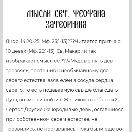
Мысли свт. Феофана
Затворника
(1Кор. 14:20-25; Мф. 25:1-13)???Читается притча о
10 девах (Мф. 25:1-13). Св. Макарий так
изображает смысл ее:???«Мудрые пять дев
трезвясь, поспешив к необычайному для
своего естества, взяв елей в сосуде сердца
своего, то есть подаваемую свыше благодать
Духа, возмогли войти с Женихом в небесный
чертог. Другие же юродивые девы, оставшиеся
при собственном своем естестве, не
трезвились, не постарались, пока были еще во