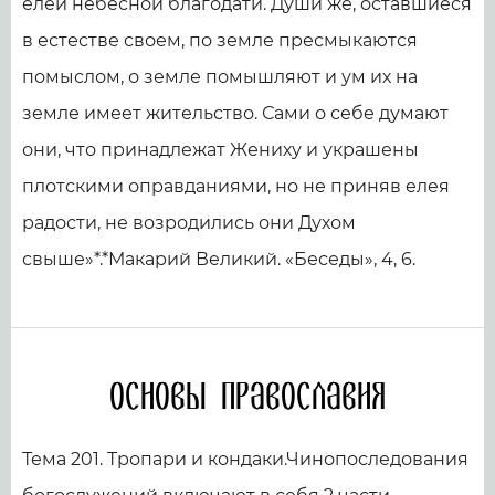
елей небесной благодати. Души же, оставшиеся
в естестве своем, по земле пресмыкаются
помыслом, о земле помыш­ляют и ум их на
земле имеет жительство. Сами о себе думают
они, что принадлежат Жениху и украшены
плотскими оправданиями, но не приняв елея
радости, не возродились они Духом
свыше»*.*Макарий Великий. «Беседы», 4, 6.
Основы православия
Тема 201. Тропари и кондаки.Чинопоследования