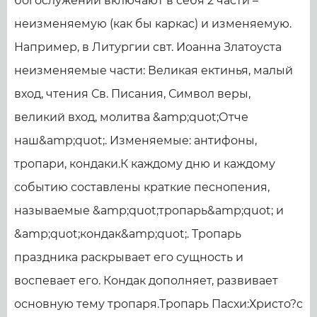
богослужений включают в себя 2 части –
неизменяемую (как бы каркас) и изменяемую.
Например, в Литургии свт. Иоанна Златоуста
неизменяемые части: Великая ектинья, малый
вход, чтения Св. Писания, Символ веры,
великий вход, молитва &amp;quot;Отче
наш&amp;quot;. Изменяемые: антифоны,
тропари, кондаки.К каждому дню и каждому
событию составлены краткие песнопения,
называемые &amp;quot;тропарь&amp;quot; и
&amp;quot;кондак&amp;quot;. Тропарь
праздника раскрывает его сущность и
воспевает его. Кондак дополняет, развивает
основную тему тропаря.Тропарь Пасхи:Христо?с