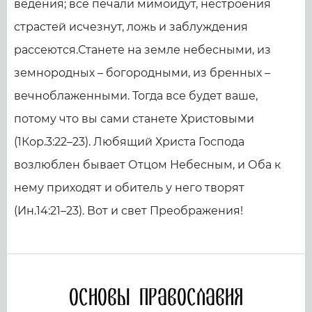
ведения; все печали мимоидут, нестроения
страстей исчезнут, ложь и заблуж­дения
рассеются.Станете на земле небесными, из
земнородных – богородными, из бренных –
вечноблаженными. Тогда все будет ваше,
потому что вы сами станете Христовыми
(1Кор.3:22–23). Любящий Христа Господа
возлюблен бывает Отцом Небесным, и Оба к
нему приходят и обитель у него творят
(Ин.14:21–23). Вот и свет Преображения!
Основы православия