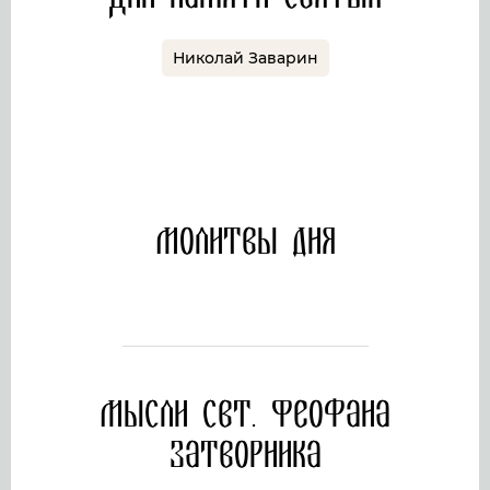
Николай Заварин
Молитвы дня
Мысли свт. Феофана
Затворника