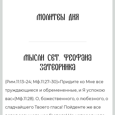
Молитвы дня
Мысли свт. Феофана
Затворника
(Рим.11:13–24; Мф.11:27–30)«Придите ко Мне все
труждающиеся и обремененные, и Я успокою
вас»(Мф.11:28). О, божественного, о любезного, о
сладчайшего Твоего гласа! Пойдемте же все