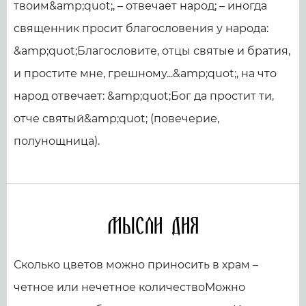
твоим&amp;quot;, – отвечает народ; – иногда
священник просит благословения у народа:
&amp;quot;Благословите, отцы святые и братия,
и простите мне, грешному...&amp;quot;, на что
народ отвечает: &amp;quot;Бог да простит ти,
отче святый&amp;quot; (повечерие,
полунощница).
Мысли дня
Сколько цветов можно приносить в храм –
четное или нечетное количествоМожно