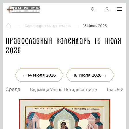
RU
Виртуальные туры
Библиотека
Наши святыни
Новос
Календарь святых земель
15 Июля 2026
Православный календарь 15 Июля
2026
← 14 Июля 2026
16 Июля 2026 →
Среда
Седмица 7-я по Пятидесятнице
Глас 5-й