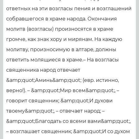
ответных на эти возгласы пения и возглашений
собравшегося в храме народа. Окончания
молитв (возгласы) произносятся в храме
громче, как знак хору и мирянам. На каждую
молитву, произносимую в алтаре, должны
ответить молящиеся в храме.– На возгласы
священника народ отвечает
&amp;quot;Аминь&amp;quot; (евр. истинно,
верно!). – &amp;quot;Мир всем&amp;quot;, –
говорит священник; &amp;quot;И духови
твоему&amp;quot;, – отвечает народ; –
&amp;quot;Благодать со всеми вами&amp;quot;,
– возглашает священник; &amp;quot;И со духом