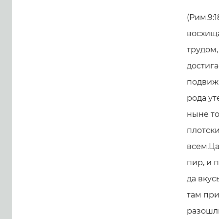
(Рим.9:
восхища
трудом,
достига
подвижн
рода ут
ныне то
плотски
всем.Ца
пир, и 
да вкус
там при
разошл