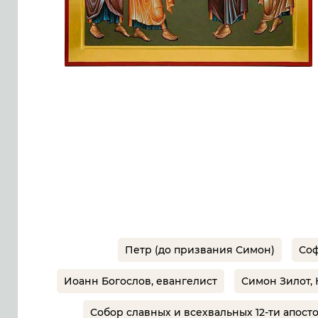
Петр (до призвания Симон)
Со
Иоанн Богослов, евангелист
Симон Зилот,
Собор славных и всехвальных 12-ти апост