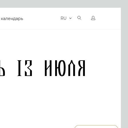
RU
 календарь
ь 13 Июля