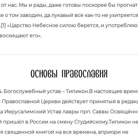
 от нас. Мы и рады, даже готовы поскорее бы прогнать
е о том заводим, да лукавый все как-то не ухитряется
.[1] «Царство Небесное силою берется, и употребля
восхищают его».
Основы православия
4. Богослужебный устав – Типикон.В настоящее врем
й Православной Церкви действует принятый в редак
да Иерусалимский Устав лавры прп. Саввы Освящённ
 пришёл в России на смену Студийскому.Типикон н
я священной книгой на все времена, априори не