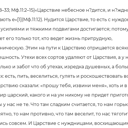
18–33; Мф.11:2–15)«Царствие небесное н?дится, и­ н?жд
ютъ е»[1](Мф.11:12). Нудится Царствие, то есть с нуждо
 усилиями и тяжкими подвигами достигается; потому
ет его только тот, кто ведет жизнь притрудную,
ическую. Этим на пути к Царствию отрицается всяк
ешность. Утехи всех сортов удаляют от Царствия, а у 
лько и забот что об утехах, изредка душевных, а бол
х: есть, пить, веселиться, гулять и роскошествовать в
рствию сказали: «прошу тебя, извини меня», хоть и в
пир царский, какого и на ум никому не придет пригот
ы у нас не те. Что там сладким считается, то нам горьк
ятно, то нам противно, что там веселит, то нас тяготи
ись совсем. И Царствие с нуждницами, восхищающим