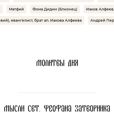
в
Матфий
Фома Дидим (Близнец)
Иаков Алфеев,
вий), евангелист, брат ап. Иакова Алфеева
Андрей Пе
Молитвы дня
Мысли свт. Феофана Затворника