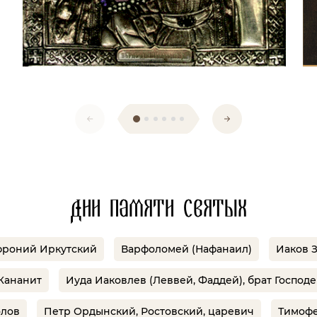
Дни памяти святых
фроний Иркутский
Варфоломей (Нафанаил)
Иаков З
 Кананит
Иуда Иаковлев (Леввей, Фаддей), брат Господ
олов
Петр Ордынский, Ростовский, царевич
Тимофе