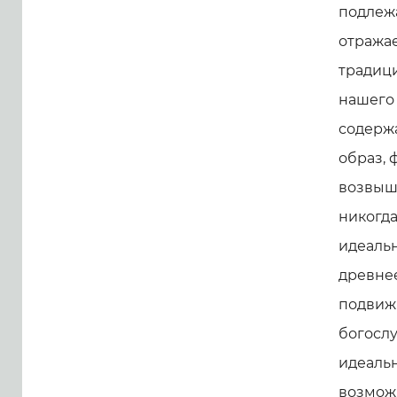
подлеж
отража
традици
нашего 
содержа
образ, 
возвыше
никогда
идеаль
древне
подвижн
богослу
идеальн
возмож