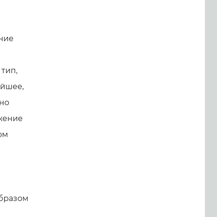
ание
 тип,
ейшее,
 но
ожение
ом
образом