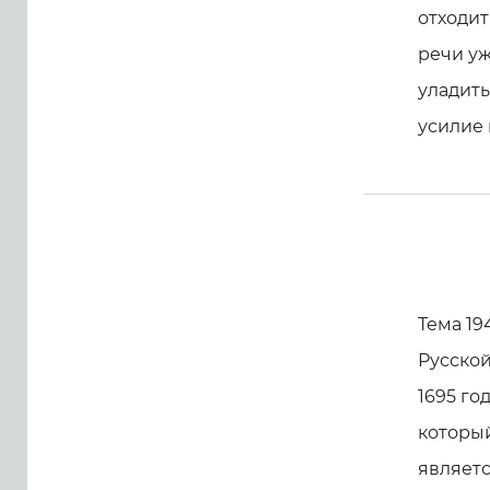
отходит
речи уж
уладить
усилие 
Тема 19
Русско
1695 го
который
являетс