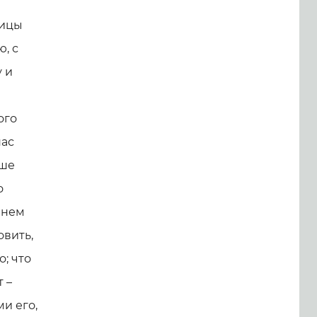
ницы
ю, с
 и
ого
нас
ьше
о
 нем
овить,
о; что
т –
и его,