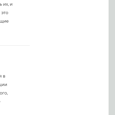
 их, и
 это
ющие
я в
ции
ого,
е