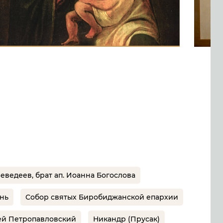
еведеев, брат ап. Иоанна Богослова
ень
Собор святых Биробиджанской епархии
й Петропавловский
Никандр (Прусак)