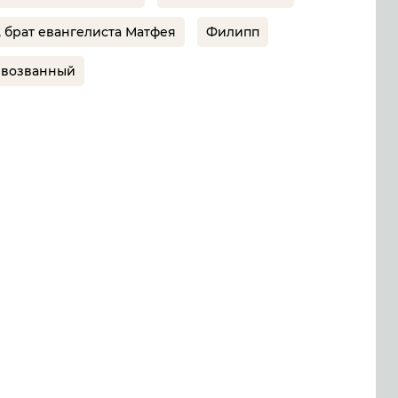
 брат евангелиста Матфея
Филипп
рвозванный