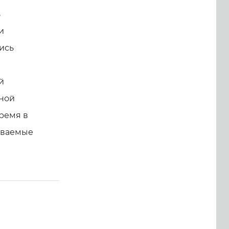
ь
и
ись
а
й
вной
время в
аваемые