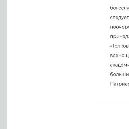
богослу
следует
поочерё
принадл
«Толков
всенощн
академи
больши
Патриа