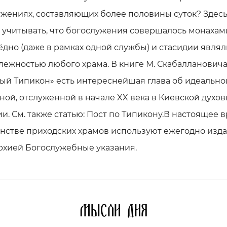
жениях, составляющих более половины суток? Здес
 учитывать, что богослужения совершалось монахам
дно (даже в рамках одной службы) и стасидии являл
ежностью любого храма. В книге М. Скабалланович
ый Типикон» есть интереснейшая глава об идеально
ой, отслуженной в начале XX века в Киевской духо
и. См. также статью: Пост по Типикону.В настоящее 
нстве приходских храмов используют ежегодно изд
рхией Богослужебные указания.
Мысли дня