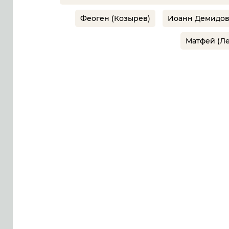
Феоген (Козырев)
Иоанн Демидо
Матфей (Ле