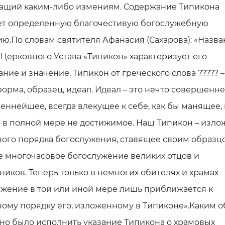
ащий каким-либо измениям. Содержание Типикона
ет определенную благочестивую богослужебную
ю.По словам святителя Афанасия (Сахарова): «Назв
Церковного Устава «Типикон» характеризует его
ние и значение. Типикон от греческого слова ????? –
форма, образец, идеал. Идеал – это нечто совершенн
ннейшее, всегда влекущее к себе, как бы манящее,
 в полной мере не достижимое. Наш Типикон – изл
ного порядка богослужения, ставящее своим образц
е многочасовое богослужение великих отцов и
иков. Теперь только в немногих обителях и храмах
жение в той или иной мере лишь приближается к
ому порядку его, изложенному в Типиконе».Каким 
но было исполнить указание Типикона о храмовых