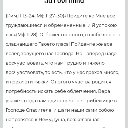
Затворника
(Рим.11:13–24; Мф.11:27–30)«Придите ко Мне все
труждающиеся и обремененные, и Я успокою
вас»(Мф.11:28). О, божественного, о любезного, о
сладчайшего Твоего гласа! Пойдемте же все
вслед зовущего нас Господа! Но наперед надо
восчувствовать, что нам трудно и тяжело
восчувствовать, то есть, что у нас грехов много,
и грехи эти тяжки. От этого чувства родится
потребность искать себе облегчения. Вера
укажет тогда нам единственное прибежище в
Господе Спасителе, и шаги наши сами собою
направятся к Нему.Душа, возжелавшая