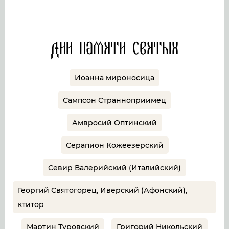
Дни памяти святых
Иоанна мироносица
Сампсон Странноприимец
Амвросий Оптинский
Серапион Кожеезерский
Севир Валерийский (Италийский)
Георгий Святогорец, Иверский (Афонский),
ктитор
Мартин Туровский
Григорий Никольский