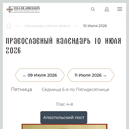
RU
Виртуальные туры
Библиотека
Наши святыни
Новос
Календарь святых земель
10 Июля 2026
Православный календарь 10 Июля
2026
← 09 Июля 2026
11 Июля 2026 →
Пятница
Седмица 6-я по Пятидесятнице
Глас 4-й
Апостольский пост