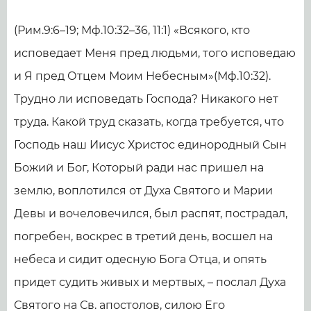
(Рим.9:6–19; Мф.10:32–36, 11:1) «Всякого, кто
исповедает Меня пред людьми, того исповедаю
и Я пред Отцем Моим Небесным»(Мф.10:32).
Трудно ли исповедать Господа? Никакого нет
труда. Какой труд сказать, когда требуется, что
Господь наш Иисус Христос единородный Сын
Божий и Бог, Который ради нас пришел на
землю, воплотился от Духа Святого и Марии
Девы и вочеловечился, был распят, пострадал,
погребен, воскрес в третий день, восшел на
небеса и сидит одесную Бога Отца, и опять
придет судить живых и мертвых, – послал Духа
Святого на Св. апостолов, силою Его