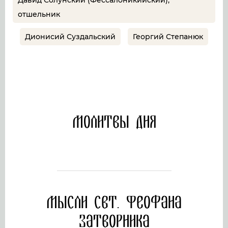
Давид Солунский (Фессалоникийский),
отшельник
Дионисий Суздальский
Георгий Степанюк
Молитвы дня
Мысли свт. Феофана
Затворника