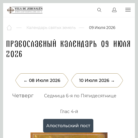
RU
Виртуальные туры
Библиотека
Наши святыни
Новос
Календарь святых земель
09 Июля 2026
Православный календарь 09 Июля
2026
← 08 Июля 2026
10 Июля 2026 →
Четверг
Седмица 6-я по Пятидесятнице
Глас 4-й
Апостольский пост