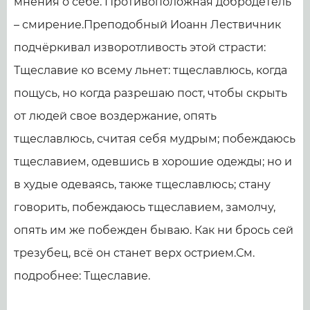
мнения о себе. Противоположная добродетель
– смирение.Преподобный Иоанн Лествичник
подчёркивал изворотливость этой страсти:
Тщеславие ко всему льнет: тщеславлюсь, когда
пощусь, но когда разрешаю пост, чтобы скрыть
от людей свое воздержание, опять
тщеславлюсь, считая себя мудрым; побеждаюсь
тщеславием, одевшись в хорошие одежды; но и
в худые одеваясь, также тщеславлюсь; стану
говорить, побеждаюсь тщеславием, замолчу,
опять им же побежден бываю. Как ни брось сей
трезубец, всё он станет верх острием.См.
подробнее: Тщеславие.