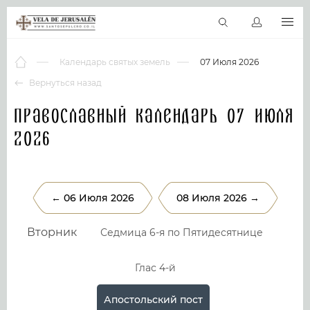
RU
Виртуальные туры
Библиотека
Наши святыни
Новос
Календарь святых земель
07 Июля 2026
Вернуться назад
Православный календарь 07 Июля
2026
← 06 Июля 2026
08 Июля 2026 →
Вторник
Седмица 6-я по Пятидесятнице
Глас 4-й
Апостольский пост