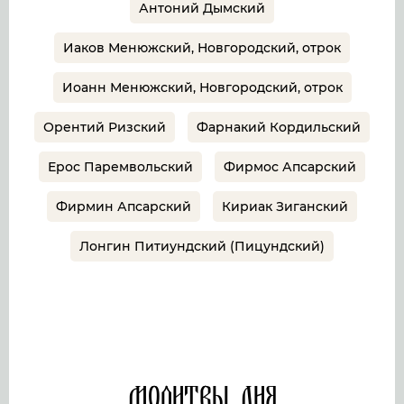
Антоний Дымский
Иаков Менюжский, Новгородский, отрок
Иоанн Менюжский, Новгородский, отрок
Орентий Ризский
Фарнакий Кордильский
Ерос Паремвольский
Фирмос Апсарский
Фирмин Апсарский
Кириак Зиганский
Лонгин Питиундский (Пицундский)
Молитвы дня