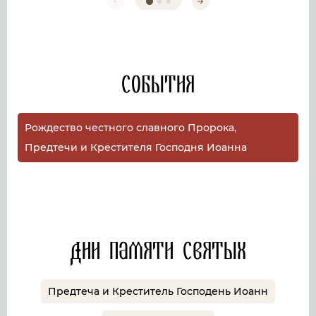
События
Рождество честного славного Пророка,
Предтечи и Крестителя Господня Иоанна
Дни памяти святых
Предтеча и Креститель Господень Иоанн