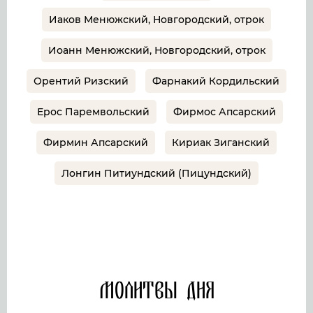
Иаков Менюжский, Новгородский, отрок
Иоанн Менюжский, Новгородский, отрок
Орентий Ризский
Фарнакий Кордильский
Ерос Паремвольский
Фирмос Апсарский
Фирмин Апсарский
Кириак Зиганский
Лонгин Питиундский (Пицундский)
Молитвы дня