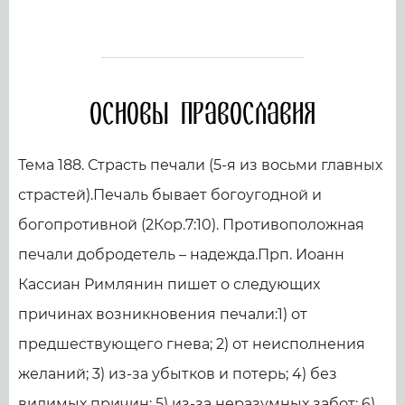
Основы православия
Тема 188. Страсть печали (5-я из восьми главных
страстей).Печаль бывает богоугодной и
богопротивной (2Кор.7:10). Противоположная
печали добродетель – надежда.Прп. Иоанн
Кассиан Римлянин пишет о следующих
причинах возникновения печали:1) от
предшествующего гнева; 2) от неисполнения
желаний; 3) из-за убытков и потерь; 4) без
видимых причин; 5) из-за неразумных забот; 6)