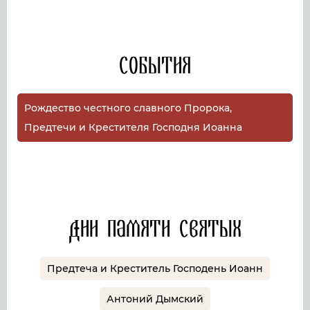
События
Рождество честного славного Пророка,
Предтечи и Крестителя Господня Иоанна
Дни памяти святых
Предтеча и Креститель Господень Иоанн
Антоний Дымский