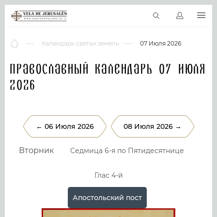
RU
Виртуальные туры
Библиотека
Наши святыни
Новос
Календарь святых земель
07 Июля 2026
Православный календарь 07 Июля
2026
← 06 Июля 2026
08 Июля 2026 →
Вторник
Седмица 6-я по Пятидесятнице
Глас 4-й
Апостольский пост