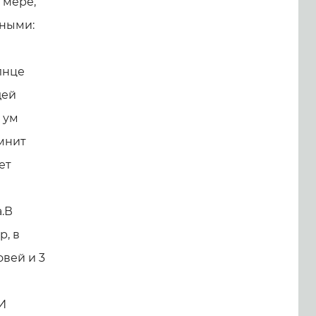
 мере,
нными:
лнце
дей
 ум
омнит
ет
.В
р, в
овей и 3
и
 И