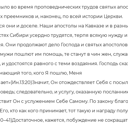
ыло во время проповеднических трудов святых апос
х преемников и, наконец, по всей истории Церкви.
я они и доселе. Наши апостолы на Кавказе и в разн
тях Сибири усердно трудятся, терпя всякую нужду и
. Они продолжают дело Господа и святых апостолов
мужи пошлют им помощь, те станут в чин жен, служ
, и удостоятся равного с теми воздаяния. Господь ска
мающий того, кого Я пошлю, Меня
ет»(Ин.13:20)Значит, Он отождествляет Себя с пос
оведь; следовательно, и услугу, оказанную посланник
твит Он с услужением Себе Самому. По закону благо
Его, кто как кого принимает, тот такую и награду пол
40–41)Достаточное, кажется, побуждение не сокращат