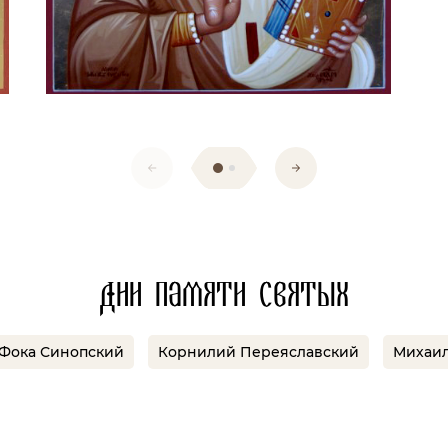
Дни памяти святых
Фока Синопский
Корнилий Переяславский
Михаил