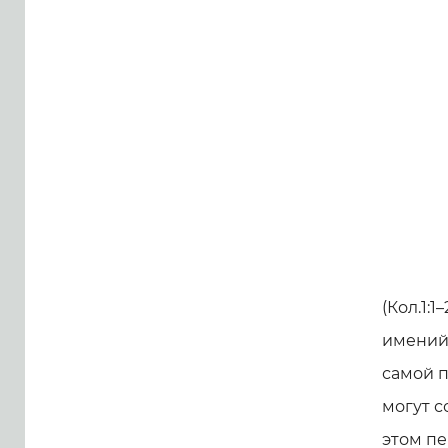
(Кол.1:1
имений 
самой п
могут с
этом пе