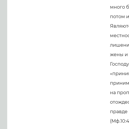
много б
потом и
Являютс
местнос
лишения
жены и 
Господу
«прини
принима
на проп
отождес
правде 
(Мф.10: