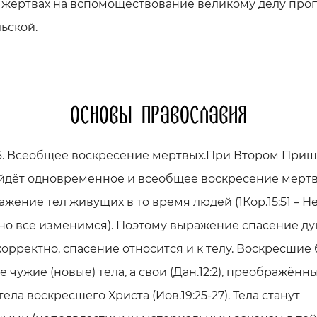
в жертвах на вспомоществование великому делу про
ьской.
Основы православия
16. Всеобщее воскресение мертвых.При Втором При
йдёт одновременное и всеобщее воскресение мертв
жение тел живущих в то время людей (1Кор.15:51 – Н
но все изменимся). Поэтому выражение спасение д
корректно, спасение относится и к телу. Воскресшие 
е чужие (новые) тела, а свои (Дан.12:2), преображённ
тела воскресшего Христа (Иов.19:25-27). Тела станут