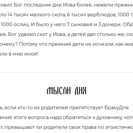
овил Бог последние дни Иова более, нежели прежни
ло 14 тысяч мелкого скота, 6 тысяч верблюдов, 1000 
 1000 ослиц. И было у него 7 сыновей и 3 дочери. Об
е, Бог удвоил скот у Иова, а детей дал столько же, ск
очему? Потому что прежние дети не исчезли, как жи
ли в мир иной!
Мысли дня
ь, если кто-то из родителей препятствует бракуДля
ния этого вопроса надо обратиться к духовнику, ко
т, превышают ли родители свои права по эгоистиче