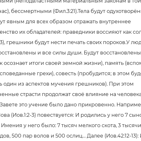
ными (неподвластными материальным законам в той
час), бессмертными (Фил.3:21).Тела будут одухотворё
ут явным для всех образом отражать внутреннее
нство их обладателей: праведники воссияют как со
43), грешники будут нести печать своих пороков.У лю
осстановлены и все силы души. Будут восстановлены
к осознает итоги своей земной жизни), память (всп
споведанные грехи), совесть (пробудится; в этом буд
ь один из аспектов мучения грешников). При этом
енные страсти продолжат своё влияние на человека
Завете это учение было дано прикровенно. Наприме
ова (Иов.1:2-3) повествуется: И родились у него 7 сын
 Имения у него было: 7 тысяч мелкого скота, 3 тысяч
ов, 500 пар волов и 500 ослиц… Далее (Иов.42:12-13):