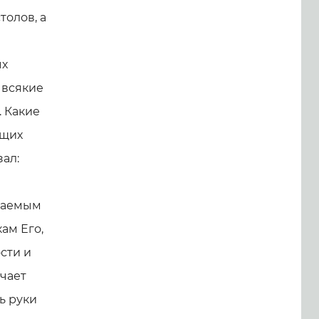
толов, а
ых
 всякие
. Какие
ащих
зал:
ылаемым
ам Его,
сти и
учает
ь руки