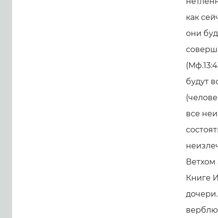
нетлен
как сей
они буд
соверше
(Мф.13:
будут в
(челове
все неи
состоят
неизлеч
Ветхом 
Книге И
дочери.
верблюд