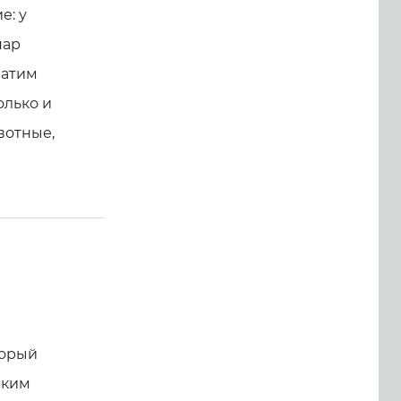
е: у
пар
ратим
олько и
вотные,
торый
ским