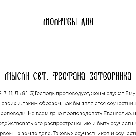
Молитвы дня
Мысли свт. Феофана Затворника
–2, 7–11; Лк.8:1–3)Господь проповедует, жены служат Ему
своих и, таким образом, как бы являются соучастни
роповеди. Не всем дано проповедовать Евангелие, н
одействовать его распространению и быть соучастн
рвом на земле деле. Таковых соучастников и соучас