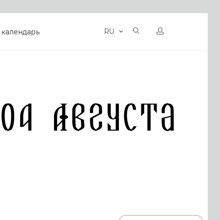
RU
 календарь
 04 Августа