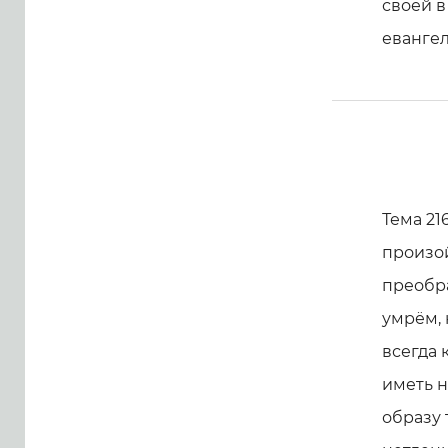
своей 
евангел
Тема 2
произо
преобра
умрём, 
всегда 
иметь н
образу 