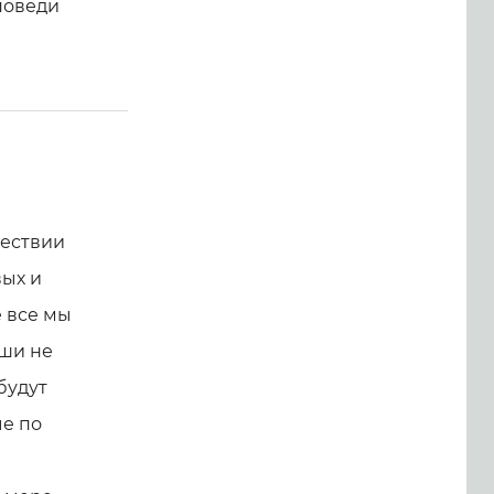
поведи
шествии
ых и
е все мы
уши не
будут
ые по