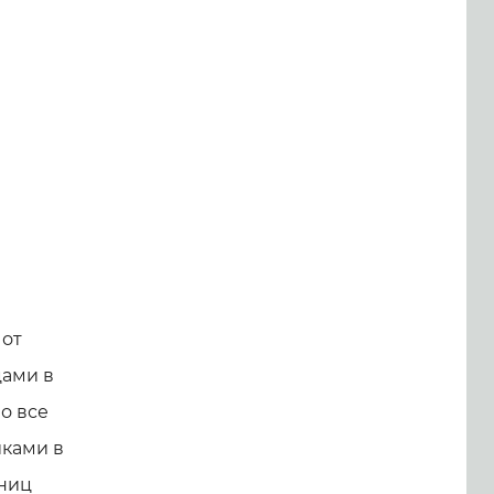
 от
цами в
о все
иками в
тниц