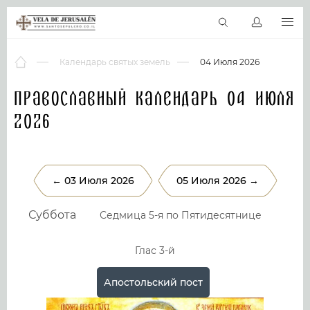
RU
Виртуальные туры
Библиотека
Наши святыни
Новос
Календарь святых земель
04 Июля 2026
Православный календарь 04 Июля
2026
← 03 Июля 2026
05 Июля 2026 →
Суббота
Седмица 5-я по Пятидесятнице
Глас 3-й
Апостольский пост