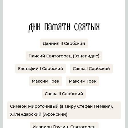
Дни памяти святых
Даниил II Сербский
Паисий Святогорец (Эзнепидис)
Евстафий I Сербский
Савва I Сербский
Максим Грек
Максим Грек
Савва II Сербский
Симеон Мироточивый (в миру Стефан Неманя),
Хилендарский (Афонский)
Иларион Грузин, Святогорец