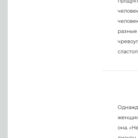
продук
человек
челове
разные 
чревоуг
сластол
Однажды
женщина
она. «Н
диакон.