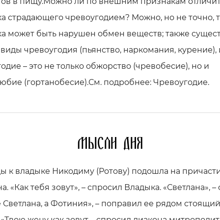
тов в пищу.Можно ли по внешним признакам отличи
а страдающего чревоугодием? Можно, но не точно, та
ка может быть нарушен обмен веществ; также сущес
виды чревоугодия (пьянство, наркомания, курение), 
одие – это не только обжорство (чревобесие), но и
юбие (гортанобесие).См. подробнее: Чревоугодие.
Мысли дня
 к владыке Никодиму (Ротову) подошла на причаст
. «Как тебя зовут», – спросил Владыка. «Светлана», –
е Светлана, а Фотиния», – поправил ее рядом стоящи
 «Твою жену как зовут – спросил диакона митрополит,