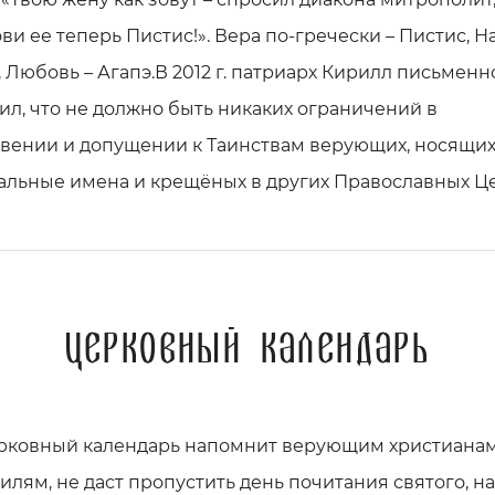
ови ее теперь Пистис!». Вера по-гречески – Пистис, 
, Любовь – Агапэ.В 2012 г. патриарх Кирилл письменн
л, что не должно быть никаких ограничений в
вении и допущении к Таинствам верующих, носящи
альные имена и крещёных в других Православных Це
Церковный календарь
рковный календарь напомнит верующим христианам 
илям, не даст пропустить день почитания святого, 