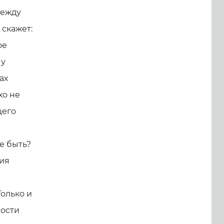
между
 скажет:
ое
му
ах
хо не
щего
е быть?
ия
Только и
рости