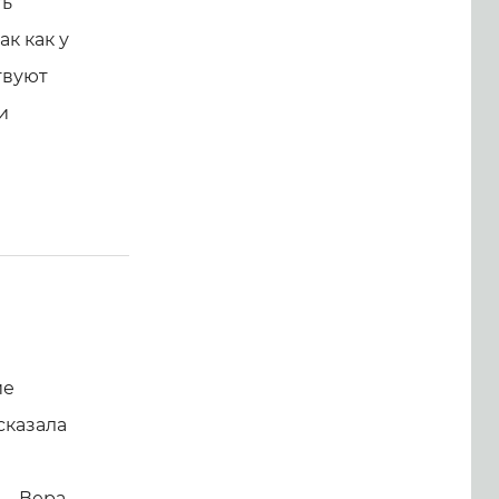
ть
к как у
твуют
и
ие
 сказала
й
 – Вера