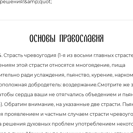
грешения!&amp;quot;
Основы православия
4. Страсть чревоугодия (1-я из восьми главных страсте
ниям этой страсти относятся многоядение, пища
тельно ради услаждения, пьянство, курение, нарком
оположная добродетель: воздержание.Смотрите же 
чтобы сердца ваши не отягчались объедением и пья
34). Обратим внимание, на указанные две страсти. Пья
я проявлением и частным случаем страсти чревоуго
а решения духовных проблем употреблением некот