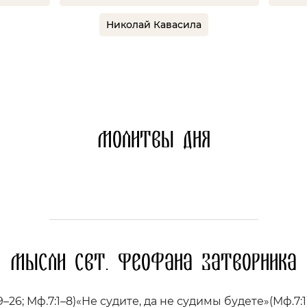
Николай Кавасила
Молитвы дня
Мысли свт. Феофана Затворника
9–26; Мф.7:1–8)«Не судите, да не судимы будете»(Мф.7:1)