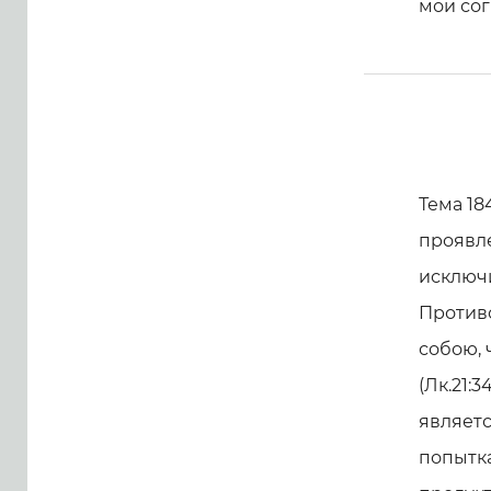
мои со
Тема 18
проявле
исключи
Против
собою, 
(Лк.21:
являетс
попытк