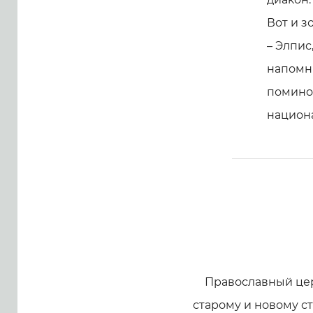
Вот и з
– Элпис
напомни
помино
национ
Православный це
старому и новому ст