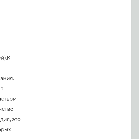
й).К
ания.
за
нством
нство
дия, это
орых