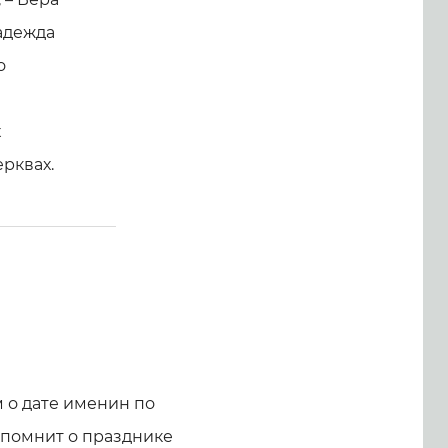
Надежда
о
х
рквах.
о дате именин по
напомнит о празднике