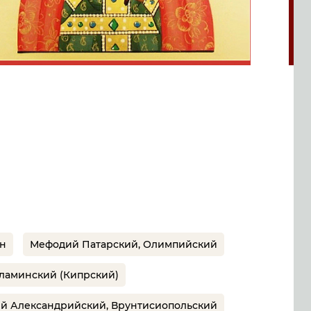
н
Мефодий Патарский, Олимпийский
ламинский (Кипрский)
й Александрийский, Врунтисиопольский