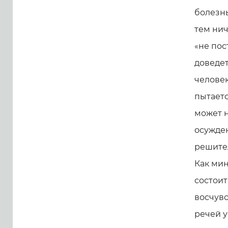
болезнь
тем нич
«не пос
доведет
человек
пытаетс
может н
осужден
решител
Как ми
состоит
восчувс
речей у