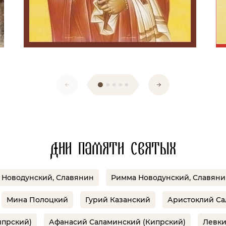
Дни памяти святых
 Новодунский, Славянин
Римма Новодунский, Славяни
Мина Полоцкий
Гурий Казанский
Аристоклий Са
ипрский)
Афанасий Саламинский (Кипрский)
Левки