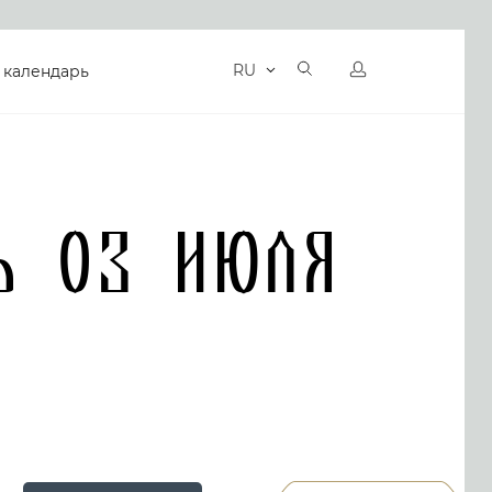
RU
 календарь
ь 03 Июля