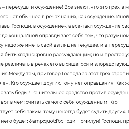
 – пересуды и осуждение! Все знают, что это грех, а 
его нет обычнее в речах наших, как осуждение. Иной
тавь, Господи, в осуждение», а все-таки осуждение св
 до конца. Иной оправдывает себя тем, что разумно
у надо же иметь свой взгляд на текущее, и в пересуд
я быть хладнокровно рассуждающим; но и простое у
е различать в речах его высящегося и злорадствую
ия.Между тем, приговор Господа за этот грех строг и
ен. Кто осуждает других, тому нет оправдания. Как ж
новать беды? Решительное средство против осужден
 вот в чем: считать самого себя осужденным. Кто
твует себя таким, тому некогда будет судить других. 
 него будет: &amp;quot;Господи, помилуй! Господи, п