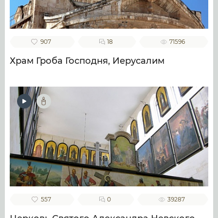
907
18
71596
Храм Гроба Господня, Иерусалим
557
0
39287