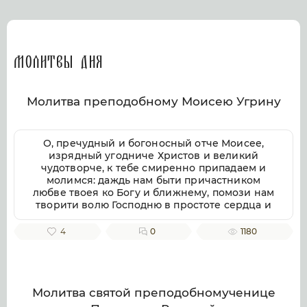
Молитвы дня
Молитва преподобному Моисею Угрину
О, пречудный и богоносный отче Моисее,
изрядный угодниче Христов и великий
чудотворче, к тебе смиренно припадаем и
молимся: даждь нам быти причастником
любве твоея ко Богу и ближнему, помози нам
творити волю Господню в простоте сердца и
смирении, заповеди Господни совершати
непогрешительно, призри благоутробно на
4
0
1180
всякую душу верных твоих чтителей, милости
и помощи твоея ищущих. Ей, всеблагий
угодниче Божий, услыши нас, молящихся
тебе, и не презри нас, требующих твоего
заступления и достойную песнь тебе
Молитва святой преподобномученице
приносящих, тебе ублажаем, отче Моисее, тя