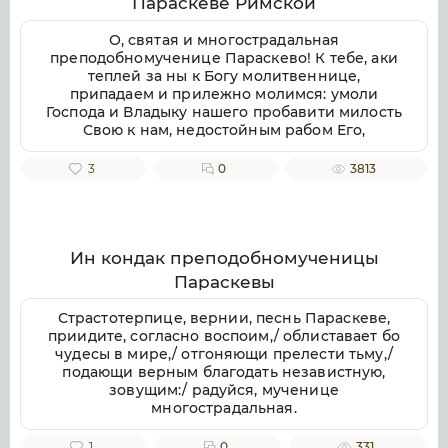
Параскеве Римской
воспеваем, чистоты светильниче,
прославляюще милостиваго Бога, во Святей
О, святая и многострадальная
Безначальней Троице славимаго Отца и Сына
преподобномученице Параскево! К тебе, аки
и Святаго Духа, ныне и присно и во веки
теплей за ны к Богу молитвеннице,
веков. Аминь.
припадаем и прилежно молимся: умоли
Господа и Владыку нашего пробавити милость
Свою к нам, недостойным рабом Его,
даровати же нам душевное и телесное
здравие, земли плодоносие, воздуха
3
0
3813
благорастворение, во благочестии
христианстем преуспеяние, к житию
временному нужная и довольная, и вся ко
спасению потребная; да мирно и благочестно
поживше, сподобимся благую кончину
Ин кондак преподобномученицы
христианскую улучити и Царствие Небесное
Параскевы
наследити. Ей, предстательнице наша благая!
Не посрами упования нашего, еже по Бозе и
Страстотерпице, вернии, песнь Параскеве,
Пресвятей Богородице крепкое на Тя
приидите, согласно воспоим,/ облиставает бо
возлагаем, но буди нам ходатаица во
чудесы в мире,/ отгоняющи прелести тьму,/
спасение, да сподобимся вкупе с тобою и
подающи верным благодать независтную,
всеми святыми в радости блаженства
зовущим:/ радуйся, мученице
вечнаго славити во твоем заступлении
многострадальная.
великую милость Бога нашего, Отца, и Сына,
и Святаго Духа, ныне и присно, и во веки
1
0
331