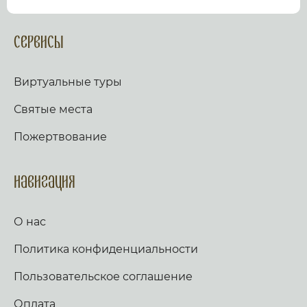
посмотрев виртуальный тур по культурному или
религиозному объекту.
Оказываем верующим
помощь в возжжения свечей за здравие и
Сервисы
упокой в христианских храмах Иерусалима и
других стран и городов. Помогаем людям
разместить письмо Богу с тем или иным
Виртуальные туры
вопросом. Письма помещаются в Стену Плача,
Часовню Адама и в Колонну, рассеченную
Святые места
Благодатным огнем.
Оказываем помощь
верующим в получении свечей и церковных
Пожертвование
товаров, освященных на камне Миропомазания.
Навигация
О нас
Политика конфиденциальности
Пользовательское соглашение
Оплата