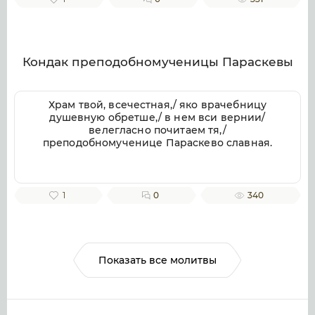
веков. Аминь.
Кондак преподобномученицы Параскевы
Храм твой, всечестная,/ яко врачебницу
душевную обретше,/ в нем вси вернии/
велегласно почитаем тя,/
преподобномученице Параскево славная.
1
0
340
Показать все молитвы