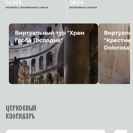
14265
3854
молитв с возжением свечи
возложено писем
Виртуальный тур "Храм
Виртуаль
Гроба Господня"
"Крестный
Dolorosa)
Церковный
календарь