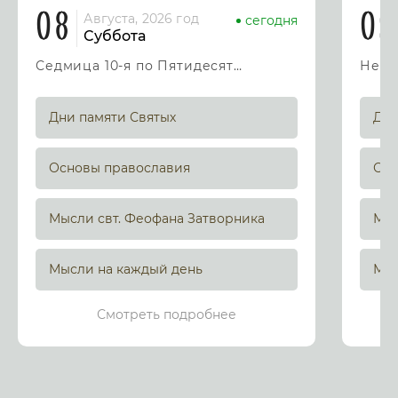
08
09
Августа, 2026 год
сегодня
Суббота
Седмица 10-я по Пятидесятнице
Дни памяти Святых
Дни
Основы православия
Осн
Мысли свт. Феофана Затворника
Мыс
Мысли на каждый день
Мыс
Смотреть подробнее