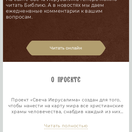
читать Библию. А в новостях мы даем
ежедненвные комментарии к вашим
вопросам.
Читать онлайн
О проекте
Проект «Свеча Иерусалима» создан для того,
чтобы нанести на карту мира все христианские
храмы человечества, снабдив каждый из них
подробным и интересным описанием. Тем самым
мы дадим людям возможность посетить любой
Читать полностью
храм или дольмен не выходя из дома, просто