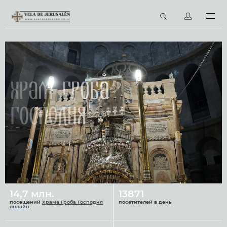
RU
Виртуальные туры
Библиотека
Наши святыни
Храм Гроба
Новости
Господня
Церковный календарь
14,7 млн.
13871
посещений
Храма Гроба Господня
посетителей в день
онлайн