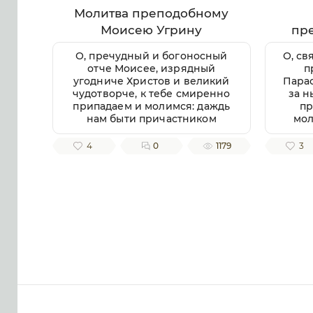
Молитва преподобному
Моисею Угрину
пр
П
О, пречудный и богоносный
О, св
отче Моисее, изрядный
п
угодниче Христов и великий
Парас
чудотворче, к тебе смиренно
за н
припадаем и молимся: даждь
пр
нам быти причастником
мол
любве твоея ко Богу и
Вла
ближнему, помози нам
4
0
1179
3
творити волю Господню в
не
простоте сердца и смирении,
даро
заповеди Господни
те
совершати
непогрешительно, призри
б
благоутробно на всякую душу
бла
верных твоих чтителей,
п
милости и помощи твоея
в
ищущих. Ей, всеблагий
довол
угодниче Божий, услыши нас,
п
молящихся тебе, и не презри
б
нас, требующих твоего
спод
заступления и достойную
хр