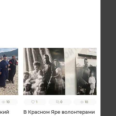
10
1
0
10
ский
В Красном Яре волонтерами