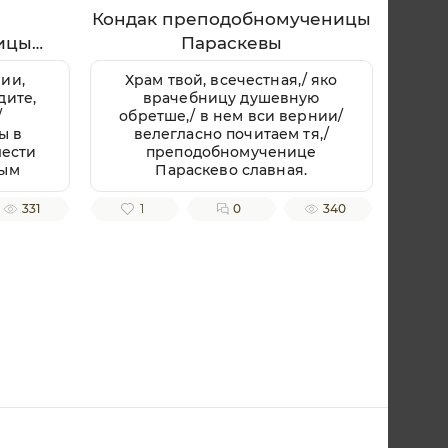
Кондак преподобномученицы
ицы
Параскевы
ии,
Храм твой, всечестная,/ яко
дите,
врачебницу душевную
/
обретше,/ в нем вси вернии/
ы в
велегласно почитаем тя,/
лести
преподобномученице
ным
Параскево славная.
ую,
ченице
331
1
0
340
.