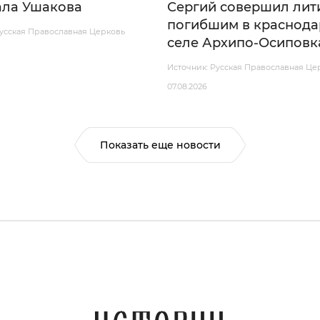
ла Ушакова
Сергий совершил лит
погибшим в краснод
Русская Православная Церковь
селе Архипо-Осиповк
Источник: Русская Православная Це
07.08.2026
Показать еще новости