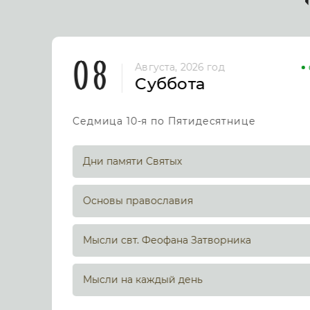
08
Августа, 2026 год
Суббота
Седмица 10-я по Пятидесятнице
Дни памяти Святых
Основы православия
Мысли свт. Феофана Затворника
Мысли на каждый день