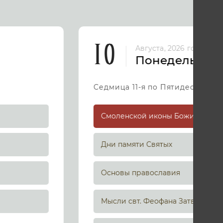
10
Августа, 2026 год
Понедельник
Седмица 11-я по Пятидесятниц
Дни памяти Святых
Основы православия
Мысли свт. Феофана Затворника