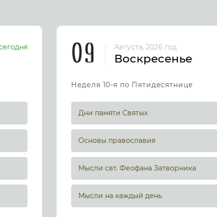
09
сегодня
Августа, 2026 год
Воскресенье
Неделя 10-я по Пятидесятнице
Дни памяти Святых
Основы православия
Мысли свт. Феофана Затворника
Мысли на каждый день