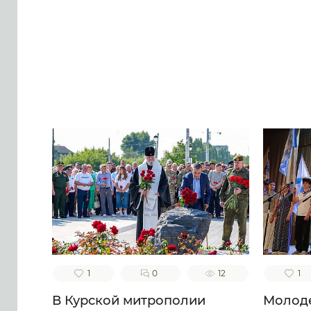
песнь тебе приносящих, тебе
ублажаем, отче Моисее, тя
воспеваем, чистоты
п
светильниче, прославляюще
благ
милостиваго Бога, во Святей
н
Безначальней Троице
Пр
славимаго Отца и Сына и
креп
Святаго Духа, ныне и присно
б
и во веки веков. Аминь.
сп
в
блаж
в
в
на
Свята
и 
1
0
12
1
В Курской митрополии
Молоде