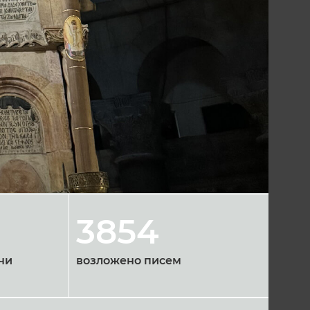
3854
чи
возложено писем