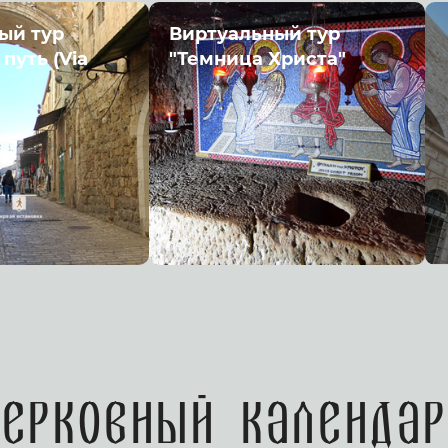
ый тур
Виртуальный тур
путь (Via
"Темница Христа"
Церковный календар