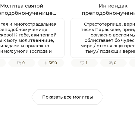
Молитва святой
Ин кондак
еподобномученице
преподобномучен
араскеве Римской
Параскевы
ятая и многострадальная
Страстотерпице, верн
реподобномученице
песнь Параскеве, прии
кево! К тебе, аки теплей
согласно воспоим,
ы к Богу молитвеннице,
облиставает бо чудес
ипадаем и прилежно
мире,/ отгоняющи пре
имся: умоли Господа и
тьму,/ подающи вер
дыку нашего пробавити
благодать независтн
милость Свою к нам,
зовущим:/ радуйся, му
0
3810
1
0
достойным рабом Его,
многострадальная
вати же нам душевное и
лесное здравие, земли
плодоносие, воздуха
лагорастворение, во
гочестии христианстем
Показать все молитвы
реуспеяние, к житию
ременному нужная и
ьная, и вся ко спасению
отребная; да мирно и
лагочестно поживше,
обимся благую кончину
истианскую улучити и