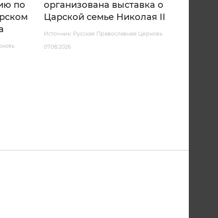
ию по
организована выставка о
арском
Царской семье Николая II
а
Источник: Русская Православная Церковь
рковь
07.08.2026