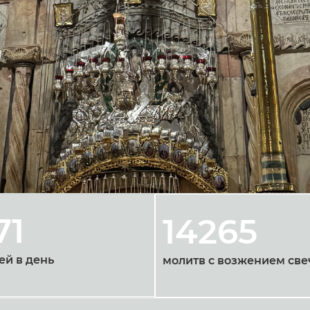
71
14265
ей в день
молитв с возжением све