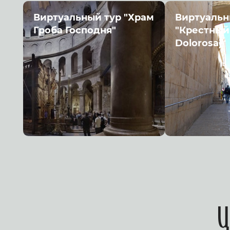
Виртуальный тур "Храм
Виртуальн
Гроба Господня"
"Крестный 
Dolorosa)"