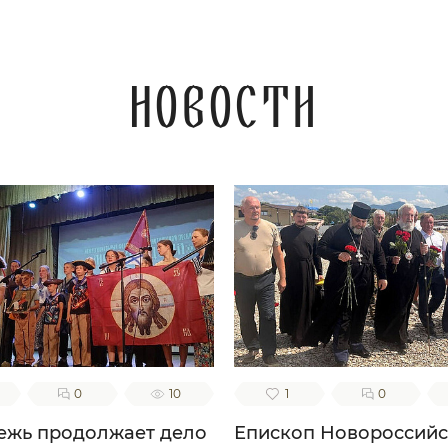
Царствие Небесное
наследити. Ей,
редстательнице наша
ая! Не посрами упования
ашего, еже по Бозе и
Новости
есвятей Богородице
кое на Тя возлагаем, но
уди нам ходатаица во
асение, да сподобимся
купе с тобою и всеми
святыми в радости
енства вечнаго славити
о твоем заступлении
еликую милость Бога
шего, Отца, и Сына, и
го Духа, ныне и присно,
во веки веков. Аминь.
0
10
1
0
жь продолжает дело
Епископ Новороссий