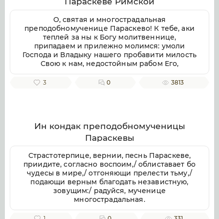
Параскеве Римской
воспеваем, чистоты светильниче,
прославляюще милостиваго Бога, во Святей
О, святая и многострадальная
Безначальней Троице славимаго Отца и Сына
преподобномученице Параскево! К тебе, аки
и Святаго Духа, ныне и присно и во веки
теплей за ны к Богу молитвеннице,
веков. Аминь.
припадаем и прилежно молимся: умоли
Господа и Владыку нашего пробавити милость
Свою к нам, недостойным рабом Его,
даровати же нам душевное и телесное
здравие, земли плодоносие, воздуха
3
0
3813
благорастворение, во благочестии
христианстем преуспеяние, к житию
временному нужная и довольная, и вся ко
спасению потребная; да мирно и благочестно
поживше, сподобимся благую кончину
Ин кондак преподобномученицы
христианскую улучити и Царствие Небесное
Параскевы
наследити. Ей, предстательнице наша благая!
Не посрами упования нашего, еже по Бозе и
Страстотерпице, вернии, песнь Параскеве,
Пресвятей Богородице крепкое на Тя
приидите, согласно воспоим,/ облиставает бо
возлагаем, но буди нам ходатаица во
чудесы в мире,/ отгоняющи прелести тьму,/
спасение, да сподобимся вкупе с тобою и
подающи верным благодать независтную,
всеми святыми в радости блаженства
зовущим:/ радуйся, мученице
вечнаго славити во твоем заступлении
многострадальная.
великую милость Бога нашего, Отца, и Сына,
и Святаго Духа, ныне и присно, и во веки
1
0
331