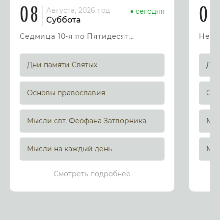
08
09
Августа, 2026 год
сегодня
Суббота
Седмица 10-я по Пятидесятнице
Дни памяти Святых
Дни
Основы православия
Осн
Мысли свт. Феофана Затворника
Мыс
Мысли на каждый день
Мыс
Смотреть подробнее