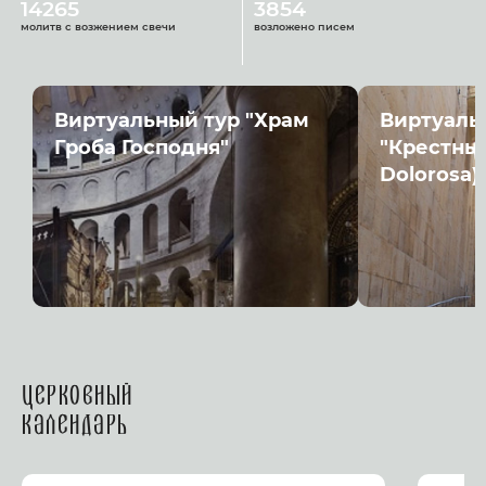
14265
3854
молитв с возжением свечи
возложено писем
Виртуальный тур "Храм
Виртуаль
Гроба Господня"
"Крестный
Dolorosa)
Церковный
календарь