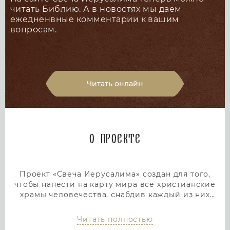
читать Библию. А в новостях мы даем
ежедненвные комментарии к вашим
вопросам.
Читать онлайн
О проекте
Проект «Свеча Иерусалима» создан для того,
чтобы нанести на карту мира все христианские
храмы человечества, снабдив каждый из них
подробным и интересным описанием. Тем самым
мы дадим людям возможность посетить любой
Читать полностью
храм или дольмен не выходя из дома, просто