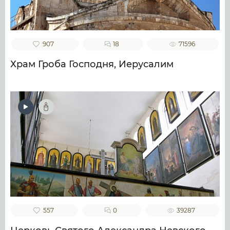
907
18
71596
Храм Гроба Господня, Иерусалим
557
0
39287