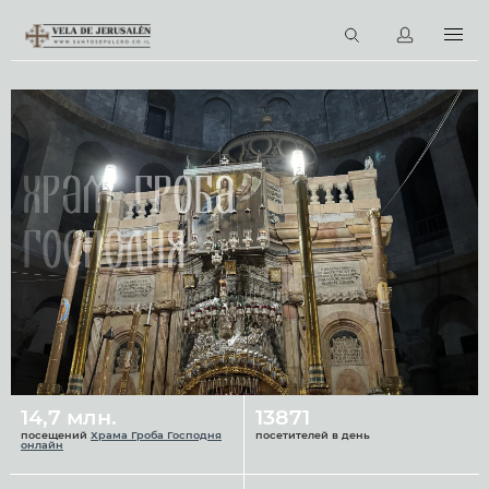
RU
Виртуальные туры
Библиотека
Наши святыни
Храм Гроба
Новости
Господня
Церковный календарь
14,7 млн.
13871
посещений
Храма Гроба Господня
посетителей в день
онлайн