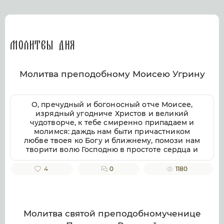
Молитвы дня
Молитва преподобному Моисею Угрину
О, пречудный и богоносный отче Моисее,
изрядный угодниче Христов и великий
чудотворче, к тебе смиренно припадаем и
молимся: даждь нам быти причастником
любве твоея ко Богу и ближнему, помози нам
творити волю Господню в простоте сердца и
смирении, заповеди Господни совершати
непогрешительно, призри благоутробно на
4
0
1180
всякую душу верных твоих чтителей, милости
и помощи твоея ищущих. Ей, всеблагий
угодниче Божий, услыши нас, молящихся
тебе, и не презри нас, требующих твоего
заступления и достойную песнь тебе
Молитва святой преподобномученице
приносящих, тебе ублажаем, отче Моисее, тя