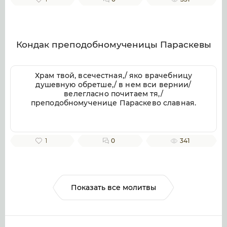
веков. Аминь.
Кондак преподобномученицы Параскевы
Храм твой, всечестная,/ яко врачебницу
душевную обретше,/ в нем вси вернии/
велегласно почитаем тя,/
преподобномученице Параскево славная.
1
0
341
Показать все молитвы