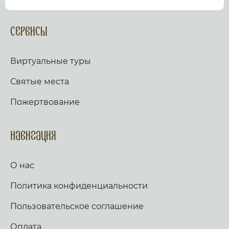
посмотрев виртуальный тур по культурному или
религиозному объекту.
Оказываем верующим
помощь в возжжения свечей за здравие и
Сервисы
упокой в христианских храмах Иерусалима и
других стран и городов. Помогаем людям
разместить письмо Богу с тем или иным
Виртуальные туры
вопросом. Письма помещаются в Стену Плача,
Часовню Адама и в Колонну, рассеченную
Святые места
Благодатным огнем.
Оказываем помощь
верующим в получении свечей и церковных
Пожертвование
товаров, освященных на камне Миропомазания.
Навигация
О нас
Политика конфиденциальности
Пользовательское соглашение
Оплата