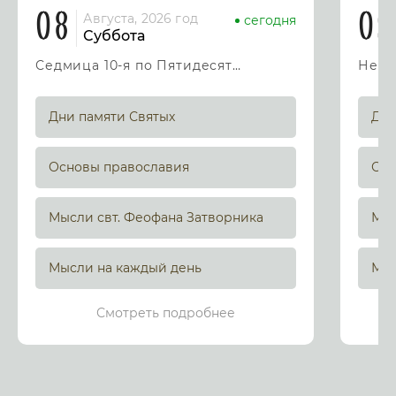
08
09
Августа, 2026 год
сегодня
Суббота
Седмица 10-я по Пятидесятнице
Дни памяти Святых
Дни
Основы православия
Осн
Мысли свт. Феофана Затворника
Мыс
Мысли на каждый день
Мыс
Смотреть подробнее