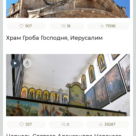
907
18
71596
Храм Гроба Господня, Иерусалим
557
0
39287