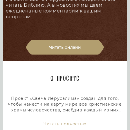
читать Библию. А в новостях мы даем
ежедненвные комментарии к вашим
вопросам.
Читать онлайн
О проекте
Проект «Свеча Иерусалима» создан для того,
чтобы нанести на карту мира все христианские
храмы человечества, снабдив каждый из них
подробным и интересным описанием. Тем самым
мы дадим людям возможность посетить любой
Читать полностью
храм или дольмен не выходя из дома, просто