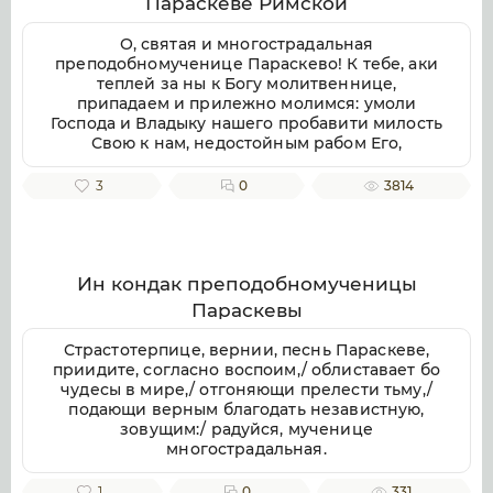
Параскеве Римской
воспеваем, чистоты светильниче,
прославляюще милостиваго Бога, во Святей
О, святая и многострадальная
Безначальней Троице славимаго Отца и Сына
преподобномученице Параскево! К тебе, аки
и Святаго Духа, ныне и присно и во веки
теплей за ны к Богу молитвеннице,
веков. Аминь.
припадаем и прилежно молимся: умоли
Господа и Владыку нашего пробавити милость
Свою к нам, недостойным рабом Его,
даровати же нам душевное и телесное
здравие, земли плодоносие, воздуха
3
0
3814
благорастворение, во благочестии
христианстем преуспеяние, к житию
временному нужная и довольная, и вся ко
спасению потребная; да мирно и благочестно
поживше, сподобимся благую кончину
Ин кондак преподобномученицы
христианскую улучити и Царствие Небесное
Параскевы
наследити. Ей, предстательнице наша благая!
Не посрами упования нашего, еже по Бозе и
Страстотерпице, вернии, песнь Параскеве,
Пресвятей Богородице крепкое на Тя
приидите, согласно воспоим,/ облиставает бо
возлагаем, но буди нам ходатаица во
чудесы в мире,/ отгоняющи прелести тьму,/
спасение, да сподобимся вкупе с тобою и
подающи верным благодать независтную,
всеми святыми в радости блаженства
зовущим:/ радуйся, мученице
вечнаго славити во твоем заступлении
многострадальная.
великую милость Бога нашего, Отца, и Сына,
и Святаго Духа, ныне и присно, и во веки
1
0
331