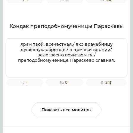
веков. Аминь.
Кондак преподобномученицы Параскевы
Храм твой, всечестная,/ яко врачебницу
душевную обретше,/ в нем вси вернии/
велегласно почитаем тя,/
преподобномученице Параскево славная.
1
0
341
Показать все молитвы