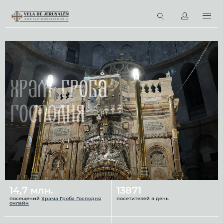
RU
Виртуальные туры
Библиотека
Наши святыни
Храм Гроба
Новости
Господня
Церковный календарь
14,7 млн.
13871
посещений
Храма Гроба Господня
посетителей в день
онлайн