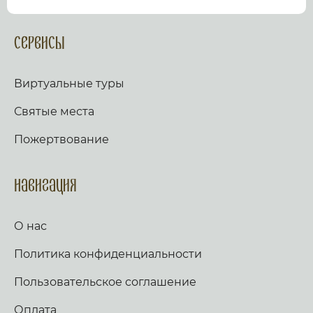
посмотрев виртуальный тур по культурному или
религиозному объекту.
Оказываем верующим
помощь в возжжения свечей за здравие и
Сервисы
упокой в христианских храмах Иерусалима и
других стран и городов. Помогаем людям
разместить письмо Богу с тем или иным
Виртуальные туры
вопросом. Письма помещаются в Стену Плача,
Часовню Адама и в Колонну, рассеченную
Святые места
Благодатным огнем.
Оказываем помощь
верующим в получении свечей и церковных
Пожертвование
товаров, освященных на камне Миропомазания.
Навигация
О нас
Политика конфиденциальности
Пользовательское соглашение
Оплата