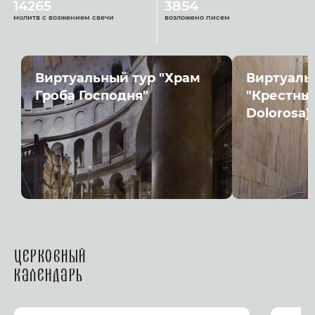
14265
3854
молитв с возжением свечи
возложено писем
Виртуальный тур "Храм
Виртуаль
Гроба Господня"
"Крестный
Dolorosa)
Церковный
календарь