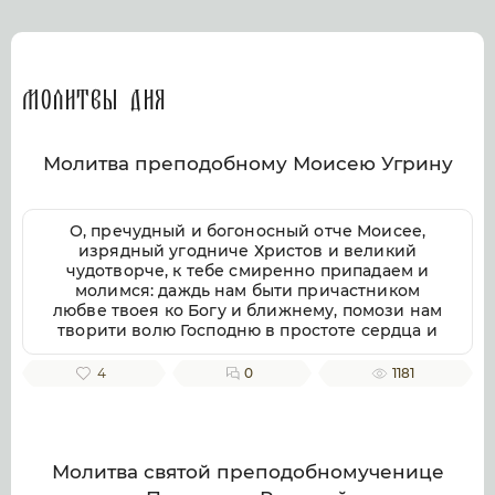
Молитвы дня
Молитва преподобному Моисею Угрину
О, пречудный и богоносный отче Моисее,
изрядный угодниче Христов и великий
чудотворче, к тебе смиренно припадаем и
молимся: даждь нам быти причастником
любве твоея ко Богу и ближнему, помози нам
творити волю Господню в простоте сердца и
смирении, заповеди Господни совершати
непогрешительно, призри благоутробно на
4
0
1181
всякую душу верных твоих чтителей, милости
и помощи твоея ищущих. Ей, всеблагий
угодниче Божий, услыши нас, молящихся
тебе, и не презри нас, требующих твоего
заступления и достойную песнь тебе
Молитва святой преподобномученице
приносящих, тебе ублажаем, отче Моисее, тя