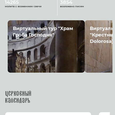
14265
3854
молитв с возжением свечи
возложено писем
Виртуальный тур "Храм
Виртуаль
Гроба Господня"
"Крестный
Dolorosa)
Церковный
календарь