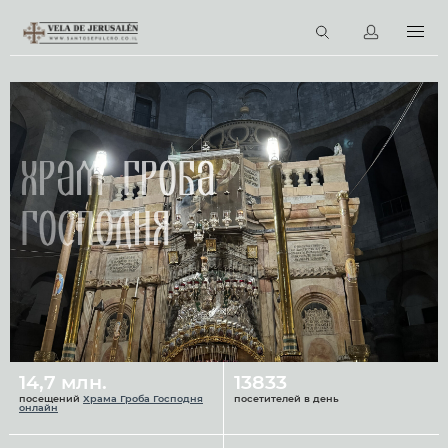
RU
Виртуальные туры
Библиотека
Наши святыни
Храм Гроба
Новости
Господня
Церковный календарь
14,7 млн.
13833
посещений
Храма Гроба Господня
посетителей в день
онлайн