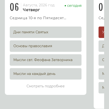
06
07
Августа, 2026 год
сегодня
Четверг
Седмица 10-я по Пятидесятнице
Дни памяти Святых
Основы православия
Дни
Мысли свт. Феофана Затворника
Осн
Мысли на каждый день
Мыс
Смотреть подробнее
Мыс