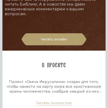
читать Библию. А в новостях мы даем
ежедненвные комментарии к вашим
вопросам.
Читать онлайн
О проекте
Проект «Свеча Иерусалима» создан для того,
чтобы нанести на карту мира все христианские
храмы человечества, снабдив каждый из них
подробным и интересным описанием. Тем самым
мы дадим людям возможность посетить любой
Читать полностью
храм или дольмен не выходя из дома, просто