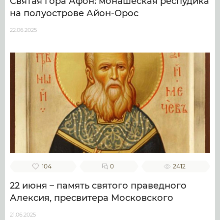
Святая гора Афон: монашеская респудика
на полуострове Айон-Орос
22.06.2025
104
0
2412
22 июня – память святого праведного
Алексия, пресвитера Московского
21.06.2025