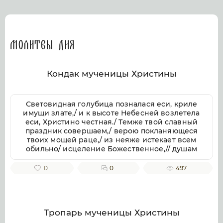
Молитвы дня
Кондак мученицы Христины
Световидная голубица позналася еси, криле
имущи злате,/ и к высоте Небесней возлетела
еси, Христино честная./ Темже твой славный
праздник совершаем,/ верою покланяющеся
твоих мощей раце,/ из неяже истекает всем
обильно/ исцеление Божественное,// душам
же и телом.
0
0
497
Тропарь мученицы Христины