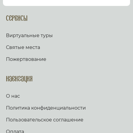
посмотрев виртуальный тур по культурному или
религиозному объекту.
Оказываем верующим
помощь в возжжения свечей за здравие и
Сервисы
упокой в христианских храмах Иерусалима и
других стран и городов. Помогаем людям
разместить письмо Богу с тем или иным
Виртуальные туры
вопросом. Письма помещаются в Стену Плача,
Часовню Адама и в Колонну, рассеченную
Святые места
Благодатным огнем.
Оказываем помощь
верующим в получении свечей и церковных
Пожертвование
товаров, освященных на камне Миропомазания.
Навигация
О нас
Политика конфиденциальности
Пользовательское соглашение
Оплата