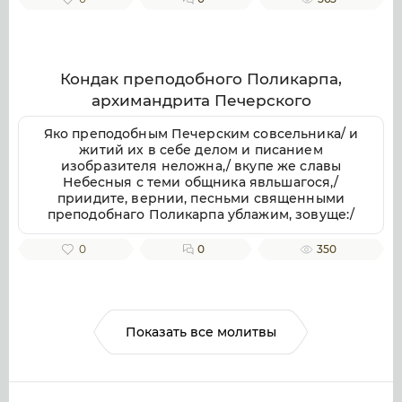
Милостив, спаси души наша.
Кондак преподобного Поликарпа,
архимандрита Печерского
Яко преподобным Печерским совсельника/ и
житий их в себе делом и писанием
изобразителя неложна,/ вкупе же славы
Небесныя с теми общника явльшагося,/
приидите, вернии, песньми священными
преподобнаго Поликарпа ублажим, зовуще:/
радуйся, архимандритов Печерских похвало.
0
0
350
Показать все молитвы