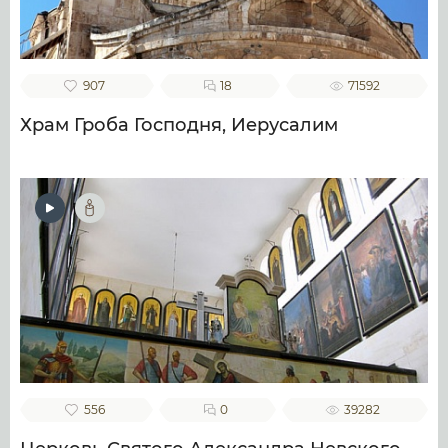
907
18
71592
Храм Гроба Господня, Иерусалим
556
0
39282