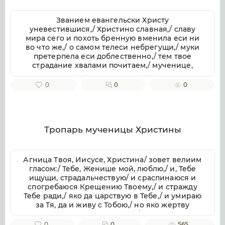
Званием евангельски Христу
уневестившися,/ Христино славная,/ славу
мира сего и похоть бренную вменила еси ни
во что же,/ о самом телеси небрегущи,/ муки
претерпела еси доблественно,/ тем твое
страдание хвалами почитаем,/ мученице,
Христу тезоименитая.
0
0
0
Тропарь мученицы Христины
Агница Твоя, Иисусе, Христина/ зовет велиим
гласом:/ Тебе, Женише мой, люблю,/ и, Тебе
ищущи, страдальчествую/ и сраспинаюся и
спогребаюся Крещению Твоему,/ и стражду
Тебе ради,/ яко да царствую в Тебе,/ и умираю
за Тя, да и живу с Тобою,/ но яко жертву
непорочную приими мя,/ с любовию
пожершуюся Тебе.// Тоя молитвами, яко
0
0
565