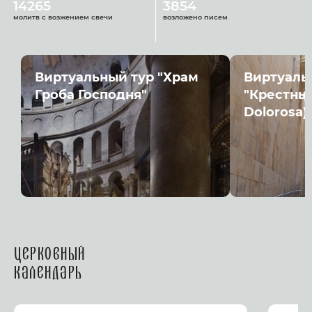
14265
3854
молитв с возжением свечи
возложено писем
Виртуальный тур "Храм
Виртуаль
Гроба Господня"
"Крестный
Dolorosa)
Церковный
календарь