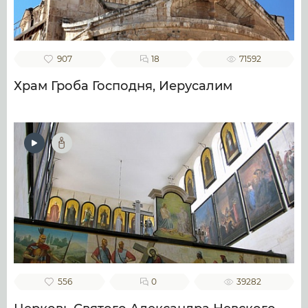
907
18
71592
Храм Гроба Господня, Иерусалим
556
0
39282