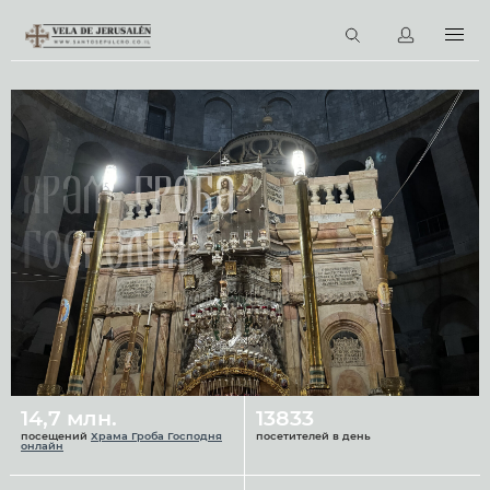
RU
Виртуальные туры
Библиотека
Наши святыни
Храм Гроба
Новости
Господня
Церковный календарь
14,7 млн.
13833
посещений
Храма Гроба Господня
посетителей в день
онлайн