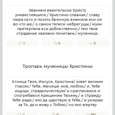
Званием евангельски Христу
уневестившися,/ Христино славная,/ славу
мира сего и похоть бренную вменила еси ни
во что же,/ о самом телеси небрегущи,/ муки
претерпела еси доблественно,/ тем твое
страдание хвалами почитаем,/ мученице,
Христу тезоименитая.
0
0
0
Тропарь мученицы Христины
Агница Твоя, Иисусе, Христина/ зовет велиим
гласом:/ Тебе, Женише мой, люблю,/ и, Тебе
ищущи, страдальчествую/ и сраспинаюся и
спогребаюся Крещению Твоему,/ и стражду
Тебе ради,/ яко да царствую в Тебе,/ и умираю
за Тя, да и живу с Тобою,/ но яко жертву
непорочную приими мя,/ с любовию
пожершуюся Тебе.// Тоя молитвами, яко
0
0
564