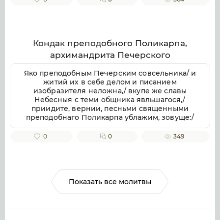
Милостив, спаси души наша.
Кондак преподобного Поликарпа,
архимандрита Печерского
Яко преподобным Печерским совсельника/ и
житий их в себе делом и писанием
изобразителя неложна,/ вкупе же славы
Небесныя с теми общника явльшагося,/
приидите, вернии, песньми священными
преподобнаго Поликарпа ублажим, зовуще:/
радуйся, архимандритов Печерских похвало.
0
0
349
Показать все молитвы