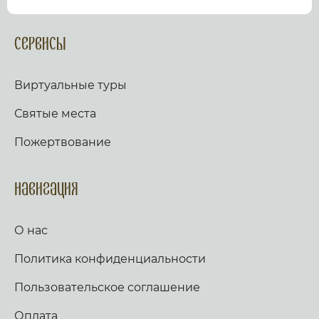
посмотрев виртуальный тур по культурному или
религиозному объекту.
Оказываем верующим
помощь в возжжения свечей за здравие и
Сервисы
упокой в христианских храмах Иерусалима и
других стран и городов. Помогаем людям
разместить письмо Богу с тем или иным
Виртуальные туры
вопросом. Письма помещаются в Стену Плача,
Часовню Адама и в Колонну, рассеченную
Святые места
Благодатным огнем.
Оказываем помощь
верующим в получении свечей и церковных
Пожертвование
товаров, освященных на камне Миропомазания.
Навигация
О нас
Политика конфиденциальности
Пользовательское соглашение
Оплата