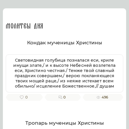
Молитвы дня
Кондак мученицы Христины
Световидная голубица позналася еси, криле
имущи злате,/ и к высоте Небесней возлетела
еси, Христино честная./ Темже твой славный
праздник совершаем,/ верою покланяющеся
твоих мощей раце,/ из неяже истекает всем
обильно/ исцеление Божественное,// душам
же и телом.
0
0
496
Тропарь мученицы Христины