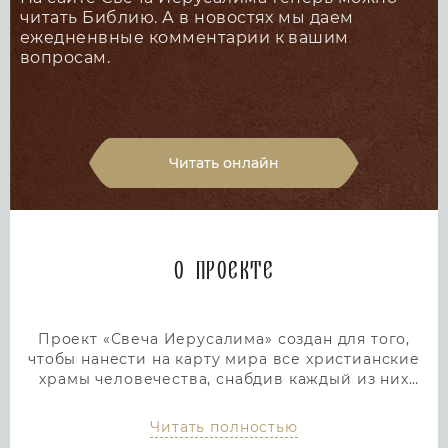
читать Библию. А в новостях мы даем
ежедненвные комментарии к вашим
вопросам.
Читать онлайн
О проекте
Проект «Свеча Иерусалима» создан для того,
чтобы нанести на карту мира все христианские
храмы человечества, снабдив каждый из них
подробным и интересным описанием. Тем самым
мы дадим людям возможность посетить любой
Читать полностью
храм или дольмен не выходя из дома, просто