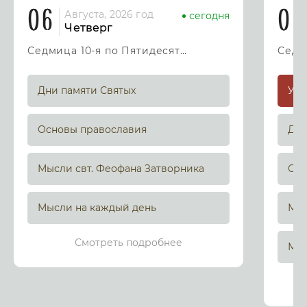
06
07
Августа, 2026 год
сегодня
Четверг
Седмица 10-я по Пятидесятнице
Дни памяти Святых
Основы православия
Дни
Мысли свт. Феофана Затворника
Осн
Мысли на каждый день
Мыс
Смотреть подробнее
Мыс