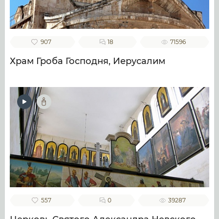
907
18
71596
Храм Гроба Господня, Иерусалим
557
0
39287