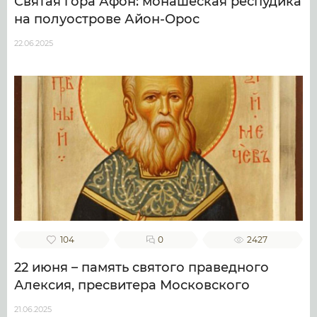
Святая гора Афон: монашеская респудика
на полуострове Айон-Орос
22.06.2025
104
0
2427
22 июня – память святого праведного
Алексия, пресвитера Московского
21.06.2025