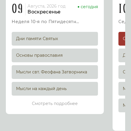
09
10
Августа, 2026 год
сегодня
Воскресенье
Неделя 10-я по Пятидесятнице
Дни памяти Святых
Основы православия
Дни
Мысли свт. Феофана Затворника
Осн
Мысли на каждый день
Мыс
Смотреть подробнее
Мыс