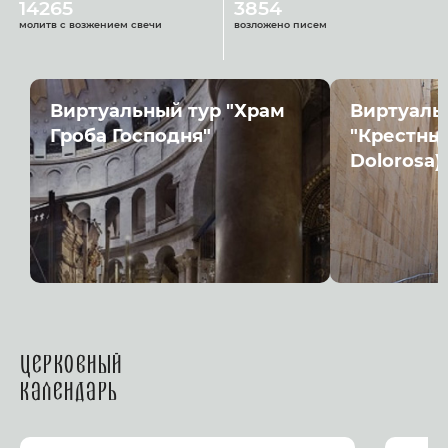
14265
3854
молитв с возжением свечи
возложено писем
Виртуальный тур "Храм
Виртуаль
Гроба Господня"
"Крестный
Dolorosa)
Церковный
календарь