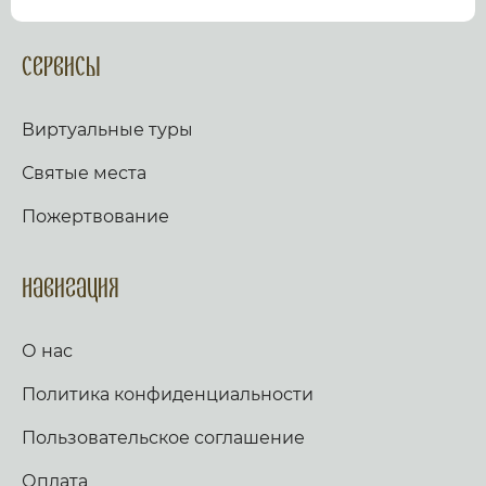
посмотрев виртуальный тур по культурному или
религиозному объекту.
Оказываем верующим
помощь в возжжения свечей за здравие и
Сервисы
упокой в христианских храмах Иерусалима и
других стран и городов. Помогаем людям
разместить письмо Богу с тем или иным
Виртуальные туры
вопросом. Письма помещаются в Стену Плача,
Часовню Адама и в Колонну, рассеченную
Святые места
Благодатным огнем.
Оказываем помощь
верующим в получении свечей и церковных
Пожертвование
товаров, освященных на камне Миропомазания.
Навигация
О нас
Политика конфиденциальности
Пользовательское соглашение
Оплата