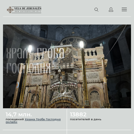
RU
Виртуальные туры
Библиотека
Наши святыни
Храм Гроба
Новости
Господня
Церковный календарь
14,7 млн.
13882
посещений
Храма Гроба Господня
посетителей в день
онлайн