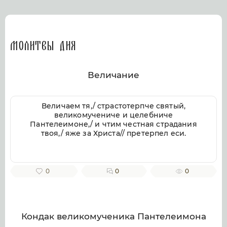
Молитвы дня
Величание
Величаем тя,/ страстотерпче святый,
великомучениче и целебниче
Пантелеимоне,/ и чтим честная страдания
твоя,/ яже за Христа// претерпел еси.
0
0
0
Кондак великомученика Пантелеимона