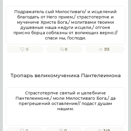
Подражатель сый Милостиваго/ и исцелений
благодать от Него прием,/ страстотерпче и
мучениче Христа Бога,/ молитвами твоими
душевныя наша недуги исцели,/ отгоня
присно борца соблазны от вопиющих верно://
спаси ны, Господи.
0
0
313
Тропарь великомученика Пантелеимона
Страстотерпче святый и целебниче
Пантелеимоне,/ моли Милостиваго Бога,/ да
прегрешений оставление// подаст душам
нашим.
0
0
349