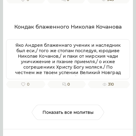
Кондак блаженного Николая Кочанова
Яко Андрея блаженнаго ученик и наследник
был еси,/ того же стопам последуя, юродиве
Николае Кочанов,/ и паки от мирския чади
уничижение и пхание приемля,/ о ихже
согрешениих Христу Богу моляся./ По
честнем же твоем успении Великий Новград
имать мощи твоя в себе,/ яко неистощимое
сокровище,/ подаеши бо исцеление/ с верою
0
0
310
к раке мощей твоих приходящим/ и успение
твое честно славящим.
Показать все молитвы