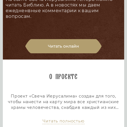
читать Библию. А в новостях мы даем
ежедненвные комментарии к вашим
вопросам.
Читать онлайн
О проекте
Проект «Свеча Иерусалима» создан для того,
чтобы нанести на карту мира все христианские
храмы человечества, снабдив каждый из них
подробным и интересным описанием. Тем самым
мы дадим людям возможность посетить любой
Читать полностью
храм или дольмен не выходя из дома, просто