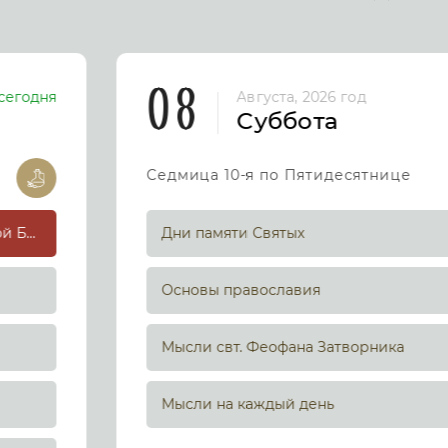
08
сегодня
Августа, 2026 год
Суббота
Седмица 10-я по Пятидесятнице
Успение праведной Анны, матери Пресвятой Богородицы
Дни памяти Святых
Основы православия
Мысли свт. Феофана Затворника
Мысли на каждый день