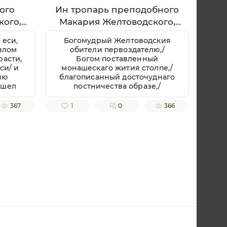
ого
Ин тропарь преподобного
кого,
Макария Желтоводского,
Унженского
 еси,
Богомудрый Желтоводския
злом
обители первоздателю,/
расти,
Богом поставленный
си/ и
монашескаго жития столпе,/
ню
благописанный досточуднаго
ошел
постничества образе,/
ами
Богозданный Духа Святаго
ворил
сосуде,/ златозарное Русския
367
1
0
366
до
земли светило всесветлое,/
и./ И
молим тя, отче Макарие,/
ви/
светозарною молитв твоих
ным
лучею разрешай мрачных
отче
страстей наших облак.
же
всей
ала и