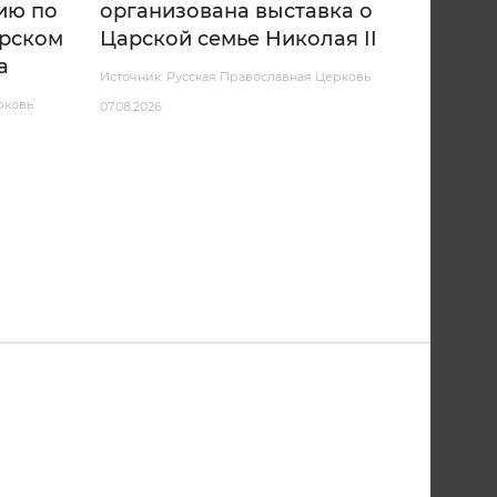
ию по
организована выставка о
арском
Царской семье Николая II
а
Источник: Русская Православная Церковь
рковь
07.08.2026