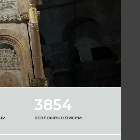
3854
чи
возложено писем