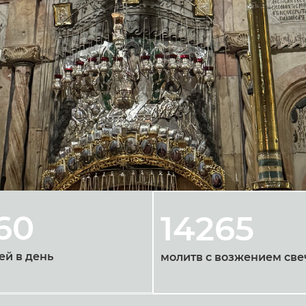
60
14265
ей в день
молитв с возжением све