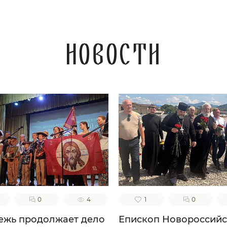
Новости
0
4
1
0
жь продолжает дело
Епископ Новороссий