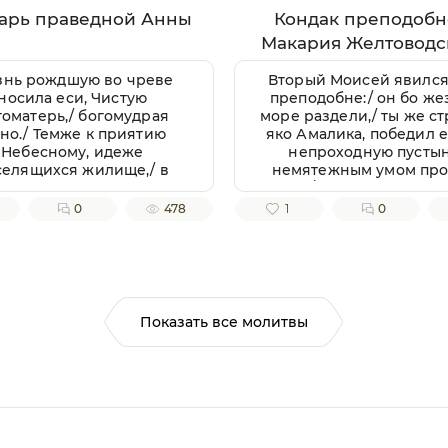
арь праведной Анны
Кондак преподобн
Макария Желтоводс
Унженского
нь рождшую во чреве
Вторый Моисей явился
носила еси, Чистую
преподобне:/ он бо же
гоматерь,/ богомудрая
море раздели,/ ты же ст
но./ Темже к приятию
яко Амалика, победил е
Небесному, идеже
непроходную пусты
селящихся жилище,/ в
немятежным умом пр
аве радующися, ныне
еси,/ в нейже молитв
авилася еси,/ чтущим тя
твоими велие чудо сот
0
478
1
0
бовию/ прегрешений
еси:/ гладныя люди 
росящи очищение,//
изобилия прекормил ес
присноблаженная.
ныне молися Господе
подати всем печаль
утешение,/ Макарие, 
приснопамятне,/ и
Показать все молитвы
Галичестей стране и 
Российстей земли/ похв
утверждение.