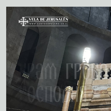
Храм Гроба
Господня