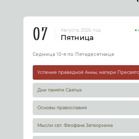
07
Августа, 2026 год
Пятница
Седмица 10-я по Пятидесятнице
Дни памяти Святых
Основы православия
Мысли свт. Феофана Затворника