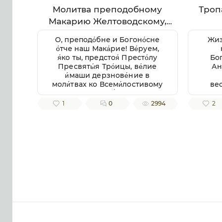
Молитва преподобному
Троп
Макарию Желтоводскому,
Унженскому
О, преподо́бне и Богоно́сне
Жиз
о́тче наш Мака́рие! Ве́руем,
я́ко ты, предстоя́ Престо́лу
Бо
Пресвяты́я Тро́ицы, ве́лие
Ан
и́маши дерзнове́ние в
моли́твах ко Всеми́лостивому
ве
Го́споду Бо́гу, И́же всегда́
сл
послу́шает тебе́, ве́рнаго раба́
прест
1
0
2994
2
и уго́дника Своего́. Сего́ ра́ди
лю
с умиле́нием смире́нно
п
припа́даем к тебе́, свя́тче
Бо́жий, не премолчи́ о нас
моли́тися ко Го́споду Бо́гу, в
Тро́ице покланя́емому и
сла́вимому, да ми́лостиво
призре́в на ны, не попу́стит
нам поги́бнути во гресе́х
на́ших, но да возста́вит нас
па́дших, да пода́ст
исправле́ние зло́му и
окая́нному на́шему житию́, от