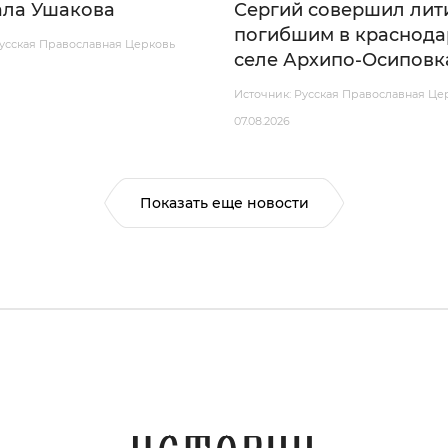
ла Ушакова
Сергий совершил лит
погибшим в краснод
Русская Православная Церковь
селе Архипо-Осиповк
Источник: Русская Православная Це
07.08.2026
Показать еще новости