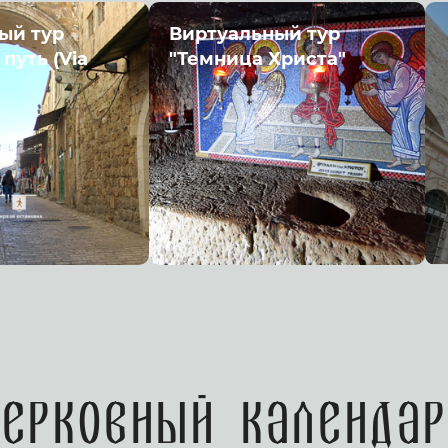
ый тур
Виртуальный тур
путь (Via
"Темница Христа"
Церковный календар