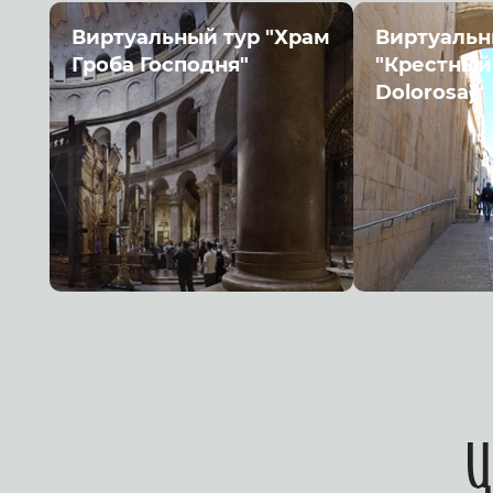
Виртуальный тур "Храм
Виртуальн
Гроба Господня"
"Крестный 
Dolorosa)"