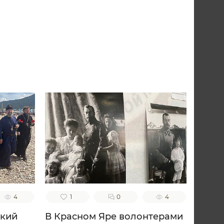
4
1
0
4
ский
В Красном Яре волонтерами