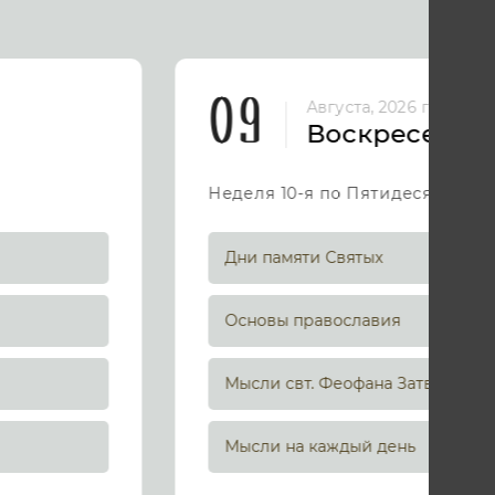
09
Августа, 2026 год
Воскресенье
Неделя 10-я по Пятидесятнице
Дни памяти Святых
Основы православия
Мысли свт. Феофана Затворника
Мысли на каждый день