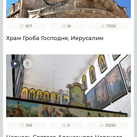
907
18
71592
Храм Гроба Господня, Иерусалим
556
0
39282