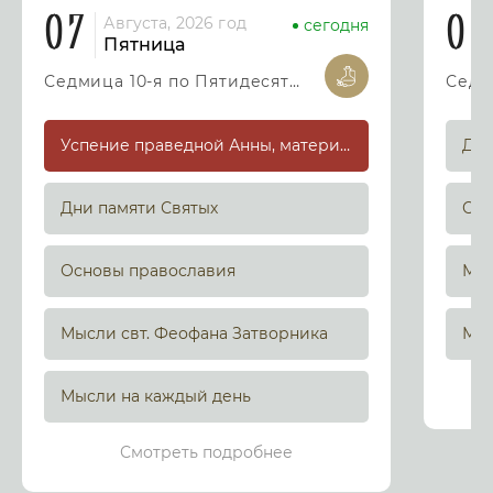
07
08
Августа, 2026 год
сегодня
Пятница
Седмица 10-я по Пятидесятнице
Успение праведной Анны, матери Пресвятой Богородицы
Дни
Дни памяти Святых
Осн
Основы православия
Мыс
Мысли свт. Феофана Затворника
Мыс
Мысли на каждый день
Смотреть подробнее