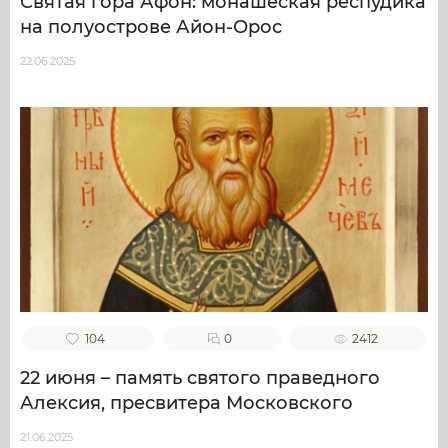
Святая гора Афон: монашеская респудика
на полуострове Айон-Орос
22.06.2025
104
0
2412
22 июня – память святого праведного
Алексия, пресвитера Московского
21.06.2025