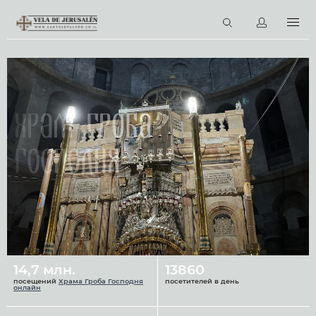
RU
Виртуальные туры
Библиотека
Наши святыни
Храм Гроба
Новости
Господня
Церковный календарь
14,7 млн.
13860
посещений
Храма Гроба Господня
посетителей в день
онлайн