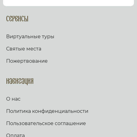
посмотрев виртуальный тур по культурному или
религиозному объекту.
Оказываем верующим
помощь в возжжения свечей за здравие и
Сервисы
упокой в христианских храмах Иерусалима и
других стран и городов. Помогаем людям
разместить письмо Богу с тем или иным
Виртуальные туры
вопросом. Письма помещаются в Стену Плача,
Часовню Адама и в Колонну, рассеченную
Святые места
Благодатным огнем.
Оказываем помощь
верующим в получении свечей и церковных
Пожертвование
товаров, освященных на камне Миропомазания.
Навигация
О нас
Политика конфиденциальности
Пользовательское соглашение
Оплата