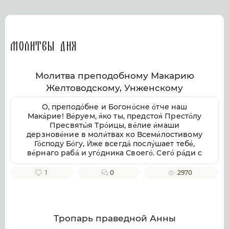
Молитвы дня
Молитва преподобному Макарию
Желтоводскому, Унженскому
О, преподо́бне и Богоно́сне о́тче наш
Мака́рие! Ве́руем, я́ко ты, предстоя́ Престо́лу
Пресвяты́я Тро́ицы, ве́лие и́маши
дерзнове́ние в моли́твах ко Всеми́лостивому
Го́споду Бо́гу, И́же всегда́ послу́шает тебе́,
ве́рнаго раба́ и уго́дника Своего́. Сего́ ра́ди с
умиле́нием смире́нно припа́даем к тебе́,
свя́тче Бо́жий, не премолчи́ о нас моли́тися ко
1
0
2970
Го́споду Бо́гу, в Тро́ице покланя́емому и
сла́вимому, да ми́лостиво призре́в на ны, не
попу́стит нам поги́бнути во гресе́х на́ших, но
да возста́вит нас па́дших, да пода́ст
исправле́ние зло́му и окая́нному на́шему
Тропарь праведной Анны
житию́, от гряду́щих грехопаде́ний восхища́я,