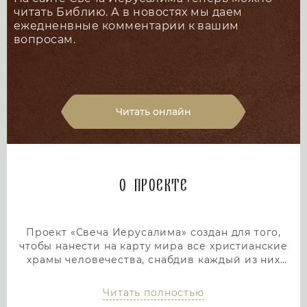
читать Библию. А в новостях мы даем
ежедненвные комментарии к вашим
вопросам.
Читать онлайн
О проекте
Проект «Свеча Иерусалима» создан для того,
чтобы нанести на карту мира все христианские
храмы человечества, снабдив каждый из них
подробным и интересным описанием. Тем самым
мы дадим людям возможность посетить любой
Читать полностью
храм или дольмен не выходя из дома, просто