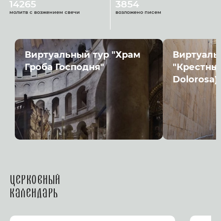
14265
3854
молитв с возжением свечи
возложено писем
Виртуальный тур "Храм
Виртуаль
Гроба Господня"
"Крестный
Dolorosa)
Церковный
календарь