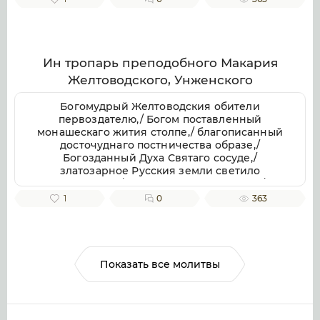
отче приснопамятне,/ иже Галичестей стране
и всей Российстей земли/ похвала и
утверждение.
Ин тропарь преподобного Макария
Желтоводского, Унженского
Богомудрый Желтоводския обители
первоздателю,/ Богом поставленный
монашескаго жития столпе,/ благописанный
досточуднаго постничества образе,/
Богозданный Духа Святаго сосуде,/
златозарное Русския земли светило
всесветлое,/ молим тя, отче Макарие,/
светозарною молитв твоих лучею разрешай
1
0
363
мрачных страстей наших облак.
Показать все молитвы