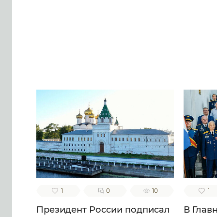
1
0
10
1
Президент России подписал
В Глав