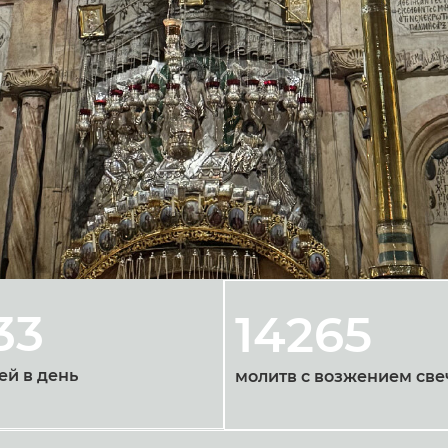
33
14265
ей в день
молитв с возжением све