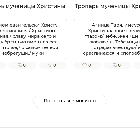
рь мученицы Христины
Тропарь мученицы Хр
ием евангельски Христу
Агница Твоя, Иисус
вестившися,/ Христино
Христина/ зовет вел
ная,/ славу мира сего и
гласом:/ Тебе, Женише
ть бренную вменила еси
люблю,/ и, Тебе ищу
 что же,/ о самом телеси
страдальчествую/ 
небрегущи,/ муки
сраспинаюся и спогре
претерпела еси
Крещению Твоему,/
блественно,/ тем твое
стражду Тебе ради,/ як
0
0
0
0
страдание хвалами
царствую в Тебе,/ и у
таем,/ мученице, Христу
за Тя, да и живу с Тобою
тезоименитая.
яко жертву непороч
приими мя,/ с любо
пожершуюся Тебе.// 
молитвами, яко Милос
Показать все молитвы
спаси души наша.