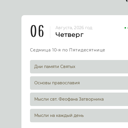
06
Августа, 2026 год
Четверг
Седмица 10-я по Пятидесятнице
Дни памяти Святых
Основы православия
Мысли свт. Феофана Затворника
Мысли на каждый день