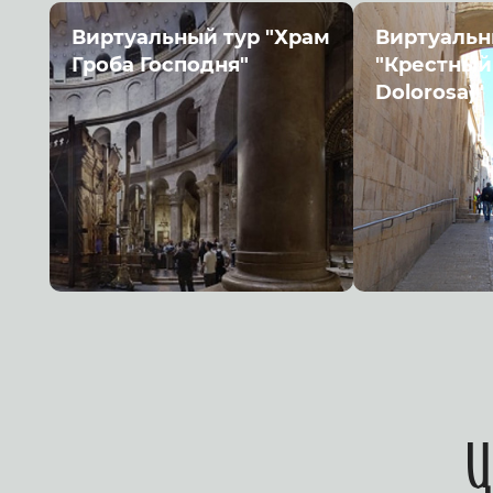
Виртуальный тур "Храм
Виртуальн
Гроба Господня"
"Крестный 
Dolorosa)"