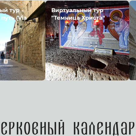
ый тур
Виртуальный тур
путь (Via
"Темница Христа"
Церковный календар