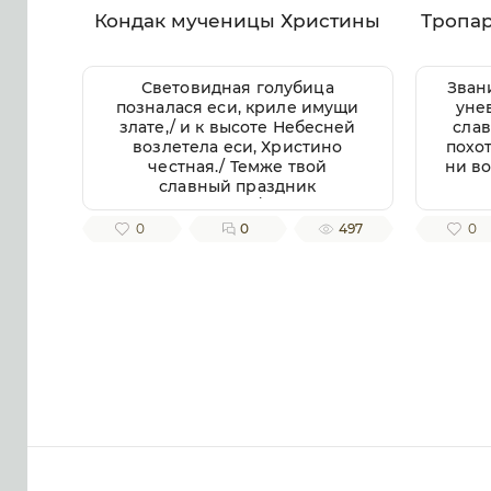
Кондак мученицы Христины
Тропа
Световидная голубица
Зван
позналася еси, криле имущи
уне
злате,/ и к высоте Небесней
слав
возлетела еси, Христино
похо
честная./ Темже твой
ни во
славный праздник
совершаем,/ верою
покланяющеся твоих мощей
до
0
0
497
0
раце,/ из неяже истекает
всем обильно/ исцеление
почи
Божественное,// душам же и
телом.