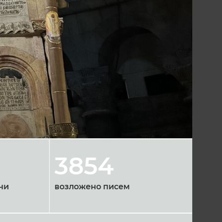
3854
чи
возложено писем