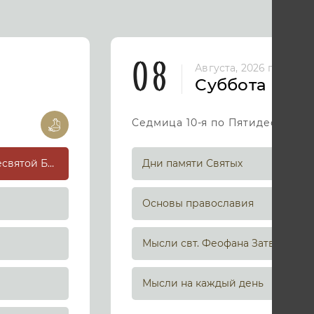
08
Августа, 2026 год
Суббота
Седмица 10-я по Пятидесятниц
Успение праведной Анны, матери Пресвятой Богородицы
Дни памяти Святых
Основы православия
Мысли свт. Феофана Затворника
Мысли на каждый день