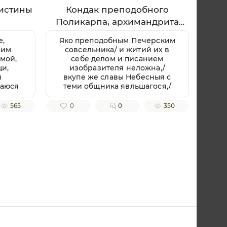
истины
Кондак преподобного
Поликарпа, архимандрита
Печерского
е,
Яко преподобным Печерским
иим
совсельника/ и житий их в
 мой,
себе делом и писанием
щи,
изобразителя неложна,/
и
вкупе же славы Небесныя с
баюся
теми общника явльшагося,/
 и
приидите, вернии, песньми
о да
священными преподобнаго
565
0
0
350
мираю
Поликарпа ублажим, зовуще:/
,/ но
радуйся, архимандритов
ную
Печерских похвало.
вию
Тоя
тив,