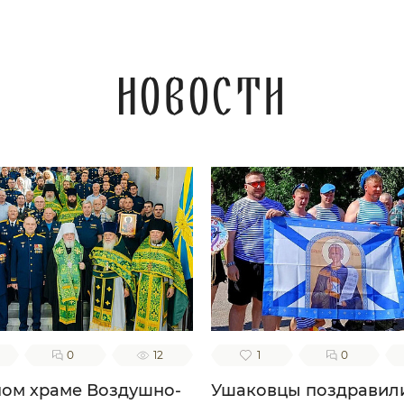
Новости
0
12
1
0
ном храме Воздушно-
Ушаковцы поздравил