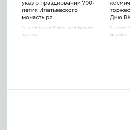
указ о праздновании 700-
космич
летия Ипатьевского
торжес
монастыря
Дню В
Источник: Русская Православная Церковь
Источник: 
06.08.2026
06.08.2026