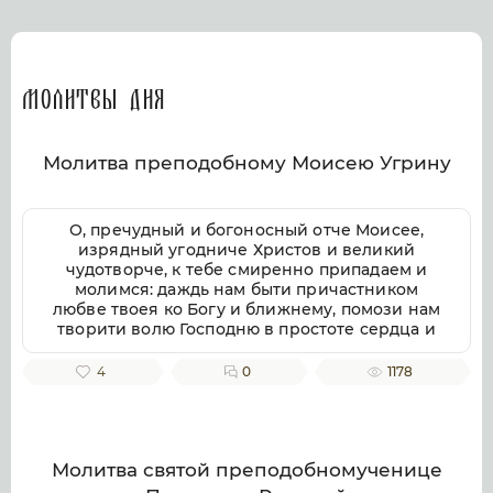
Молитвы дня
Молитва преподобному Моисею Угрину
О, пречудный и богоносный отче Моисее,
изрядный угодниче Христов и великий
чудотворче, к тебе смиренно припадаем и
молимся: даждь нам быти причастником
любве твоея ко Богу и ближнему, помози нам
творити волю Господню в простоте сердца и
смирении, заповеди Господни совершати
непогрешительно, призри благоутробно на
4
0
1178
всякую душу верных твоих чтителей, милости
и помощи твоея ищущих. Ей, всеблагий
угодниче Божий, услыши нас, молящихся
тебе, и не презри нас, требующих твоего
заступления и достойную песнь тебе
Молитва святой преподобномученице
приносящих, тебе ублажаем, отче Моисее, тя