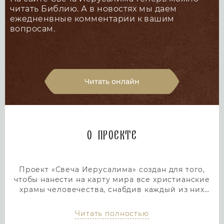
читать Библию. А в новостях мы даем
ежедненвные комментарии к вашим
вопросам.
Читать онлайн
О проекте
Проект «Свеча Иерусалима» создан для того,
чтобы нанести на карту мира все христианские
храмы человечества, снабдив каждый из них
подробным и интересным описанием. Тем самым
мы дадим людям возможность посетить любой
Читать полностью
храм или дольмен не выходя из дома, просто