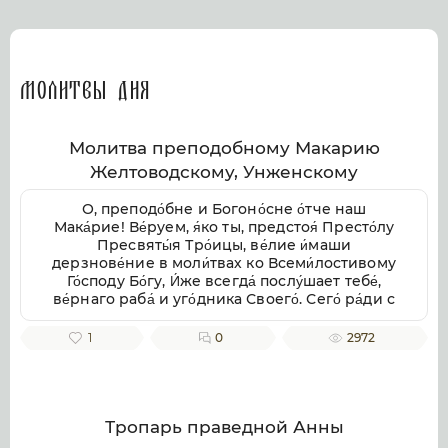
Молитвы дня
Молитва преподобному Макарию
Желтоводскому, Унженскому
О, преподо́бне и Богоно́сне о́тче наш
Мака́рие! Ве́руем, я́ко ты, предстоя́ Престо́лу
Пресвяты́я Тро́ицы, ве́лие и́маши
дерзнове́ние в моли́твах ко Всеми́лостивому
Го́споду Бо́гу, И́же всегда́ послу́шает тебе́,
ве́рнаго раба́ и уго́дника Своего́. Сего́ ра́ди с
умиле́нием смире́нно припа́даем к тебе́,
свя́тче Бо́жий, не премолчи́ о нас моли́тися ко
1
0
2972
Го́споду Бо́гу, в Тро́ице покланя́емому и
сла́вимому, да ми́лостиво призре́в на ны, не
попу́стит нам поги́бнути во гресе́х на́ших, но
да возста́вит нас па́дших, да пода́ст
исправле́ние зло́му и окая́нному на́шему
Тропарь праведной Анны
житию́, от гряду́щих грехопаде́ний восхища́я,