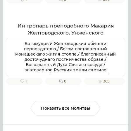
отче приснопамятне,/ иже Галичестей стране
и всей Российстей земли/ похвала и
утверждение.
Ин тропарь преподобного Макария
Желтоводского, Унженского
Богомудрый Желтоводския обители
первоздателю,/ Богом поставленный
монашескаго жития столпе,/ благописанный
досточуднаго постничества образе,/
Богозданный Духа Святаго сосуде,/
златозарное Русския земли светило
всесветлое,/ молим тя, отче Макарие,/
светозарною молитв твоих лучею разрешай
1
0
365
мрачных страстей наших облак.
Показать все молитвы