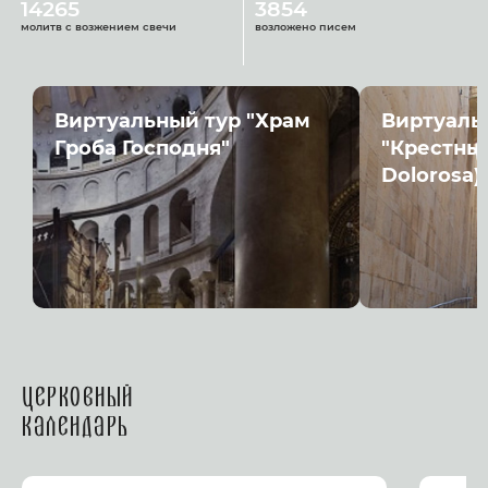
14265
3854
молитв с возжением свечи
возложено писем
Виртуальный тур "Храм
Виртуаль
Гроба Господня"
"Крестный
Dolorosa)
Церковный
календарь