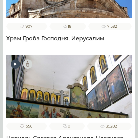
907
18
71592
Храм Гроба Господня, Иерусалим
556
0
39282