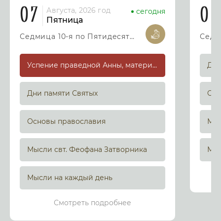
07
08
Августа, 2026 год
сегодня
Пятница
Седмица 10-я по Пятидесятнице
Успение праведной Анны, матери Пресвятой Богородицы
Дни
Дни памяти Святых
Осн
Основы православия
Мыс
Мысли свт. Феофана Затворника
Мыс
Мысли на каждый день
Смотреть подробнее