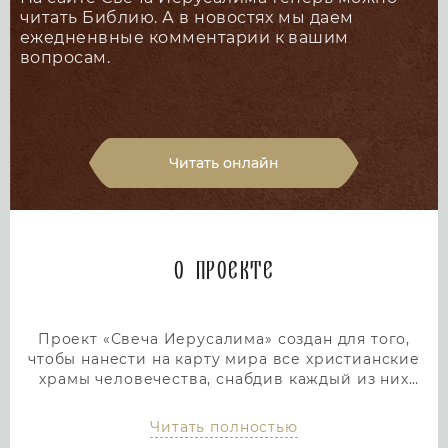
читать Библию. А в новостях мы даем
ежедненвные комментарии к вашим
вопросам.
Читать онлайн
О проекте
Проект «Свеча Иерусалима» создан для того,
чтобы нанести на карту мира все христианские
храмы человечества, снабдив каждый из них
подробным и интересным описанием. Тем самым
мы дадим людям возможность посетить любой
Читать полностью
храм или дольмен не выходя из дома, просто