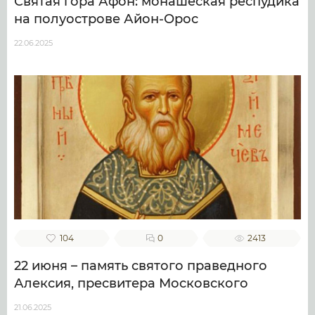
Святая гора Афон: монашеская респудика
на полуострове Айон-Орос
22.06.2025
104
0
2413
22 июня – память святого праведного
Алексия, пресвитера Московского
21.06.2025