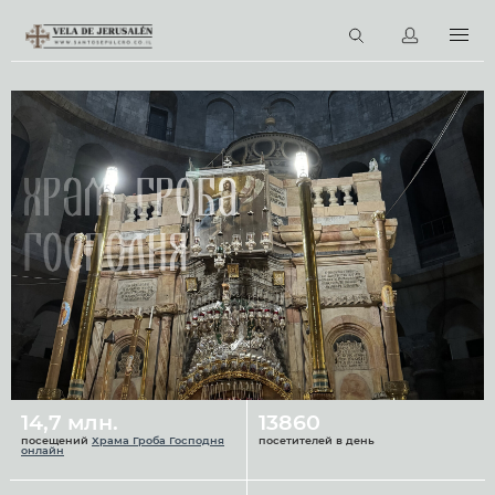
RU
Виртуальные туры
Библиотека
Наши святыни
Храм Гроба
Новости
Господня
Церковный календарь
14,7 млн.
13860
посещений
Храма Гроба Господня
посетителей в день
онлайн