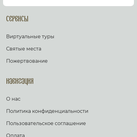
посмотрев виртуальный тур по культурному или
религиозному объекту.
Оказываем верующим
помощь в возжжения свечей за здравие и
Сервисы
упокой в христианских храмах Иерусалима и
других стран и городов. Помогаем людям
разместить письмо Богу с тем или иным
Виртуальные туры
вопросом. Письма помещаются в Стену Плача,
Часовню Адама и в Колонну, рассеченную
Святые места
Благодатным огнем.
Оказываем помощь
верующим в получении свечей и церковных
Пожертвование
товаров, освященных на камне Миропомазания.
Навигация
О нас
Политика конфиденциальности
Пользовательское соглашение
Оплата