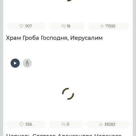
907
18
71592
Храм Гроба Господня, Иерусалим
556
0
39282