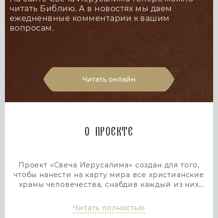
читать Библию. А в новостях мы даем
ежедненвные комментарии к вашим
вопросам.
Читать онлайн
О проекте
Проект «Свеча Иерусалима» создан для того,
чтобы нанести на карту мира все христианские
храмы человечества, снабдив каждый из них
подробным и интересным описанием. Тем самым
мы дадим людям возможность посетить любой
Читать полностью
храм или дольмен не выходя из дома, просто