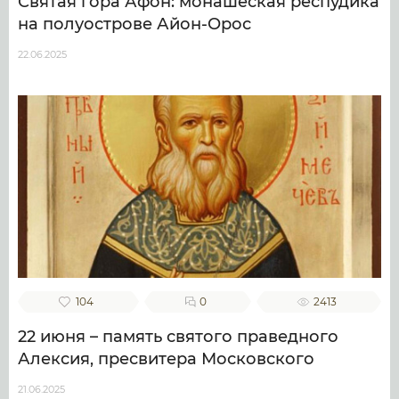
Святая гора Афон: монашеская респудика
на полуострове Айон-Орос
22.06.2025
104
0
2413
22 июня – память святого праведного
Алексия, пресвитера Московского
21.06.2025