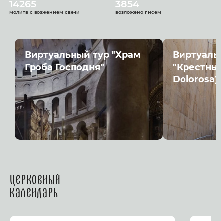
14265
3854
молитв с возжением свечи
возложено писем
Виртуальный тур "Храм
Виртуаль
Гроба Господня"
"Крестный
Dolorosa)
Церковный
календарь