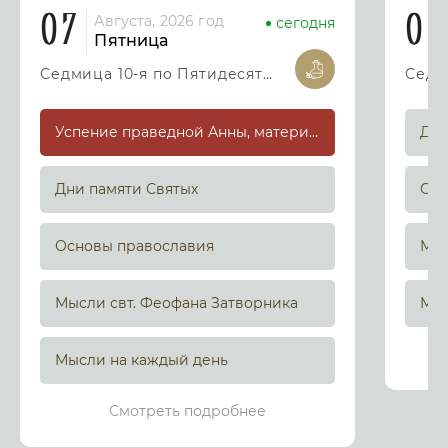
07
08
Августа, 2026 год
сегодня
Пятница
Седмица 10-я по Пятидесятнице
Успение праведной Анны, матери Пресвятой Богородицы
Дни
Дни памяти Святых
Осн
Основы православия
Мыс
Мысли свт. Феофана Затворника
Мыс
Мысли на каждый день
Смотреть подробнее