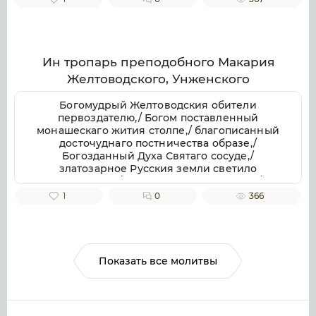
отче приснопамятне,/ иже Галичестей стране
и всей Российстей земли/ похвала и
утверждение.
Ин тропарь преподобного Макария
Желтоводского, Унженского
Богомудрый Желтоводския обители
первоздателю,/ Богом поставленный
монашескаго жития столпе,/ благописанный
досточуднаго постничества образе,/
Богозданный Духа Святаго сосуде,/
златозарное Русския земли светило
всесветлое,/ молим тя, отче Макарие,/
светозарною молитв твоих лучею разрешай
1
0
366
мрачных страстей наших облак.
Показать все молитвы