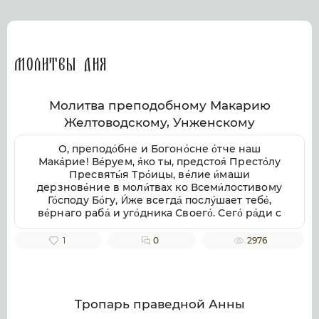
Молитвы дня
Молитва преподобному Макарию
Желтоводскому, Унженскому
О, преподо́бне и Богоно́сне о́тче наш
Мака́рие! Ве́руем, я́ко ты, предстоя́ Престо́лу
Пресвяты́я Тро́ицы, ве́лие и́маши
дерзнове́ние в моли́твах ко Всеми́лостивому
Го́споду Бо́гу, И́же всегда́ послу́шает тебе́,
ве́рнаго раба́ и уго́дника Своего́. Сего́ ра́ди с
умиле́нием смире́нно припа́даем к тебе́,
свя́тче Бо́жий, не премолчи́ о нас моли́тися ко
1
0
2976
Го́споду Бо́гу, в Тро́ице покланя́емому и
сла́вимому, да ми́лостиво призре́в на ны, не
попу́стит нам поги́бнути во гресе́х на́ших, но
да возста́вит нас па́дших, да пода́ст
исправле́ние зло́му и окая́нному на́шему
Тропарь праведной Анны
житию́, от гряду́щих грехопаде́ний восхища́я,