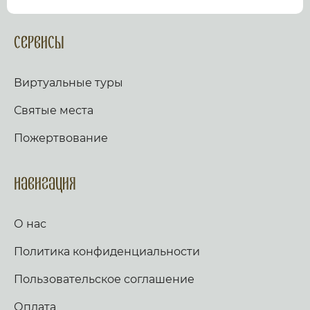
посмотрев виртуальный тур по культурному или
религиозному объекту.
Оказываем верующим
помощь в возжжения свечей за здравие и
Сервисы
упокой в христианских храмах Иерусалима и
других стран и городов. Помогаем людям
разместить письмо Богу с тем или иным
Виртуальные туры
вопросом. Письма помещаются в Стену Плача,
Часовню Адама и в Колонну, рассеченную
Святые места
Благодатным огнем.
Оказываем помощь
верующим в получении свечей и церковных
Пожертвование
товаров, освященных на камне Миропомазания.
Навигация
О нас
Политика конфиденциальности
Пользовательское соглашение
Оплата