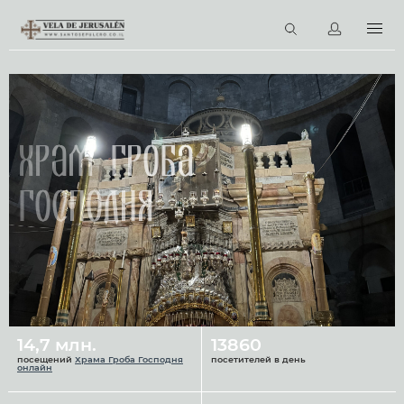
RU
Виртуальные туры
Библиотека
Наши святыни
Храм Гроба
Новости
Господня
Церковный календарь
14,7 млн.
13860
посещений
Храма Гроба Господня
посетителей в день
онлайн