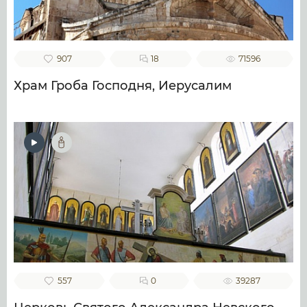
907
18
71596
Храм Гроба Господня, Иерусалим
557
0
39287