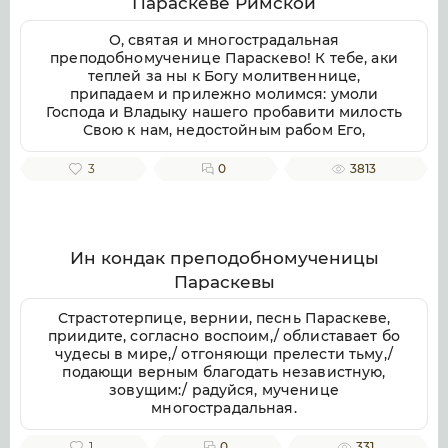
Параскеве Римской
воспеваем, чистоты светильниче,
прославляюще милостиваго Бога, во Святей
О, святая и многострадальная
Безначальней Троице славимаго Отца и Сына
преподобномученице Параскево! К тебе, аки
и Святаго Духа, ныне и присно и во веки
теплей за ны к Богу молитвеннице,
веков. Аминь.
припадаем и прилежно молимся: умоли
Господа и Владыку нашего пробавити милость
Свою к нам, недостойным рабом Его,
даровати же нам душевное и телесное
здравие, земли плодоносие, воздуха
3
0
3813
благорастворение, во благочестии
христианстем преуспеяние, к житию
временному нужная и довольная, и вся ко
спасению потребная; да мирно и благочестно
поживше, сподобимся благую кончину
Ин кондак преподобномученицы
христианскую улучити и Царствие Небесное
Параскевы
наследити. Ей, предстательнице наша благая!
Не посрами упования нашего, еже по Бозе и
Страстотерпице, вернии, песнь Параскеве,
Пресвятей Богородице крепкое на Тя
приидите, согласно воспоим,/ облиставает бо
возлагаем, но буди нам ходатаица во
чудесы в мире,/ отгоняющи прелести тьму,/
спасение, да сподобимся вкупе с тобою и
подающи верным благодать независтную,
всеми святыми в радости блаженства
зовущим:/ радуйся, мученице
вечнаго славити во твоем заступлении
многострадальная.
великую милость Бога нашего, Отца, и Сына,
и Святаго Духа, ныне и присно, и во веки
1
0
331