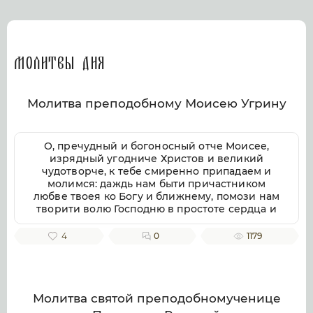
Молитвы дня
Молитва преподобному Моисею Угрину
О, пречудный и богоносный отче Моисее,
изрядный угодниче Христов и великий
чудотворче, к тебе смиренно припадаем и
молимся: даждь нам быти причастником
любве твоея ко Богу и ближнему, помози нам
творити волю Господню в простоте сердца и
смирении, заповеди Господни совершати
непогрешительно, призри благоутробно на
4
0
1179
всякую душу верных твоих чтителей, милости
и помощи твоея ищущих. Ей, всеблагий
угодниче Божий, услыши нас, молящихся
тебе, и не презри нас, требующих твоего
заступления и достойную песнь тебе
Молитва святой преподобномученице
приносящих, тебе ублажаем, отче Моисее, тя