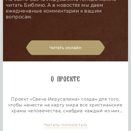
читать Библию. А в новостях мы даем
ежедненвные комментарии к вашим
вопросам.
Читать онлайн
О проекте
Проект «Свеча Иерусалима» создан для того,
чтобы нанести на карту мира все христианские
храмы человечества, снабдив каждый из них
подробным и интересным описанием. Тем самым
мы дадим людям возможность посетить любой
Читать полностью
храм или дольмен не выходя из дома, просто