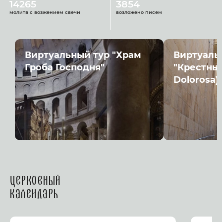
14265
3854
молитв с возжением свечи
возложено писем
Виртуальный тур "Храм
Виртуаль
Гроба Господня"
"Крестный
Dolorosa)
Церковный
календарь