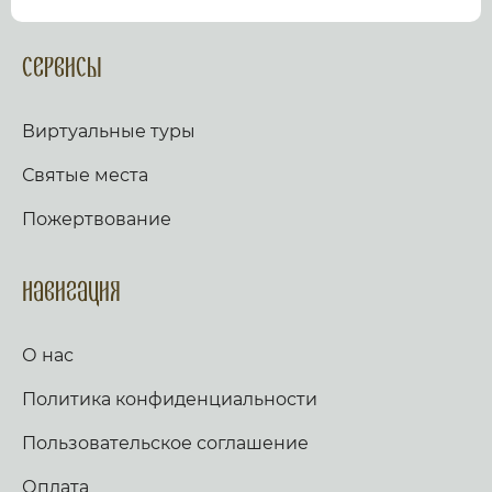
посмотрев виртуальный тур по культурному или
религиозному объекту.
Оказываем верующим
помощь в возжжения свечей за здравие и
Сервисы
упокой в христианских храмах Иерусалима и
других стран и городов. Помогаем людям
разместить письмо Богу с тем или иным
Виртуальные туры
вопросом. Письма помещаются в Стену Плача,
Часовню Адама и в Колонну, рассеченную
Святые места
Благодатным огнем.
Оказываем помощь
верующим в получении свечей и церковных
Пожертвование
товаров, освященных на камне Миропомазания.
Навигация
О нас
Политика конфиденциальности
Пользовательское соглашение
Оплата