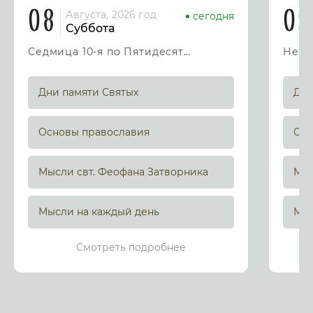
08
09
Августа, 2026 год
сегодня
Суббота
Седмица 10-я по Пятидесятнице
Дни памяти Святых
Дни
Основы православия
Осн
Мысли свт. Феофана Затворника
Мыс
Мысли на каждый день
Мыс
Смотреть подробнее