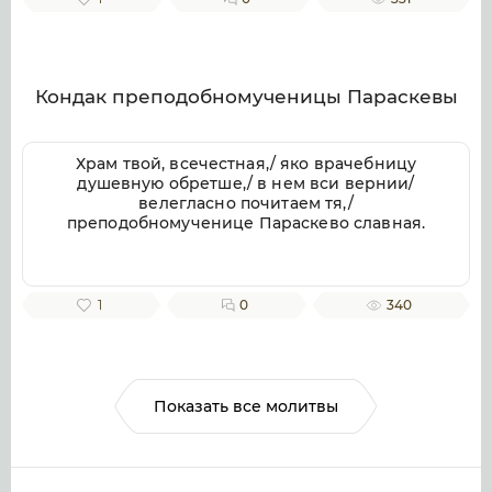
веков. Аминь.
Кондак преподобномученицы Параскевы
Храм твой, всечестная,/ яко врачебницу
душевную обретше,/ в нем вси вернии/
велегласно почитаем тя,/
преподобномученице Параскево славная.
1
0
340
Показать все молитвы