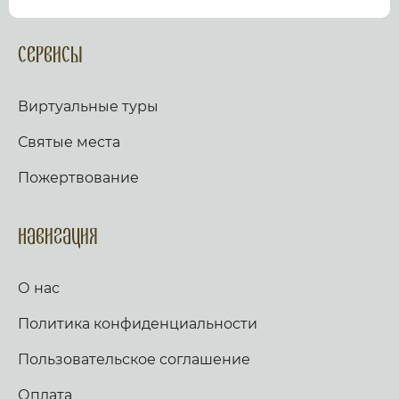
посмотрев виртуальный тур по культурному или
религиозному объекту.
Оказываем верующим
помощь в возжжения свечей за здравие и
Сервисы
упокой в христианских храмах Иерусалима и
других стран и городов. Помогаем людям
разместить письмо Богу с тем или иным
Виртуальные туры
вопросом. Письма помещаются в Стену Плача,
Часовню Адама и в Колонну, рассеченную
Святые места
Благодатным огнем.
Оказываем помощь
верующим в получении свечей и церковных
Пожертвование
товаров, освященных на камне Миропомазания.
Навигация
О нас
Политика конфиденциальности
Пользовательское соглашение
Оплата