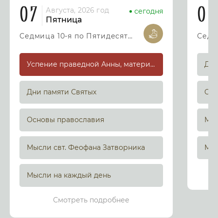
07
08
Августа, 2026 год
сегодня
Пятница
Седмица 10-я по Пятидесятнице
Успение праведной Анны, матери Пресвятой Богородицы
Дни
Дни памяти Святых
Осн
Основы православия
Мыс
Мысли свт. Феофана Затворника
Мыс
Мысли на каждый день
Смотреть подробнее