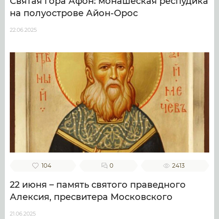
Святая гора Афон: монашеская респудика
на полуострове Айон-Орос
22.06.2025
104
0
2413
22 июня – память святого праведного
Алексия, пресвитера Московского
21.06.2025