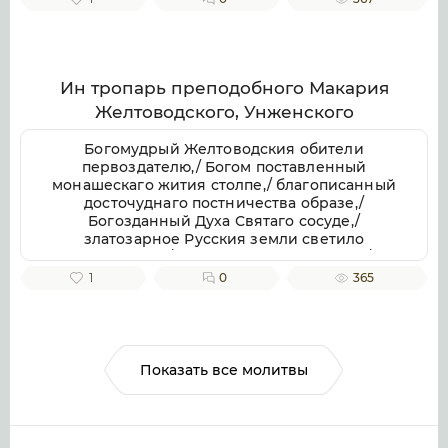
отче приснопамятне,/ иже Галичестей стране
и всей Российстей земли/ похвала и
утверждение.
Ин тропарь преподобного Макария
Желтоводского, Унженского
Богомудрый Желтоводския обители
первоздателю,/ Богом поставленный
монашескаго жития столпе,/ благописанный
досточуднаго постничества образе,/
Богозданный Духа Святаго сосуде,/
златозарное Русския земли светило
всесветлое,/ молим тя, отче Макарие,/
светозарною молитв твоих лучею разрешай
1
0
365
мрачных страстей наших облак.
Показать все молитвы