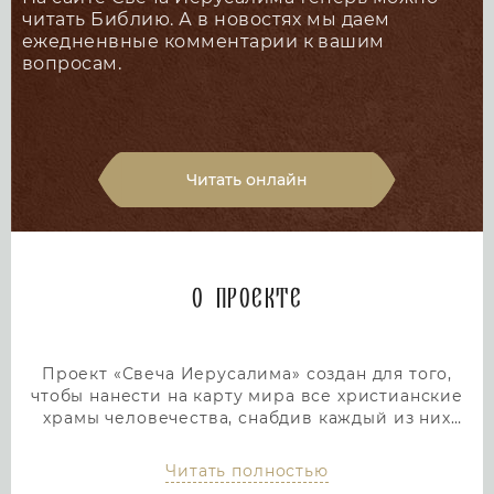
читать Библию. А в новостях мы даем
ежедненвные комментарии к вашим
вопросам.
Читать онлайн
О проекте
Проект «Свеча Иерусалима» создан для того,
чтобы нанести на карту мира все христианские
храмы человечества, снабдив каждый из них
подробным и интересным описанием. Тем самым
мы дадим людям возможность посетить любой
Читать полностью
храм или дольмен не выходя из дома, просто