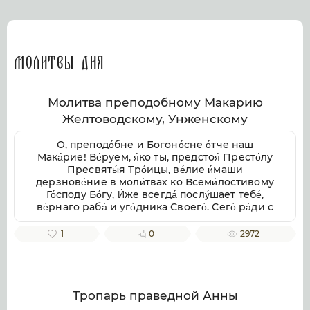
Молитвы дня
Молитва преподобному Макарию
Желтоводскому, Унженскому
О, преподо́бне и Богоно́сне о́тче наш
Мака́рие! Ве́руем, я́ко ты, предстоя́ Престо́лу
Пресвяты́я Тро́ицы, ве́лие и́маши
дерзнове́ние в моли́твах ко Всеми́лостивому
Го́споду Бо́гу, И́же всегда́ послу́шает тебе́,
ве́рнаго раба́ и уго́дника Своего́. Сего́ ра́ди с
умиле́нием смире́нно припа́даем к тебе́,
свя́тче Бо́жий, не премолчи́ о нас моли́тися ко
1
0
2972
Го́споду Бо́гу, в Тро́ице покланя́емому и
сла́вимому, да ми́лостиво призре́в на ны, не
попу́стит нам поги́бнути во гресе́х на́ших, но
да возста́вит нас па́дших, да пода́ст
исправле́ние зло́му и окая́нному на́шему
Тропарь праведной Анны
житию́, от гряду́щих грехопаде́ний восхища́я,