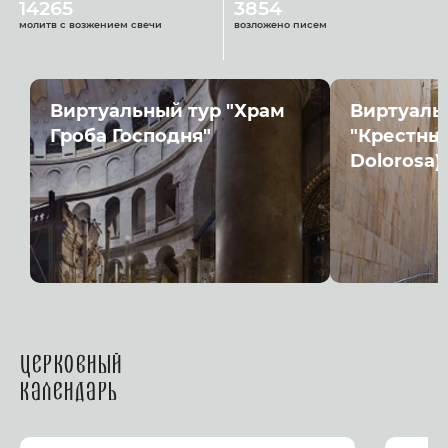
14265
3854
молитв с возжением свечи
возложено писем
Виртуальный тур "Храм
Виртуаль
Гроба Господня"
"Крестный
Dolorosa)
Церковный
календарь