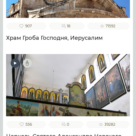
907
18
71592
Храм Гроба Господня, Иерусалим
556
0
39282