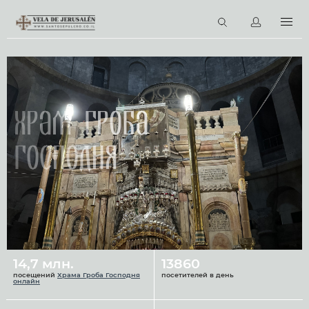
RU
Виртуальные туры
Библиотека
Наши святыни
Храм Гроба
Новости
Господня
Церковный календарь
14,7 млн.
13860
посещений
Храма Гроба Господня
посетителей в день
онлайн